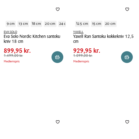
9 cm
13 cm
18 cm
20 cm
24 cm
12.5 cm
15 cm
20 cm
EVA SOLO
YAXELL
Eva Solo Nordic Kitchen santoku
Yaxell Ran Santoku kokkekniv 12,5
Pris
Pris
Pris
899,95 kr.
Pris
929,95 kr.
kniv 18 cm
cm
tabel
tabel
Spar
599,05 kr.
Spar
169,05 kr.
Eva
899,95 kr.
Yaxell
929,95 kr.
Solo
Førpris
1.499,00 kr.
1.499,00 kr.
Ran
Førpris
1.099,00 kr.
1.099,00 kr.
Reservér i butik
Reserv
Medlemspris
Medlemspris
Nordic
Santoku
Kitchen
kokkekniv
santoku
12,5
kniv
cm
18
cm