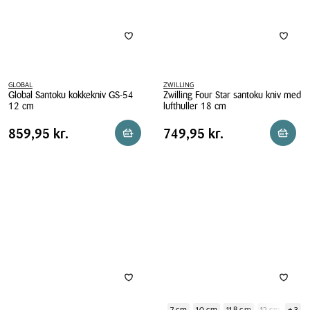
GLOBAL
ZWILLING
Global Santoku kokkekniv GS-54
Zwilling Four Star santoku kniv med
12 cm
lufthuller 18 cm
Global
Zwilling
Pris
Pris
Pris
859,95 kr.
Pris
749,95 kr.
859,95 kr.
749,95 kr.
Reservér i butik
Reserv
Santoku
Four
tabel
tabel
kokkekniv
Star
GS-
santoku
54
kniv
12
med
cm
lufthuller
18
cm
7 cm
10 cm
11.8 cm
12 cm
+ 3
17 cm