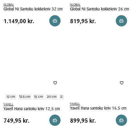
GLOBAL
GLOBAL
Global Ni Santoku kokkekniv 32 cm
Global Ni Santoku kokkekniv 26 cm
Global
Global
Pris
Pris
Pris
1.149,00 kr.
Pris
819,95 kr.
1.149,00 kr.
819,95 kr.
Reservér i butik
Reserv
Ni
Ni
tabel
tabel
Santoku
Santoku
kokkekniv
kokkekniv
32
26
cm
cm
12 cm
12.5 cm
15 cm
20 cm
23 cm
YAXELL
YAXELL
Yaxell Hana santoku kniv 16,5 cm
Yaxell Hana santoku kniv 12,5 cm
Yaxell
Yaxell
Pris
Pris
Pris
749,95 kr.
Pris
899,95 kr.
749,95 kr.
899,95 kr.
Reservér i butik
Reserv
Hana
Hana
tabel
tabel
santoku
santoku