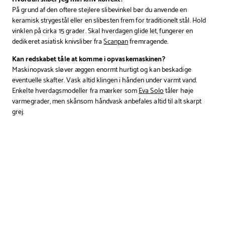
På grund af den oftere stejlere slibevinkel bør du anvende en
keramisk strygestål eller en slibesten frem for traditionelt stål. Hold
vinklen på cirka 15 grader. Skal hverdagen glide let, fungerer en
dedikeret asiatisk knivsliber fra
Scanpan
fremragende.
Kan redskabet tåle at komme i opvaskemaskinen?
Maskinopvask sløver æggen enormt hurtigt og kan beskadige
eventuelle skafter. Vask altid klingen i hånden under varmt vand.
Enkelte hverdagsmodeller fra mærker som
Eva Solo
tåler høje
varmegrader, men skånsom håndvask anbefales altid til alt skarpt
grej.