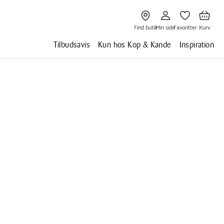
Gå
Gå
Gå
Gå
til
til
til
til
Find
Min
Favoritter
Kurv
butik
side
Find butik
Min side
Favoritter
Kurv
Tilbudsavis
Kun hos Kop & Kande
Inspiration