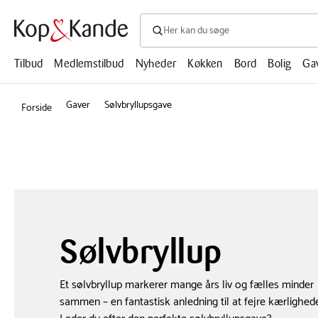
Søg efter produkter, artikler, opskrifte
Søg
efter
produkter,
Tilbud
Medlemstilbud
Nyheder
Køkken
Bord
Bolig
Ga
artikler,
opskrifter,
mm.
Gaver
Sølvbryllupsgave
Forside
Sølvbryllup
Et sølvbryllup markerer mange års liv og fælles minder
sammen – en fantastisk anledning til at fejre kærlighed