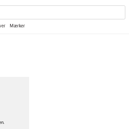
r, mm.
ver
Mærker
en.