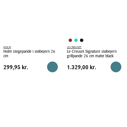
træhåndtag
træhåndtag
Ø
Ø
28
28
cm
cm
bamboo
volcanic
green
HOLM
LE CREUSET
Holm stegepande i støbejern 26
Le Creuset Signature støbejern
cm
grillpande 26 cm matte black
Holm
Le
Pris
Pris
Pris
299,95 kr.
Pris
1.329,00 kr.
299,95 kr.
1.329,00 kr.
Reservér i butik
Reserv
stegepande
Creuset
tabel
tabel
i
Signature
støbejern
støbejern
26
grillpande
cm
26
cm
matte
black