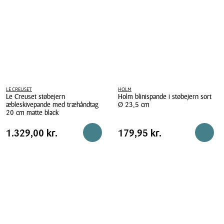
cm
cm
LE CREUSET
HOLM
Le Creuset støbejern
Holm blinispande i støbejern sort
æbleskivepande med træhåndtag
Ø 23,5 cm
20 cm matte black
Holm
Le
blinispande
Pris
Pris
Pris
1.329,00 kr.
Pris
179,95 kr.
1.329,00 kr.
179,95 kr.
Reservér i butik
Reserv
Creuset
i
tabel
tabel
støbejern
støbejern
æbleskivepande
sort
med
Ø
træhåndtag
23,5
20
cm
cm
matte
black