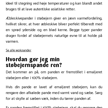
ideel til stegning ved høje temperaturer og kan blandt andet
bruges til at lave autentiske asiatiske retter.
Æbleskivepander i støbejern giver en jævn varmefordeling,
hvilket sikrer, at hver æbleskive bliver perfekt tilberedt med
en sprød yderside og en blød kerne. Begge typer pander
drager fordel af støbejernets naturlige evne til at holde på
varmen.
Se alle wokpander
Hvordan gør jeg min
støbejernspande ren?
Det kommer an på, om panden er fremstillet i emaljeret
støbejern eller i 100% støbejern.
Hvis din pande er lavet af emaljeret støbejern, kan du
rengøre den afkølede pande med varmt vand og sæbe. Sørg
for at skylle al sæben væk, inden du tørrer panden af.
Er panden fremstillet i 100% støbejern, skal du rengøre den