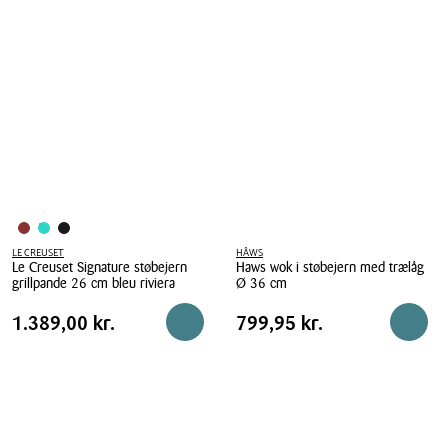
Signature
støbejern
stegepande
grillpande
Ø
26
28
cm
cm
cerise
med
træhåndtag
bleu
riviera
LE CREUSET
HÂWS
Le Creuset Signature støbejern
Haws wok i støbejern med trælåg
grillpande 26 cm bleu riviera
Ø 36 cm
Le
Haws
Pris
Pris
Pris
1.389,00 kr.
Pris
799,95 kr.
1.389,00 kr.
799,95 kr.
Læg i kurv
Reserv
Creuset
wok
tabel
tabel
Signature
i
støbejern
støbejern
grillpande
med
26
trælåg
cm
Ø