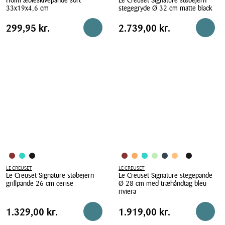
Holm æbleskivepande sort
Le Creuset Signature støbejern
33x19x4,6 cm
stegegryde Ø 32 cm matte black
Holm
Le
Pris
Pris
Pris
299,95 kr.
Pris
2.739,00 kr.
299,95 kr.
2.739,00 kr.
Reservér i butik
Reserv
æbleskivepande
Creuset
tabel
tabel
sort
Signature
33x19x4,6
støbejern
cm
stegegryde
Ø
32
cm
matte
black
LE CREUSET
LE CREUSET
Le Creuset Signature støbejern
Le Creuset Signature stegepande
grillpande 26 cm cerise
Ø 28 cm med træhåndtag bleu
riviera
Le
Le
Creuset
Pris
Pris
Pris
1.329,00 kr.
Pris
1.919,00 kr.
1.329,00 kr.
1.919,00 kr.
Reservér i butik
Læg i 
Creuset
Signature
tabel
tabel