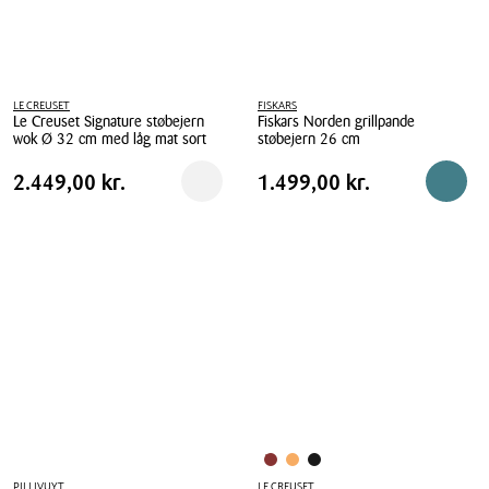
LE CREUSET
FISKARS
Le Creuset Signature støbejern
Fiskars Norden grillpande
wok Ø 32 cm med låg mat sort
støbejern 26 cm
Le
Fiskars
Pris
Pris
Pris
2.449,00 kr.
Pris
1.499,00 kr.
2.449,00 kr.
1.499,00 kr.
Reservér i butik
Reserv
Creuset
Norden
tabel
tabel
Signature
grillpande
støbejern
støbejern
wok
26
Ø
cm
32
cm
med
låg
mat
sort
PILLIVUYT
LE CREUSET