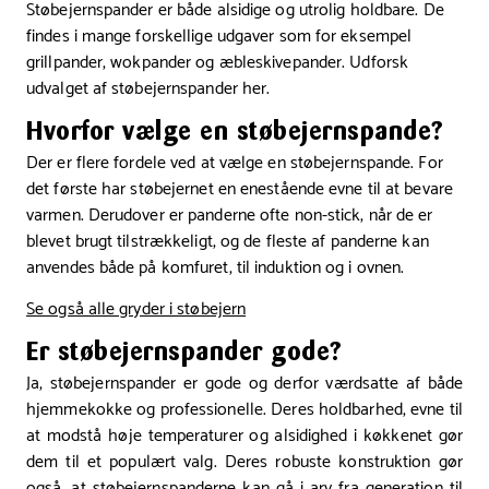
Støbejernspander er både alsidige og utrolig holdbare. De
findes i mange forskellige udgaver som for eksempel
grillpander, wokpander og æbleskivepander. Udforsk
udvalget af støbejernspander her.
Hvorfor vælge en støbejernspande?
Der er flere fordele ved at vælge en støbejernspande. For
det første har støbejernet en enestående evne til at bevare
varmen. Derudover er panderne ofte non-stick, når de er
blevet brugt tilstrækkeligt, og de fleste af panderne kan
anvendes både på komfuret, til induktion og i ovnen.
Se også alle gryder i støbejern
Er støbejernspander gode?
Ja, støbejernspander er gode og derfor værdsatte af både
hjemmekokke og professionelle. Deres holdbarhed, evne til
at modstå høje temperaturer og alsidighed i køkkenet gør
dem til et populært valg. Deres robuste konstruktion gør
også, at støbejernspanderne kan gå i arv fra generation til