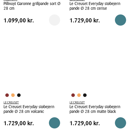
Pillivuyt Garonne grillpande sort Ø
Le Creuset Everyday støbejern
28 cm
pande Ø 28 cm cerise
Pillivuyt
Le
Pris
Pris
Pris
1.099,00 kr.
Pris
1.729,00 kr.
1.099,00 kr.
1.729,00 kr.
Reservér i butik
Reserv
Garonne
Creuset
tabel
tabel
grillpande
Everyday
sort
støbejern
Ø
pande
28
Ø
cm
28
cm
cerise
LE CREUSET
LE CREUSET
Le Creuset Everyday støbejern
Le Creuset Everyday støbejern
pande Ø 28 cm volcanic
pande Ø 28 cm matte black
Le
Le
Pris
Pris
Pris
1.729,00 kr.
Pris
1.729,00 kr.
1.729,00 kr.
1.729,00 kr.
Læg i kurv
Reserv
Creuset
Creuset
tabel
tabel