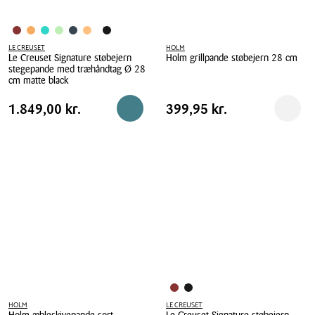
LE CREUSET
HOLM
Le Creuset Signature støbejern
Holm grillpande støbejern 28 cm
stegepande med træhåndtag Ø 28
Holm
cm matte black
grillpande
Le
Pris
Pris
Pris
1.849,00 kr.
Pris
399,95 kr.
1.849,00 kr.
støbejern
399,95 kr.
Reservér i butik
Reserv
Creuset
tabel
tabel
28
Signature
cm
støbejern
stegepande
med
træhåndtag
Ø
28
cm
matte
black
HOLM
LE CREUSET