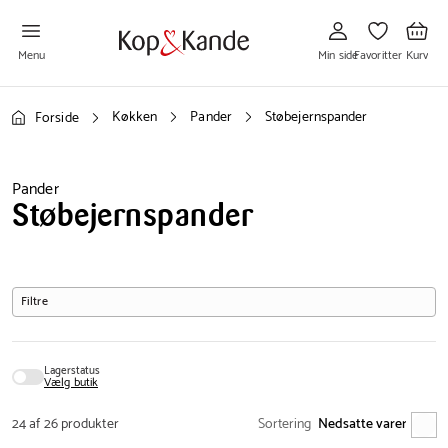
Gå
Gå
Gå
til
til
til
Min
Favoritter
Kurv
side
Menu
Min side
Favoritter
Kurv
Køkken
Pander
Støbejernspander
Forside
Pander
Støbejernspander
Filtre
Lagerstatus
Vælg butik
24 af 26 produkter
Sortering