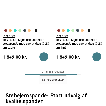
bleu
36
riviera
cm
LE CREUSET
LE CREUSET
Le Creuset Signature støbejern
Le Creuset Signature støbejern
stegepande med træhåndtag Ø 28
stegepande med træhåndtag Ø 28
cm azure
cm flint
Le
Le
Pris
Pris
Pris
1.849,00 kr.
Pris
1.849,00 kr.
1.849,00 kr.
1.849,00 kr.
Reservér i butik
Læg i 
Creuset
Creuset
tabel
tabel
Signature
Signature
støbejern
støbejern
24 af 26 produkter
stegepande
stegepande
med
med
Se flere produkter
træhåndtag
træhåndtag
Ø
Ø
28
28
Støbejernspande: Stort udvalg af
cm
cm
kvalitetspander
azure
flint