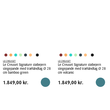
Everyday
Everyday
støbejern
støbejern
pande
pande
Ø
Ø
28
28
cm
cm
volcanic
matte
black
LE CREUSET
LE CREUSET
Le Creuset Signature støbejern
Le Creuset Signature støbejern
stegepande med træhåndtag Ø 28
stegepande med træhåndtag Ø 28
cm bamboo green
cm volcanic
Le
Le
Pris
Pris
Pris
1.849,00 kr.
Pris
1.849,00 kr.
1.849,00 kr.
1.849,00 kr.
Læg i kurv
Reserv
Creuset
Creuset
tabel
tabel
Signature
Signature
støbejern
støbejern
stegepande
stegepande
med
med