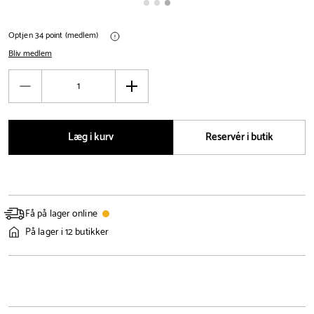
Optjen 34 point (medlem)
Bliv medlem
Antal
Reducér
Øg
antal
antal
Læg i kurv
Reservér i butik
Få på lager online
På lager i 12 butikker