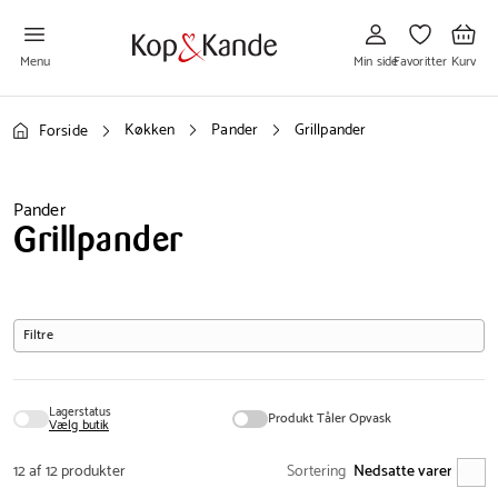
Gå
Gå
Gå
til
til
til
Min
Favoritter
Kurv
side
Menu
Min side
Favoritter
Kurv
Køkken
Pander
Grillpander
Forside
Pander
Grillpander
Filtre
Lagerstatus
Produkt Tåler Opvask
Vælg butik
12 af 12 produkter
Sortering