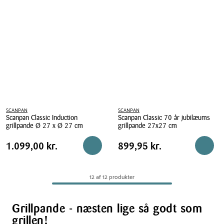
grillpande
grillpande
26
26
cm
cm
cerise
bleu
riviera
SCANPAN
SCANPAN
Scanpan Classic Induction
Scanpan Classic 70 år jubilæums
grillpande Ø 27 x Ø 27 cm
grillpande 27x27 cm
Scanpan
Scanpan
Pris
Pris
Pris
1.099,00 kr.
Pris
899,95 kr.
1.099,00 kr.
899,95 kr.
Reservér i butik
Reserv
Classic
Classic
tabel
tabel
Induction
70
grillpande
år
12 af 12 produkter
Ø
jubilæums
27
grillpande
x
27x27
Grillpande - næsten lige så godt som
Ø
cm
grillen!