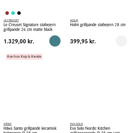
LE CREUSET
HOLM
Le Creuset Signature støbejern
Holm grillpande støbejern 28 cm
grillpande 26 cm matte black
Holm
Le
grillpande
Pris
Pris
Pris
1.329,00 kr.
Pris
399,95 kr.
1.329,00 kr.
399,95 kr.
Reservér i butik
Reserv
Creuset
støbejern
tabel
tabel
Signature
28
støbejern
Kun hos Kop & Kande
cm
grillpande
26
cm
matte
black
HÂWS
EVA SOLO
Hâws Santo grillpande keramisk
Eva Solo Nordic Kitchen