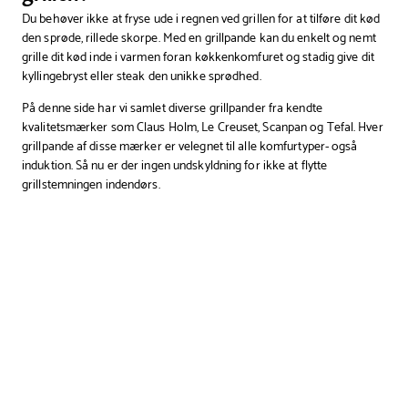
27
Du behøver ikke at fryse ude i regnen ved grillen for at tilføre dit kød
cm
den sprøde, rillede skorpe. Med en grillpande kan du enkelt og nemt
grille dit kød inde i varmen foran køkkenkomfuret og stadig give dit
kyllingebryst eller steak den unikke sprødhed.
På denne side har vi samlet diverse grillpander fra kendte
kvalitetsmærker som
Claus Holm,
Le Creuset,
Scanpan
og
Tefal. Hver
grillpande af disse mærker er velegnet til alle komfurtyper- også
induktion. Så nu er der ingen undskyldning for ikke at flytte
grillstemningen indendørs.