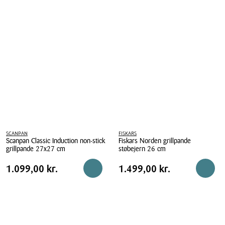
SCANPAN
FISKARS
Scanpan Classic Induction non-stick
Fiskars Norden grillpande
grillpande 27x27 cm
støbejern 26 cm
Scanpan
Fiskars
Pris
Pris
Pris
1.099,00 kr.
Pris
1.499,00 kr.
1.099,00 kr.
1.499,00 kr.
Reservér i butik
Reserv
Classic
Norden
tabel
tabel
Induction
grillpande
non-
støbejern
stick
26
grillpande
cm