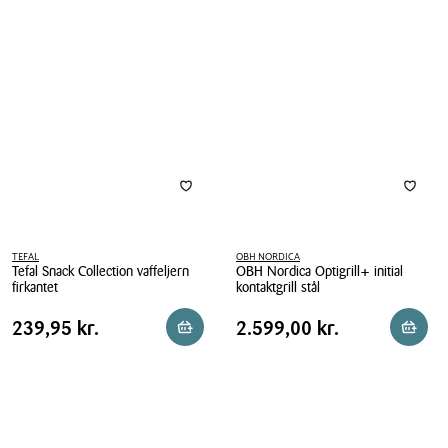
Collection
Collection
vaffeljern
Bagels
blomstermønster
bageform
TEFAL
OBH NORDICA
Tefal Snack Collection vaffeljern
OBH Nordica Optigrill+ initial
firkantet
kontaktgrill stål
Tefal
OBH
Pris
Pris
Pris
239,95 kr.
Pris
2.599,00 kr.
239,95 kr.
2.599,00 kr.
Reservér i butik
Reserv
Snack
Nordica
tabel
tabel
Collection
Optigrill+
vaffeljern
initial
firkantet
kontaktgrill
stål