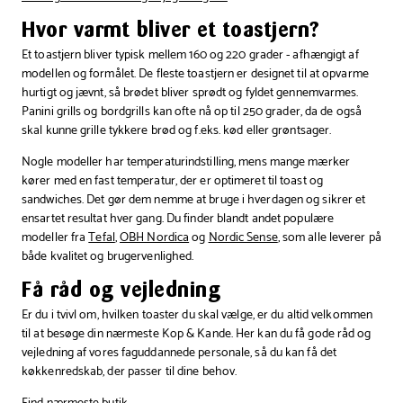
Hvor varmt bliver et toastjern?
Et toastjern bliver typisk mellem 160 og 220 grader - afhængigt af
modellen og formålet. De fleste toastjern er designet til at opvarme
hurtigt og jævnt, så brødet bliver sprødt og fyldet gennemvarmes.
Panini grills og bordgrills kan ofte nå op til 250 grader, da de også
skal kunne grille tykkere brød og f.eks. kød eller grøntsager.
Nogle modeller har temperaturindstilling, mens mange mærker
kører med en fast temperatur, der er optimeret til toast og
sandwiches. Det gør dem nemme at bruge i hverdagen og sikrer et
ensartet resultat hver gang. Du finder blandt andet populære
modeller fra
Tefal
,
OBH Nordica
og
Nordic Sense
, som alle leverer på
både kvalitet og brugervenlighed.
Få råd og vejledning
Er du i tvivl om, hvilken toaster du skal vælge, er du altid velkommen
til at besøge din nærmeste Kop & Kande. Her kan du få gode råd og
vejledning af vores faguddannede personale, så du kan få det
køkkenredskab, der passer til dine behov.