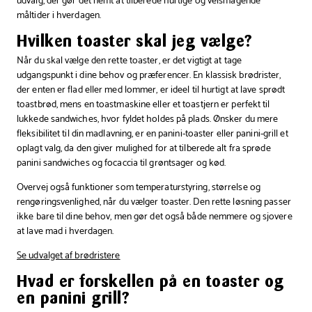
udvalg, der gør det nemt at tilberede hurtige og velsmagende
måltider i hverdagen.
Hvilken toaster skal jeg vælge?
Når du skal vælge den rette toaster, er det vigtigt at tage
udgangspunkt i dine behov og præferencer. En klassisk brødrister,
der enten er flad eller med lommer, er ideel til hurtigt at lave sprødt
toastbrød, mens en toastmaskine eller et toastjern er perfekt til
lukkede sandwiches, hvor fyldet holdes på plads. Ønsker du mere
fleksibilitet til din madlavning, er en panini-toaster eller panini-grill et
oplagt valg, da den giver mulighed for at tilberede alt fra sprøde
panini sandwiches og focaccia til grøntsager og kød.
Overvej også funktioner som temperaturstyring, størrelse og
rengøringsvenlighed, når du vælger toaster. Den rette løsning passer
ikke bare til dine behov, men gør det også både nemmere og sjovere
at lave mad i hverdagen.
Se udvalget af brødristere
Hvad er forskellen på en toaster og
en panini grill?