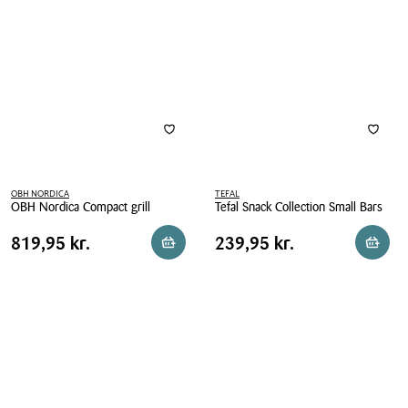
sort
OBH NORDICA
TEFAL
OBH Nordica Compact grill
Tefal Snack Collection Small Bars
OBH
Tefal
Pris
Pris
Pris
819,95 kr.
Pris
239,95 kr.
819,95 kr.
239,95 kr.
Reservér i butik
Reserv
Nordica
Snack
tabel
tabel
Compact
Collection
grill
Small
Bars