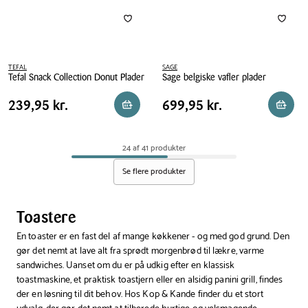
TEFAL
SAGE
Tefal Snack Collection Donut Plader
Sage belgiske vafler plader
Tefal
Sage
Pris
Pris
Pris
239,95 kr.
Pris
699,95 kr.
239,95 kr.
699,95 kr.
Reservér i butik
Reserv
Snack
belgiske
tabel
tabel
Collection
vafler
Donut
plader
24 af 41 produkter
Plader
Se flere produkter
Toastere
En toaster er en fast del af mange køkkener - og med god grund. Den
gør det nemt at lave alt fra sprødt morgenbrød til lækre, varme
sandwiches. Uanset om du er på udkig efter en klassisk
toastmaskine, et praktisk toastjern eller en alsidig panini grill, findes
der en løsning til dit behov. Hos Kop & Kande finder du et stort