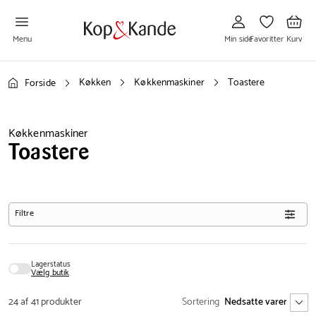
Gå
Gå
Gå
til
til
til
Min
Favoritter
Kurv
side
Menu
Min side
Favoritter
Kurv
Køkken
Køkkenmaskiner
Toastere
Forside
Køkkenmaskiner
Toastere
Filtre
Lagerstatus
Vælg butik
24 af 41 produkter
Sortering