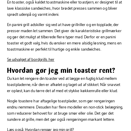
En toaster, også kaldet toastmaskine eller toastjern, er designet til at
lave klassiske sandwiches, hvor brødet presses sammen og bliver
sprødt udenpå og varmt indeni.
En panini grill adskiller sig ved at have grillriller og en topplade, der
presser maden let sammen. Det giver de karakteristiske grillmærker
og gør det muligt at tilberede flere typer mad. Derfor er en panini
toaster et godt valg, hvis du ønsker en mere alsidig løsning, mens en
toastmaskine er perfekt til hurtige og enkle sandwiches.
Se udvalget af bordgrills her
Hvordan gør jeg min toaster rent?
Du kan let rengøre din toaster ved at lægge en fugtig klud mellem
toastpladerne, når den er afkølet og taget ud af stikket. Når snavset
er opløst, kan du tørre det af med et stykke køkkenrulle eller klud.
Nogle toastere har aftagelige toastplader, som gør rengøringen
endnu nemmere. Desuden har flere modeller en non-stick belægning,
som reducerer behovet for at bruge smør eller olie. Det gør det
sundere at grille, men det gør også rengøringen markant lettere.
Læs også: Hvordan rengør jeg min grill?