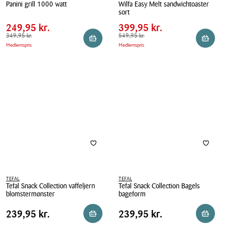
Panini grill 1000 watt
Wilfa Easy Melt sandwichtoaster
Pris
Pris
Pris
249,95 kr.
Pris
399,95 kr.
sort
tabel
tabel
Panini
Spar
100,00 kr.
Spar
150,00 kr.
249,95 kr.
Wilfa
399,95 kr.
grill
Førpris
349,95 kr.
349,95 kr.
Easy
Førpris
549,95 kr.
549,95 kr.
1000
Reservér i butik
Reserv
Medlemspris
Medlemspris
Melt
watt
sandwichtoaster
sort
TEFAL
TEFAL
Tefal Snack Collection vaffeljern
Tefal Snack Collection Bagels
blomstermønster
bageform
Tefal
Tefal
Pris
Pris
Pris
239,95 kr.
Pris
239,95 kr.
239,95 kr.
239,95 kr.
Reservér i butik
Reserv
Snack
Snack
tabel
tabel