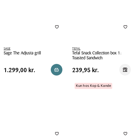
SAGE
TEFAL
Sage The Adjusta grill
Tefal Snack Collection box 1:
Toasted Sandwich
Sage
Tefal
The
Pris
Pris
Pris
1.299,00 kr.
Pris
239,95 kr.
1.299,00 kr.
239,95 kr.
Reservér i butik
Reserv
Snack
Adjusta
tabel
tabel
Collection
grill
box
Kun hos Kop & Kande
1:
Toasted
Sandwich