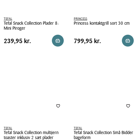
TEFAL
PRINCESS
Tefal Snack Collection Plader 8:
Princess kontaktgrill sort 30 cm
Mini Piroger
Princess
Tefal
kontaktgrill
Pris
Pris
Pris
239,95 kr.
Pris
799,95 kr.
239,95 kr.
799,95 kr.
Reservér i butik
Reserv
Snack
sort
tabel
tabel
Collection
30
Plader
cm
8:
Mini
Piroger
TEFAL
TEFAL
Tefal Snack Collection multijern
Tefal Snack Collection Små Bidder
toaster inklusiv 2 sæt plader
bageform