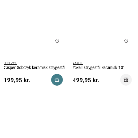
keramisk
cm
SOBCZYK
YAXELL
Casper Sobczyk keramisk strygestål
Yaxell strygestål keramisk 10'
Casper
Yaxell
Pris
Pris
Pris
199,95 kr.
Pris
499,95 kr.
199,95 kr.
499,95 kr.
Reservér i butik
Reserv
Sobczyk
strygestål
tabel
tabel
keramisk
keramisk
strygestål
10'