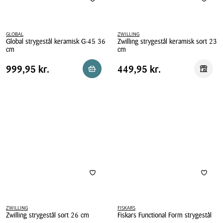
GLOBAL
ZWILLING
Global strygestål keramisk G-45 36
Zwilling strygestål keramisk sort 23
cm
cm
Global
Zwilling
Pris
Pris
Pris
999,95 kr.
Pris
449,95 kr.
999,95 kr.
449,95 kr.
Reservér i butik
Reserv
strygestål
strygestål
tabel
tabel
keramisk
keramisk
G-
sort
45
23
36
cm
cm
ZWILLING
FISKARS
Zwilling strygestål sort 26 cm
Fiskars Functional Form strygestål