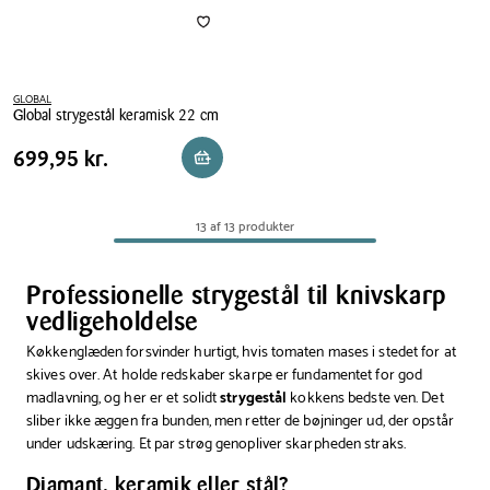
GLOBAL
Global strygestål keramisk 22 cm
Global
Pris
Pris
699,95 kr.
699,95 kr.
Reservér i butik
strygestål
tabel
keramisk
22
13 af 13 produkter
cm
Professionelle strygestål til knivskarp
vedligeholdelse
Køkkenglæden forsvinder hurtigt, hvis tomaten mases i stedet for at
skives over. At holde redskaber skarpe er fundamentet for god
madlavning, og her er et solidt
strygestål
kokkens bedste ven. Det
sliber ikke æggen fra bunden, men retter de bøjninger ud, der opstår
under udskæring. Et par strøg genopliver skarpheden straks.
Diamant, keramik eller stål?