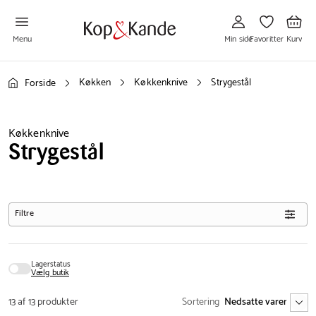
Gå
Gå
Gå
til
til
til
Min
Favoritter
Kurv
side
Menu
Min side
Favoritter
Kurv
Køkken
Køkkenknive
Strygestål
Forside
Køkkenknive
Strygestål
Filtre
Lagerstatus
Vælg butik
13 af 13 produkter
Sortering