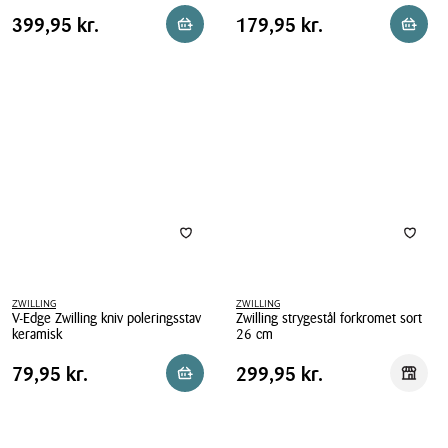
Zwilling
Fiskars
Pris
Pris
Pris
399,95 kr.
Pris
179,95 kr.
399,95 kr.
179,95 kr.
Reservér i butik
Reserv
strygestål
Functional
tabel
tabel
sort
Form
26
strygestål
cm
ZWILLING
ZWILLING
V-Edge Zwilling kniv poleringsstav
Zwilling strygestål forkromet sort
keramisk
26 cm
V-
Zwilling
Pris
Pris
Pris
79,95 kr.
Pris
299,95 kr.
79,95 kr.
299,95 kr.
Læg i kurv
Reserv
Edge
strygestål
tabel
tabel
Zwilling
forkromet
kniv
sort
poleringsstav
26