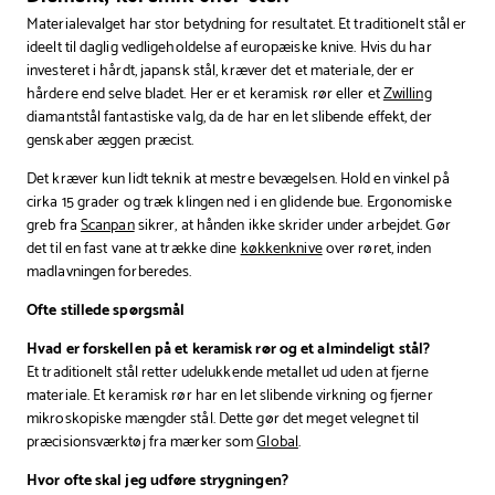
Materialevalget har stor betydning for resultatet. Et traditionelt stål er
ideelt til daglig vedligeholdelse af europæiske knive. Hvis du har
investeret i hårdt, japansk stål, kræver det et materiale, der er
hårdere end selve bladet. Her er et keramisk rør eller et
Zwilling
diamantstål fantastiske valg, da de har en let slibende effekt, der
genskaber æggen præcist.
Det kræver kun lidt teknik at mestre bevægelsen. Hold en vinkel på
cirka 15 grader og træk klingen ned i en glidende bue. Ergonomiske
greb fra
Scanpan
sikrer, at hånden ikke skrider under arbejdet. Gør
det til en fast vane at trække dine
køkkenknive
over røret, inden
madlavningen forberedes.
Ofte stillede spørgsmål
Hvad er forskellen på et keramisk rør og et almindeligt stål?
Et traditionelt stål retter udelukkende metallet ud uden at fjerne
materiale. Et keramisk rør har en let slibende virkning og fjerner
mikroskopiske mængder stål. Dette gør det meget velegnet til
præcisionsværktøj fra mærker som
Global
.
Hvor ofte skal jeg udføre strygningen?