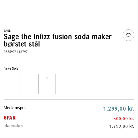
SAGE
Sage the Infizz fusion soda maker
børstet stål
9355973118797
Farve
Sølv
Pris
Medlemspris
1.299,00 kr.
tabel
SPAR
500,00 kr.
Ikke medlem
1.799,00 kr.