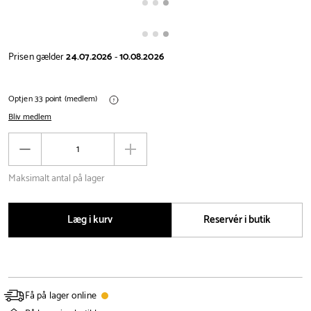
Prisen gælder
24.07.2026
-
10.08.2026
Optjen 33 point (medlem)
Bliv medlem
Antal
Reducér
Øg
antal
antal
Maksimalt antal på lager
Læg i kurv
Reservér i butik
Få på lager online