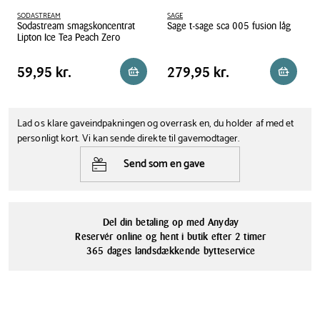
fremstillet af førsteklasses materialer med en overflade i børstet
SODASTREAM
SAGE
rustfrit stål, der giver et luksuriøst udtryk. Den magnetiske drypbakke
Sodastream smagskoncentrat
Sage t-sage sca 005 fusion låg
i rustfrit stål holder alt på plads, så det er både stilfuldt og praktisk.
Lipton Ice Tea Peach Zero
Med Sages Infizz fusion sodavandsmaskine medfølger der en
Sodastream smagskoncentrat Lipton Ice Tea Peach Zero
Sage t-sage sca 005 fusion låg
flaskebørste og to tragter.
Pris tabel
Pris tabel
P
Pris
59,95 kr.
Pris
279,95 kr.
59,95 kr.
279,95 kr.
Reservér i butik
Reservér
Sage InFizz Fusion bruger en standard kulsyrepatron, som enten
kan være fra AGA eller SodaStream.
Lad os klare gaveindpakningen og overrask en, du holder af med et
personligt kort. Vi kan sende direkte til gavemodtager.
Send som en gave
Del din betaling op med Anyday
Reservér online og hent i butik efter 2 timer
365 dages landsdækkende bytteservice