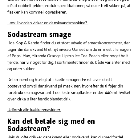
idé at dobbelttjekke produktspecifikationen, så du er helt sikker på, at
flasken kan komme i opvaskeren.
Læs: Hvordan virker en danskvandsmaskine?
Sodastream smage
Hos Kop & Kande finder du et stort udvalg af smagskoncentrater, der
tager din danskvand til et nyt niveau. Uanset om du er mest til smagen
af Pepsi Max, Miranda Orange, Lipton Ice Tea Peach eller noget helt
fjerde, har vi noget for dig. I sortimentet finder du både varianter med
og uden sukker.
Det er nemt og hurtigt at tilsætte smagen. Først laver du dit
postevand om til danskvand på maskinen, hvorefter du tilføjer din
foretrukne smagsvariant. I de fleste sirupflasker er der 440 ml, hvilket
giver cirka 8 liter færdigblandet drik.
Udforsk alle køkkenmaskiner
Kan det betale sig med en
Sodastream?
Hvis du ofte drikker danskvand eller sodavand, kan du med fordel