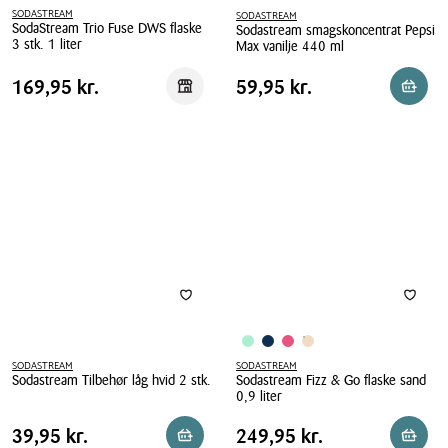
SODASTREAM
SODASTREAM
SodaStream Trio Fuse DWS flaske
Sodastream smagskoncentrat Pepsi
3 stk. 1 liter
Max vanilje 440 ml
SodaStream
Sodastream
Pris
Pris
Pris
169,95 kr.
Pris
59,95 kr.
169,95 kr.
59,95 kr.
Reservér i butik
Reserv
Trio
smagskoncentrat
tabel
tabel
Fuse
Pepsi
DWS
Max
flaske
vanilje
3
440
stk.
ml
1
liter
SODASTREAM
SODASTREAM
Sodastream Tilbehør låg hvid 2 stk.
Sodastream Fizz & Go flaske sand
0,9 liter
Sodastream
Sodastream
Tilbehør
Pris
Pris
Pris
39,95 kr.
Pris
249,95 kr.
39,95 kr.
249,95 kr.
Læg i kurv
Reserv
Fizz