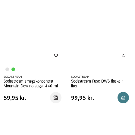
Connect
stål
kulsyrepatron
1
ombytning
liter
pink
60
liter
SODASTREAM
SODASTREAM
Sodastream smagskoncentrat
Sodastream Fuse DWS flaske 1
Mountain Dew no sugar 440 ml
liter
Sodastream
Sodastream
Pris
Pris
Pris
59,95 kr.
Pris
99,95 kr.
59,95 kr.
99,95 kr.
Reservér i butik
Reserv
smagskoncentrat
Fuse
tabel
tabel
Mountain
DWS
Dew
flaske
no
1
sugar
liter
440