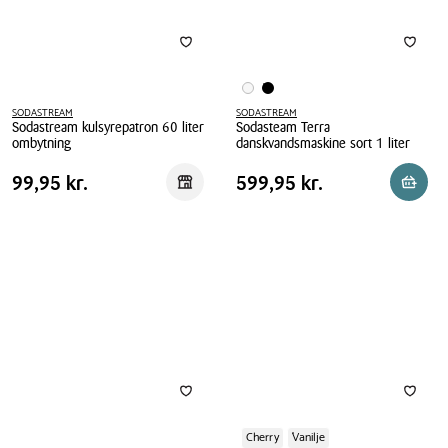
SODASTREAM
SODASTREAM
Sodastream kulsyrepatron 60 liter
Sodasteam Terra
ombytning
danskvandsmaskine sort 1 liter
Sodastream
Sodasteam
Pris
Pris
Pris
99,95 kr.
Pris
599,95 kr.
99,95 kr.
599,95 kr.
Reservér i butik
Reserv
kulsyrepatron
Terra
tabel
tabel
60
danskvandsmaskine
liter
sort
ombytning
1
liter
Cherry
Vanilje