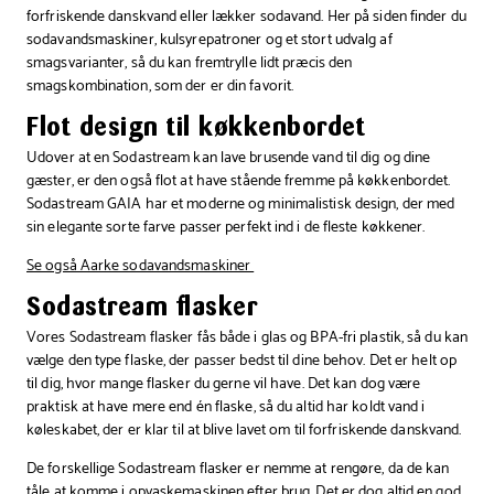
forfriskende danskvand eller lækker sodavand. Her på siden finder du
sodavandsmaskiner, kulsyrepatroner og et stort udvalg af
smagsvarianter, så du kan fremtrylle lidt præcis den
smagskombination, som der er din favorit.
Flot design til køkkenbordet
Udover at en Sodastream kan lave brusende vand til dig og dine
gæster, er den også flot at have stående fremme på køkkenbordet.
Sodastream GAIA har et moderne og minimalistisk design, der med
sin elegante sorte farve passer perfekt ind i de fleste køkkener.
Se også Aarke sodavandsmaskiner
Sodastream flasker
Vores Sodastream flasker fås både i glas og BPA-fri plastik, så du kan
vælge den type flaske, der passer bedst til dine behov. Det er helt op
til dig, hvor mange flasker du gerne vil have. Det kan dog være
praktisk at have mere end én flaske, så du altid har koldt vand i
køleskabet, der er klar til at blive lavet om til forfriskende danskvand.
De forskellige Sodastream flasker er nemme at rengøre, da de kan
tåle at komme i opvaskemaskinen efter brug. Det er dog altid en god