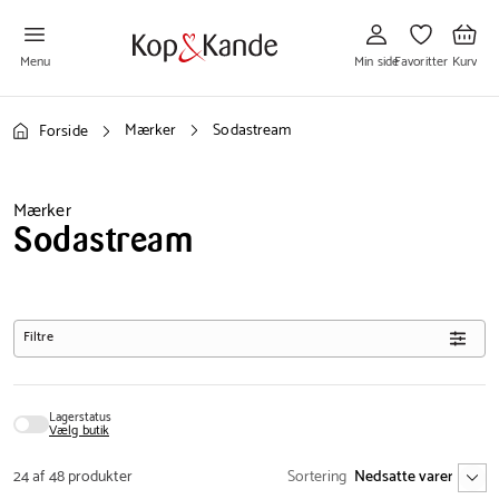
Gå
Gå
Gå
til
til
til
Min
Favoritter
Kurv
side
Menu
Min side
Favoritter
Kurv
Mærker
Sodastream
Forside
Mærker
Sodastream
Filtre
Lagerstatus
Vælg butik
24 af 48 produkter
Sortering