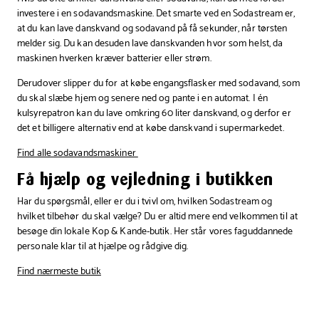
investere i en sodavandsmaskine. Det smarte ved en Sodastream er,
at du kan lave danskvand og sodavand på få sekunder, når tørsten
melder sig. Du kan desuden lave danskvanden hvor som helst, da
maskinen hverken kræver batterier eller strøm.
Derudover slipper du for at købe engangsflasker med sodavand, som
du skal slæbe hjem og senere ned og pante i en automat. I én
kulsyrepatron kan du lave omkring 60 liter danskvand, og derfor er
det et billigere alternativ end at købe danskvand i supermarkedet.
Find alle sodavandsmaskiner
Få hjælp og vejledning i butikken
Har du spørgsmål, eller er du i tvivl om, hvilken Sodastream og
hvilket tilbehør du skal vælge? Du er altid mere end velkommen til at
besøge din lokale Kop & Kande-butik. Her står vores faguddannede
personale klar til at hjælpe og rådgive dig.
Find nærmeste butik