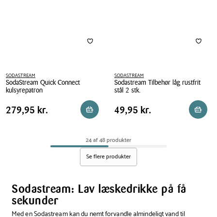
ml
SODASTREAM
SODASTREAM
SodaStream Quick Connect
Sodastream Tilbehør låg rustfrit
kulsyrepatron
stål 2 stk.
SodaStream
Sodastream
Pris
Pris
Pris
279,95 kr.
Pris
49,95 kr.
279,95 kr.
49,95 kr.
Reservér i butik
Reserv
Quick
Tilbehør
tabel
tabel
Connect
låg
kulsyrepatron
rustfrit
24 af 48 produkter
stål
2
Se flere produkter
stk.
Sodastream: Lav læskedrikke på få
sekunder
Med en Sodastream kan du nemt forvandle almindeligt vand til