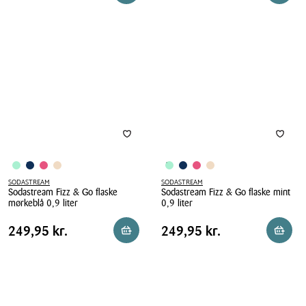
låg
tabel
tabel
&
hvid
Go
2
flaske
stk.
sand
0,9
liter
SODASTREAM
SODASTREAM
Sodastream Fizz & Go flaske
Sodastream Fizz & Go flaske mint
mørkeblå 0,9 liter
0,9 liter
Sodastream
Sodastream
Pris
Pris
Pris
249,95 kr.
Pris
249,95 kr.
249,95 kr.
249,95 kr.
Reservér i butik
Reserv
Fizz
Fizz
tabel
tabel
&
&
Go
Go
flaske
flaske
mørkeblå
mint