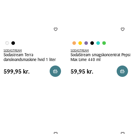
0,9
0,9
liter
liter
SODASTREAM
SODASTREAM
Sodastream Terra
SodaStream smagskoncentrat Pepsi
danskvandsmaskine hvid 1 liter
Max Lime 440 ml
Sodastream
SodaStream
Pris
Pris
Pris
599,95 kr.
Pris
59,95 kr.
599,95 kr.
59,95 kr.
Reservér i butik
Reserv
Terra
smagskoncentrat
tabel
tabel
danskvandsmaskine
Pepsi
hvid
Max
1
Lime
liter
440
ml