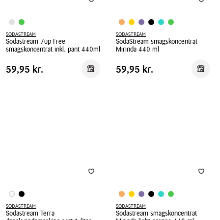
SODASTREAM
SODASTREAM
Sodastream 7up Free
SodaStream smagskoncentrat
smagskoncentrat inkl. pant 440ml
Mirinda 440 ml
Sodastream
SodaStream
Pris
Pris
Pris
59,95 kr.
Pris
59,95 kr.
59,95 kr.
59,95 kr.
Reservér i butik
Reserv
7up
smagskoncentrat
tabel
tabel
Free
Mirinda
smagskoncentrat
440
inkl.
ml
pant
440ml
SODASTREAM
SODASTREAM
Sodastream Terra
Sodastream smagskoncentrat