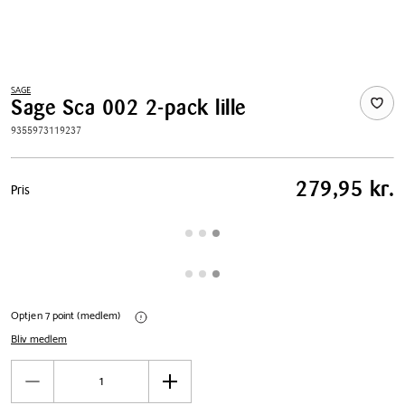
SAGE
Sage Sca 002 2-pack lille
9355973119237
Pris
279,95 kr.
Pris
tabel
Optjen 7 point (medlem)
Bliv medlem
Antal
Reducér
Øg