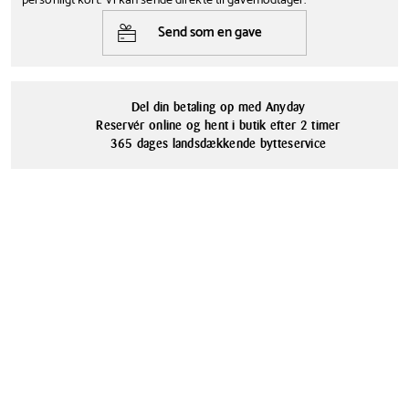
personligt kort. Vi kan sende direkte til gavemodtager.
Dybde
Farve
sikrer, at dine bobler forbliver friske og sprudlende.
Send som en gave
16 cm
Stål
Vægt
Tåler opvaskemaskine
499 g
Nej
Del din betaling op med Anyday
Materialer
Reservér online og hent i butik efter 2 timer
Rustfrit stål
365 dages landsdækkende bytteservice