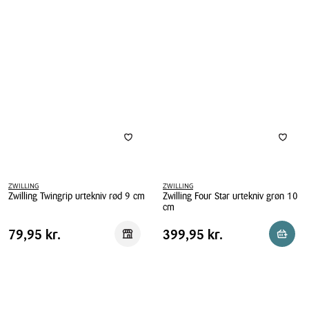
ZWILLING
ZWILLING
Zwilling Twingrip urtekniv rød 9 cm
Zwilling Four Star urtekniv grøn 10
cm
Zwilling
Zwilling
Twingrip
Pris
Pris
Pris
79,95 kr.
Pris
399,95 kr.
79,95 kr.
399,95 kr.
Reservér i butik
Reserv
Four
urtekniv
tabel
tabel
Star
rød
urtekniv
9
grøn
cm
10