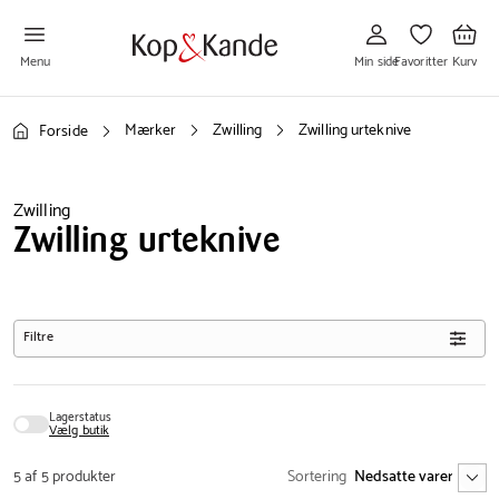
Gå
Gå
Gå
til
til
til
Min
Favoritter
Kurv
side
Menu
Min side
Favoritter
Kurv
Mærker
Zwilling
Zwilling urteknive
Forside
Zwilling
Zwilling urteknive
Filtre
Lagerstatus
Vælg butik
5 af 5 produkter
Sortering