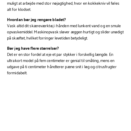
muligt at arbejde med stor nøjagtighed, hvor en kokkekniv vil føles
alt for klodset.
Hvordan bør jeg rengøre bladet?
Vask altid dit skæreværktøj i hånden med lunkent vand og en smule
opvaskemiddel. Maskinopvask sløver æggen hurtigt og slider unødigt
på skæftet, hvilket forringer levetiden betydeligt.
Bør jeg have flere størrelser?
Det er en stor fordel at eje et par stykker i forskellig længde. En
ultrakort model på fem centimeter er genial til småting, mens en
udgave på ti centimeter håndterer pæne snit i løg og citrusfrugter
formidabelt.