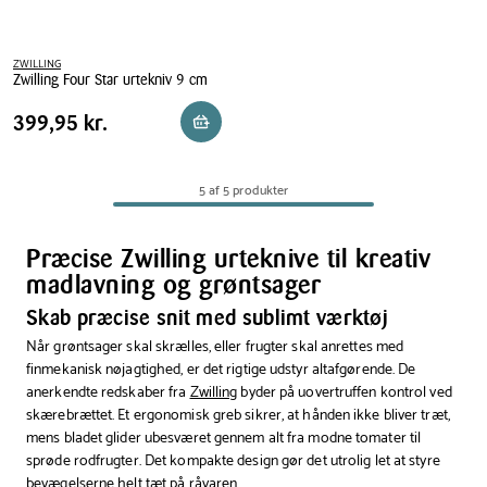
ZWILLING
Zwilling Four Star urtekniv 9 cm
Zwilling
Pris
Pris
399,95 kr.
399,95 kr.
Reservér i butik
Four
tabel
Star
urtekniv
5 af 5 produkter
9
cm
Præcise Zwilling urteknive til kreativ
madlavning og grøntsager
Skab præcise snit med sublimt værktøj
Når grøntsager skal skrælles, eller frugter skal anrettes med
finmekanisk nøjagtighed, er det rigtige udstyr altafgørende. De
anerkendte redskaber fra
Zwilling
byder på uovertruffen kontrol ved
skærebrættet. Et ergonomisk greb sikrer, at hånden ikke bliver træt,
mens bladet glider ubesværet gennem alt fra modne tomater til
sprøde rodfrugter. Det kompakte design gør det utrolig let at styre
bevægelserne helt tæt på råvaren.