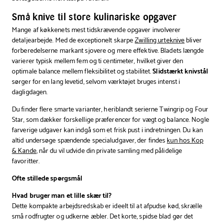
Små knive til store kulinariske opgaver
Mange af køkkenets mest tidskrævende opgaver involverer
detaljearbejde. Med de exceptionelt skarpe
Zwilling urteknive
bliver
forberedelserne markant sjovere og mere effektive. Bladets længde
varierer typisk mellem fem og ti centimeter, hvilket giver den
optimale balance mellem fleksibilitet og stabilitet.
Slidstærkt knivstål
sørger for en lang levetid, selvom værktøjet bruges intenst i
dagligdagen.
Du finder flere smarte varianter, heriblandt serierne Twingrip og Four
Star, som dækker forskellige præferencer for vægt og balance. Nogle
farverige udgaver kan indgå som et frisk pust i indretningen. Du kan
altid undersøge spændende specialudgaver, der findes
kun hos Kop
& Kande
, når du vil udvide din private samling med pålidelige
favoritter.
Ofte stillede spørgsmål
Hvad bruger man et lille skær til?
Dette kompakte arbejdsredskab er ideelt til at afpudse kød, skrælle
små rodfrugter og udkerne æbler. Det korte, spidse blad gør det