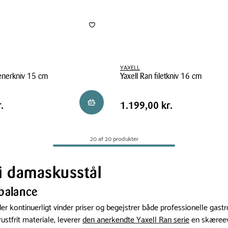
YAXELL
enerkniv 15 cm
Yaxell Ran filetkniv 16 cm
Yaxell
Pris
kr.
Pris
1.199,00 kr.
Reservér i butik
.
1.199,00 kr.
Ran
tabel
filetkniv
16
20 af 20 produkter
cm
 i damaskusstål
balance
, der kontinuerligt vinder priser og begejstrer både professionelle 
ustfrit materiale, leverer
den anerkendte Yaxell Ran serie
en skæreev