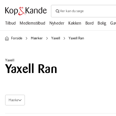
Søg efter produkter, artikler, opskrifte
Søg
efter
produkter,
Tilbud
Medlemstilbud
Nyheder
Køkken
Bord
Bolig
Ga
artikler,
opskrifter,
mm.
Forside
Mærker
Yaxell
Yaxell Ran
Yaxell
Yaxell Ran
Mærke