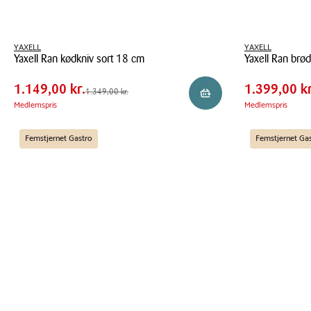
Pris
Pris
Pris
YAXELL
1.149,00 kr.
Pris
YAXELL
1.399,
Yaxell Ran kødkniv sort 18 cm
Yaxell Ran brø
tabel
tabel
Spar
200,00 kr.
Spar
200,0
Yaxell
Yaxell
1.149,00 kr.
1.399,00 kr
Førpris
1.349,00 kr.
Førpris
1.599
1.349,00 kr.
Reservér i butik
Ran
Ran
Medlemspris
Medlemspris
kødkniv
brødkniv
sort
23
Femstjernet Gastro
Femstjernet Ga
18
cm
cm