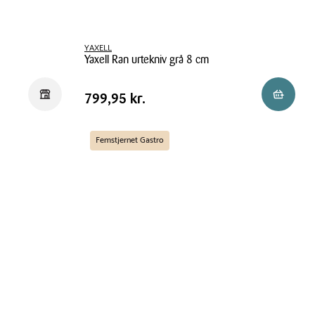
YAXELL
Yaxell Ran urtekniv grå 8 cm
Yaxell
Pris
Pris
799,95 kr.
Reservér i butik
Reservér 
799,95 kr.
Ran
tabel
urtekniv
grå
Femstjernet Gastro
8
cm