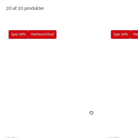
20 af 20 produkter
Spar 28%
Medlemstilbud
Spar 26%
Me