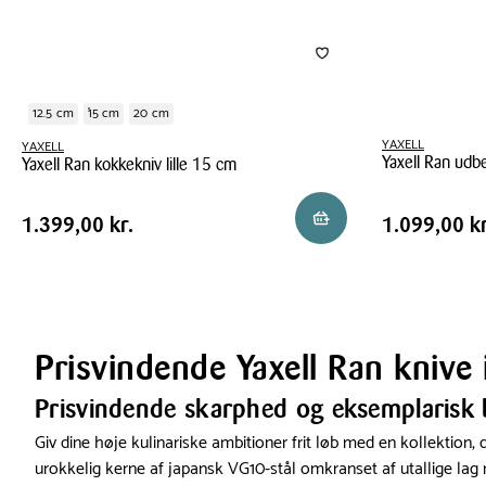
12.5 cm
15 cm
20 cm
YAXELL
YAXELL
Yaxell Ran udb
Yaxell Ran kokkekniv lille 15 cm
Yaxell
Yaxell
Pris
Pris
Pris
1.399,00 kr.
Pris
1.099,00 
Reservér i butik
1.399,00 kr.
1.099,00 kr
Ran
Ran
tabel
tabel
udbenerkniv
kokkekniv
15
lille
cm
15
cm
Prisvindende Yaxell Ran knive
Prisvindende skarphed og eksemplarisk 
Giv dine høje kulinariske ambitioner frit løb med en kollektion
urokkelig kerne af japansk VG10-stål omkranset af utallige lag r