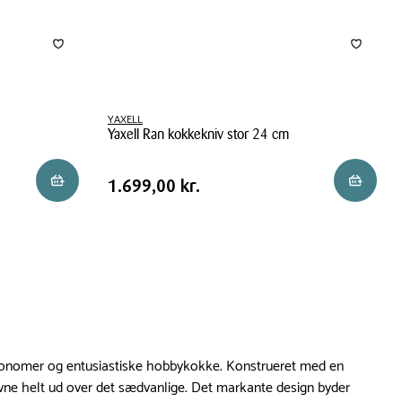
YAXELL
Yaxell Ran kokkekniv stor 24 cm
Yaxell
Pris
Pris
1.699,00 kr.
Reservér i butik
Reservér 
1.699,00 kr.
Ran
tabel
kokkekniv
stor
24
cm
gastronomer og entusiastiske hobbykokke. Konstrueret med en
ne helt ud over det sædvanlige. Det markante design byder