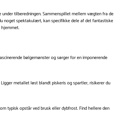
ugtige under tilberedningen. Sammenspillet mellem vægten fra de
u noget spektakulært, kan specifikke dele af det fantastiske
 i hjemmet.
 fascinerende bølgemønster og sørger for en imponerende
gger metallet løst blandt piskeris og spartler, risikerer du
om typisk opstår ved brusk eller dybfrost. Find hellere den