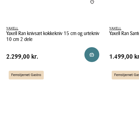
YAXELL
YAXELL
Yaxell Ran knivsæt kokkekniv 15 cm og urtekniv
Yaxell Ran San
10 cm 2 dele
Yaxell
Yaxell
Ran
Pris
Pris
Pris
2.299,00 kr.
Pris
1.499,00 
Reservér i butik
2.299,00 kr.
1.499,00 kr
Ran
Santoku
tabel
tabel
knivsæt
kniv
kokkekniv
16,5
Femstjernet Gastro
Femstjernet Ga
15
cm
cm
og
urtekniv
10
cm
2
dele