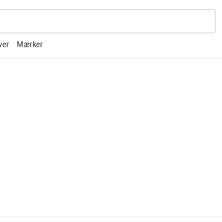
r, mm.
ver
Mærker