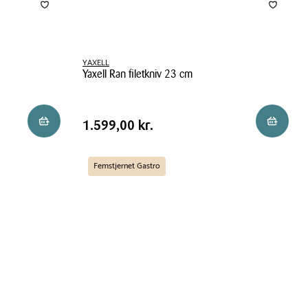
YAXELL
Yaxell Ran filetkniv 23 cm
Yaxell
Ran
Pris
Pris
1.599,00 kr.
Reservér i butik
Reservér 
1.599,00 kr.
filetkniv
tabel
23
cm
Femstjernet Gastro