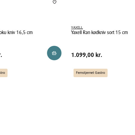
YAXELL
toku kniv 16,5 cm
Yaxell Ran kødkniv sort 15 cm
Yaxell
Ran
Pris
kr.
Pris
1.099,00 kr.
Reservér i butik
.
1.099,00 kr.
kødkniv
tabel
sort
15
stro
Femstjernet Gastro
cm