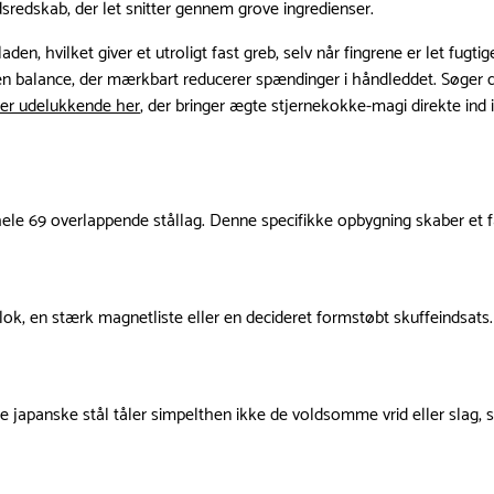
dsredskab, der let snitter gennem grove ingredienser.
laden, hvilket giver et utroligt fast greb, selv når fingrene er let f
æn balance, der mærkbart reducerer spændinger i håndleddet. Søger d
lser udelukkende her
, der bringer ægte stjernekokke-magi direkte ind
ele 69 overlappende stållag. Denne specifikke opbygning skaber et
k, en stærk magnetliste eller en decideret formstøbt skuffeindsats. Li
e japanske stål tåler simpelthen ikke de voldsomme vrid eller slag, s