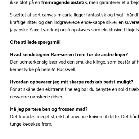
ikke blot på en
fremragende æstetik
, men garanterer et arbej
Skæftet af sort canvas-micarta ligger fantastisk og trygt i håndf
kraftige nitter og den indgraverede ende-kappe sikrer en suver
japanske Yaxell værktøj
også opstøves som
eksklusive tilføje
Ofte stillede spørgsmål
Hvad kendetegner Ran-serien frem for de andre linjer?
Den udmærker sig især ved den smukke klinge, som består af h
kernestyrke på hele 61 Rockwell.
Hvordan opbevarer jeg mit skarpe redskab bedst muligt?
For at skåne den ekstremt fine æg bør du benytte en solid træblo
desværre uønskede ridser.
Må jeg partere ben og frossen mad?
Det frarådes meget stærkt at anvende kniven til dette. Det hård
tunge kødøkse frem.