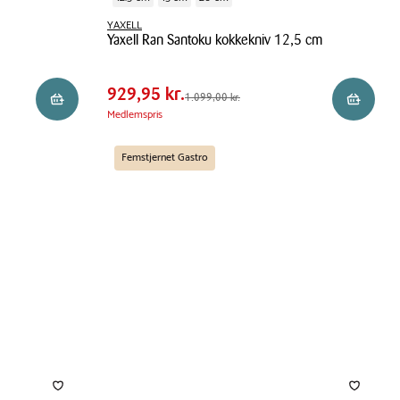
YAXELL
Pris
Yaxell Ran Santoku kokkekniv 12,5 cm
Pris
929,95 kr.
tabel
Yaxell
Spar
169,05 kr.
Ran
929,95 kr.
Førpris
1.099,00 kr.
1.099,00 kr.
Reservér i butik
Reservér 
Santoku
Medlemspris
kokkekniv
12,5
Femstjernet Gastro
cm