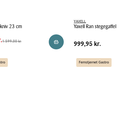
00 kr.
YAXELL
dkniv 23 cm
Yaxell Ran stegegaffel
0 kr.
Yaxell
.
Pris
,00 kr.
Pris
999,95 kr.
1.599,00 kr.
Reservér i butik
999,95 kr.
Ran
tabel
stegegaffel
stro
Femstjernet Gastro