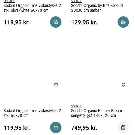
SÖDAHL
SÖDAHL
Södahl Organic Line viskestykke 2
Södahl Organic by Bitz karklud
stk. olive/white 50x70 cm
30x30 cm amber
Södahl
Södahl
Pris
Pris
Pris
119,95 kr.
Pris
129,95 kr.
119,95 kr.
129,95 kr.
Reservér i butik
Reserv
Organic
Organic
tabel
tabel
Line
by
viskestykke
Bitz
2
karklud
stk.
30x30
olive/white
cm
50x70
amber
cm
SÖDAHL
Södahl Organic Line viskestykke 2
Södahl Organic History Bloom
stk. 50x70 cm
sengetøj grå 140x220 cm
Södahl
Södahl
Pris
Pris
Pris
119,95 kr.
Pris
749,95 kr.
119,95 kr.
749,95 kr.
Reservér i butik
Reserv
Organic
Organic
tabel
tabel