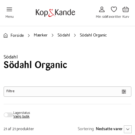
Gå
Gå
Gå
til
til
til
Min
Favoritter
Kurv
side
Menu
Min side
Favoritter
Kurv
Mærker
Södahl
Södahl Organic
Forside
Södahl
Södahl Organic
Filtre
Lagerstatus
Vælg butik
21 af 21 produkter
Sortering