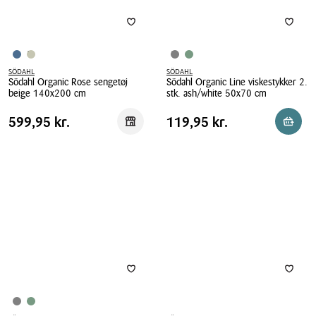
SÖDAHL
SÖDAHL
Södahl Organic Rose sengetøj
Södahl Organic Line viskestykker 2.
beige 140x200 cm
stk. ash/white 50x70 cm
Södahl
Södahl
Pris
Pris
Pris
599,95 kr.
Pris
119,95 kr.
599,95 kr.
119,95 kr.
Reservér i butik
Reserv
Organic
Organic
tabel
tabel
Rose
Line
sengetøj
viskestykker
beige
2.
140x200
stk.
cm
ash/white
50x70
cm