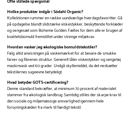
Ofte stillede spørgsmål
Hvilke produkter indgår i Södahl Organic?
Kollektionen rummer en række uundværlige hverdagsfavoritter. Gå
på opdagelse blandt slidstærke viskestykker, beskyttende forklæder
og sengesæt som Boheme Golden. Fælles for dem alle er brugen af
kvalitetsbomuld fremstillet under strenge miljøkrav.
Hvordan vasker jeg økologiske bomuldstekstiler?
Følg altid anvisningen på vaskemærket for at bevare de smukke
farver og fibrenes struktur. Generelt tåler viskestykker og sengetøj
maskinvask ved 60 grader. Undgå skyllemiddel, da det nedsætter
tekstilernes sugeevne betydeligt.
Hvad betyder GOTS-certificering?
Denne standard bekræfter, at minimum 70 procent af materialet
stammer fra økologisk landbrug. Samtidig stilles der skarpe krav til
den sociale og miljømæssige ansvarlighed igennem hele
forsyningskæden fra mark til færdigt tekstil.