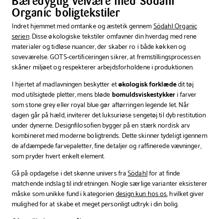
Bæredygtig velvære med Södahl
cm
Organic boligtekstiler
Indret hjemmet med omtanke og æstetik gennem
Södahl Organic
serien
. Disse økologiske tekstiler omfavner din hverdag med rene
materialer og tidløse nuancer, der skaber ro i både køkken og
soveværelse. GOTS-certificeringen sikrer, at fremstillingsprocessen
skåner miljøet og respekterer arbejdsforholdene i produktionen.
I hjertet af madlavningen beskytter et
økologisk forklæde
dit tøj
mod utilsigtede pletter, mens bløde
bomuldsviskestykker
i farver
som stone grey eller royal blue gør aftørringen legende let. Når
dagen går på hæld, inviterer det luksuriøse sengetøj til dyb restitution
under dynerne. Designfilosofien bygger på en stærk nordisk arv
kombineret med moderne boligtrends. Dette skinner tydeligt igennem
de afdæmpede farvepaletter, fine detaljer og raffinerede vævninger,
som pryder hvert enkelt element.
Gå på opdagelse i det skønne univers fra
Södahl
for at finde
matchende indslag til indretningen. Nogle særlige varianter eksisterer
måske som unikke fund i kategorien
design kun hos os
, hvilket giver
mulighed for at skabe et meget personligt udtryk i din bolig.