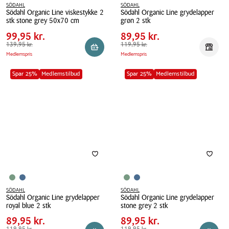
SÖDAHL
SÖDAHL
Södahl Organic Line viskestykke 2
Södahl Organic Line grydelapper
Pris
Pris
Pris
99,95 kr.
Pris
89,95 kr.
stk stone grey 50x70 cm
grøn 2 stk
tabel
tabel
Spar
40,00 kr.
Spar
30,00 kr.
Södahl
99,95 kr.
Södahl
89,95 kr.
Organic
Førpris
139,95 kr.
139,95 kr.
Organic
Førpris
119,95 kr.
119,95 kr.
Reservér i butik
Reserv
Medlemspris
Medlemspris
Line
Line
viskestykke
grydelapper
Spar 25%
Medlemstilbud
Spar 25%
Medlemstilbud
2
grøn
stk
2
stone
stk
grey
50x70
cm
SÖDAHL
SÖDAHL
Södahl Organic Line grydelapper
Södahl Organic Line grydelapper
Pris
Pris
Pris
89,95 kr.
Pris
89,95 kr.
royal blue 2 stk
stone grey 2 stk
tabel
tabel
Spar
30,00 kr.
Spar
30,00 kr.
Södahl
89,95 kr.
Södahl
89,95 kr.