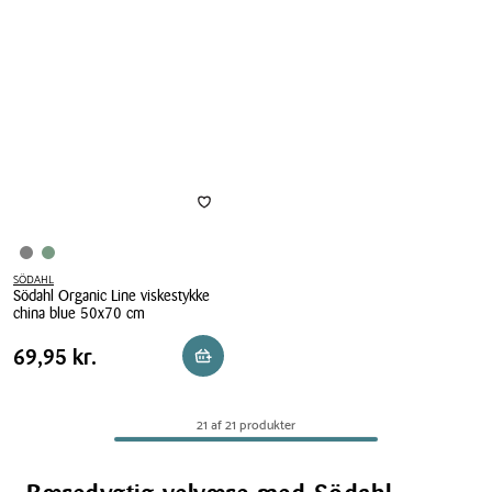
Line
History
viskestykke
Bloom
2
sengetøj
stk.
grå
50x70
140x220
cm
cm
SÖDAHL
Södahl Organic Line viskestykke
china blue 50x70 cm
Södahl
Pris
Pris
69,95 kr.
69,95 kr.
Reservér i butik
Organic
tabel
Line
viskestykke
21 af 21 produkter
china
blue
50x70