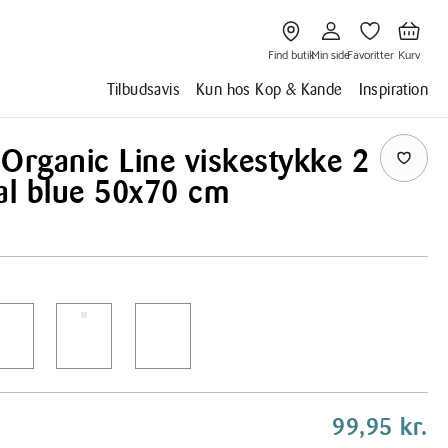
Gå
Gå
Gå
Gå
til
til
til
til
Find
Min
Favoritter
Kurv
butik
side
Find butik
Min side
Favoritter
Kurv
Tilbudsavis
Kun hos Kop & Kande
Inspiration
Organic Line viskestykke 2
al blue 50x70 cm
99,95 kr.