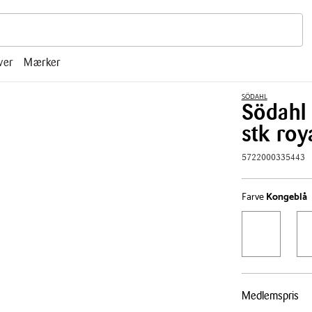
r, mm.
ver
Mærker
SÖDAHL
Södahl 
stk roy
5722000335443
Farve
Kongeblå
Pris
Medlemspris
tabel