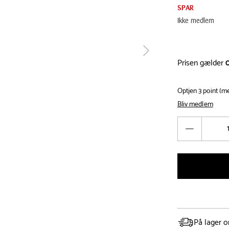
SPAR
Ikke medlem
tilbage
Prisen gælder
Optjen 3 point (
Bliv medlem
Antal
Reducér
antal
På lager o