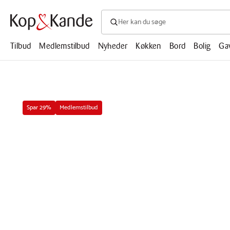
Søg efter produkter, artikler, opskrifte
Søg
efter
produkter,
Tilbud
Medlemstilbud
Nyheder
Køkken
Bord
Bolig
Ga
artikler,
opskrifter,
mm.
Spar 29%
Medlemstilbud