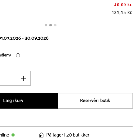
40,00 kr.
139,95 kr.
01.07.2026
-
30.09.2026
medlem)
Øg
antal
Læg i kurv
Reservér i butik
nline
På lager i 20 butikker