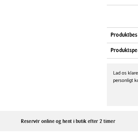
Produktbes
Et viskestykk
Produktspec
matche det ud
viskestykker
Bredde
50 cm
Södahl Organi
Lad os klar
målet 50x70 cm
personligt k
Farve
Reservér online og hent i butik efter 2 timer