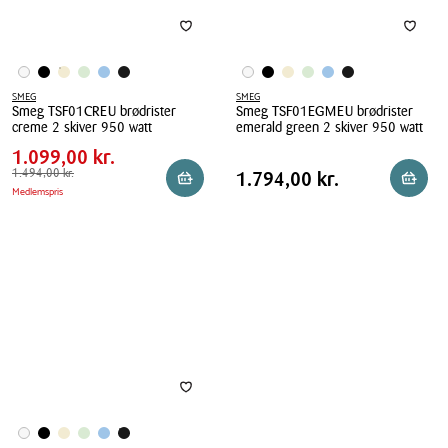
SMEG
SMEG
Smeg TSF01CREU brødrister
Smeg TSF01EGMEU brødrister
Pris
Pris
1.099,00 kr.
creme 2 skiver 950 watt
emerald green 2 skiver 950 watt
tabel
Spar
395,00 kr.
Smeg
1.099,00 kr.
Smeg
Pris
TSF01CREU
Førpris
1.494,00 kr.
1.494,00 kr.
TSF01EGMEU
Pris
1.794,00 kr.
1.794,00 kr.
Reservér i butik
Læg i 
Medlemspris
tabel
brødrister
brødrister
creme
emerald
2
green
skiver
2
950
skiver
watt
950
watt