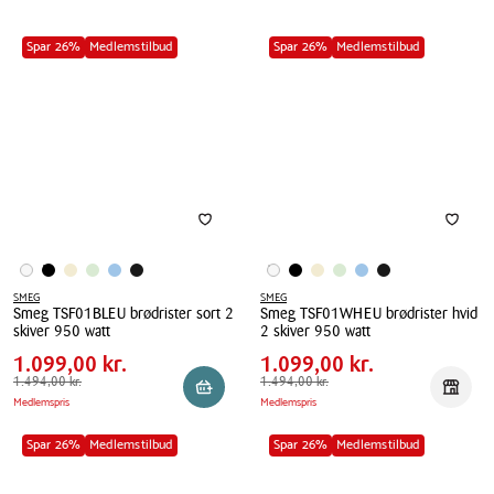
Spar 26%
Medlemstilbud
Spar 26%
Medlemstilbud
SMEG
SMEG
Smeg TSF01BLEU brødrister sort 2
Smeg TSF01WHEU brødrister hvid
Pris
Pris
Pris
1.099,00 kr.
Pris
1.099,00 kr.
skiver 950 watt
2 skiver 950 watt
tabel
tabel
Spar
395,00 kr.
Spar
395,00 kr.
Smeg
1.099,00 kr.
Smeg
1.099,00 kr.
TSF01BLEU
Førpris
1.494,00 kr.
1.494,00 kr.
TSF01WHEU
Førpris
1.494,00 kr.
1.494,00 kr.
Reservér i butik
Reserv
Medlemspris
Medlemspris
brødrister
brødrister
sort
hvid
Spar 26%
Medlemstilbud
Spar 26%
Medlemstilbud
2
2
skiver
skiver