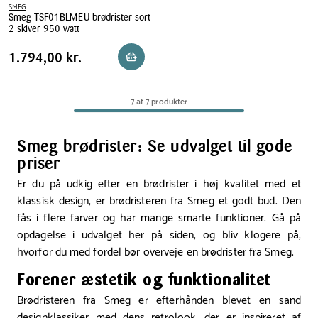
SMEG
Smeg TSF01BLMEU brødrister sort
2 skiver 950 watt
Smeg
Pris
Pris
1.794,00 kr.
1.794,00 kr.
Reservér i butik
TSF01BLMEU
tabel
brødrister
sort
7 af 7 produkter
2
skiver
950
Smeg brødrister: Se udvalget til gode
watt
priser
Er du på udkig efter en brødrister i høj kvalitet med et
klassisk design, er brødristeren fra Smeg et godt bud. Den
fås i flere farver og har mange smarte funktioner.
Gå på
opdagelse i udvalget her på siden, og bliv klogere på,
hvorfor du med fordel bør overveje en brødrister fra Smeg.
Forener æstetik og funktionalitet
Brødristeren fra Smeg er efterhånden blevet en sand
designklassiker med dens retrolook, der er inspireret af