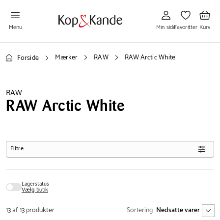
Gå
Gå
Gå
til
til
til
Min
Favoritter
Kurv
side
Menu
Min side
Favoritter
Kurv
Mærker
RAW
RAW Arctic White
Forside
RAW
RAW Arctic White
Filtre
Lagerstatus
Vælg butik
13 af 13 produkter
Sortering