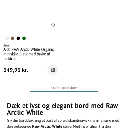
cm
cm
RAW
Aida RAW Arctic White Organic
miniskåle 3 stk med bakke af
teaktræ
Aida
Pris
Pris
549,95 kr.
549,95 kr.
Reservér i butik
RAW
tabel
Arctic
White
13 af 13 produkter
Organic
miniskåle
3
Dæk et lyst og elegant bord med Raw
stk
Arctic White
med
Giv din borddækning et pust af sprød skandinavisk minimalisme med
bakke
den betagende
Raw Arctic White
serie. Med inspiration fra den
af