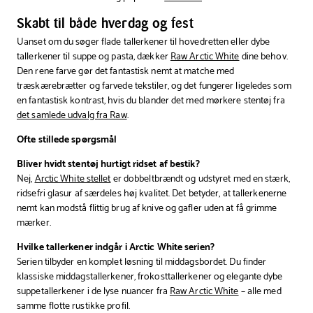
Skabt til både hverdag og fest
Uanset om du søger flade tallerkener til hovedretten eller dybe
tallerkener til suppe og pasta, dækker
Raw Arctic White
dine behov.
Den rene farve gør det fantastisk nemt at matche med
træskærebrætter og farvede tekstiler, og det fungerer ligeledes som
en fantastisk kontrast, hvis du blander det med mørkere stentøj fra
det samlede udvalg fra Raw
.
Ofte stillede spørgsmål
Bliver hvidt stentøj hurtigt ridset af bestik?
Nej,
Arctic White stellet
er dobbeltbrændt og udstyret med en stærk,
ridsefri glasur af særdeles høj kvalitet. Det betyder, at tallerkenerne
nemt kan modstå flittig brug af knive og gafler uden at få grimme
mærker.
Hvilke tallerkener indgår i Arctic White serien?
Serien tilbyder en komplet løsning til middagsbordet. Du finder
klassiske middagstallerkener, frokosttallerkener og elegante dybe
suppetallerkener i de lyse nuancer fra
Raw Arctic White
– alle med
samme flotte rustikke profil.