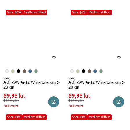
Spar 40%
Medlemstilbud
Spar 36%
Medlemstilbud
RAW
RAW
Aida RAW Arctic White tallerken Ø
Aida RAW Arctic White tallerken Ø
Pris
Pris
Pris
89,95 kr.
Pris
89,95 kr.
23 cm
20 cm
tabel
tabel
Spar
60,00 kr.
Spar
50,00 kr.
Aida
89,95 kr.
Aida
89,95 kr.
RAW
Førpris
149,95 kr.
149,95 kr.
RAW
Førpris
139,95 kr.
139,95 kr.
Reservér i butik
Reserv
Medlemspris
Medlemspris
Arctic
Arctic
White
White
Spar 33%
Medlemstilbud
Spar 33%
Medlemstilbud
tallerken
tallerken
Ø
Ø