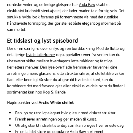
nordiske vinter og de kølige gletsjere, har
Aida Raw
skabt et
teaktræ
eksklusivt kridhvidt stentøjsstel, der lader maden tale for sig selv. Det
smukke hvide look forenes på fornemmeste vis med det rustikke
håndlavede formsprog, der gør stellet både elegant og uformelt på
samme tid.
Et tidsløst og lyst spisebord
Der er en særlig ro over en lys og ren borddækning. Med de flotte og
detaljerige
hvide tallerkener
og suppetallerkener fra serien kan du
ubesværet skifte mellem hverdagens lette måltider og festlige
flerretters menuer. Den lyse overflade fremhæver farverne i dine
anretninger, mens glasurens lette struktur sikrer, at stellet ikke virker
fladt eller kedeligt. Ønsker du at give dit hvide stel kant, kan du
kombinere det med farvede glas eller eksklusive dele, som du finder i
sortimentet
kun hos Kop & Kande
.
Højdepunkter ved
Arctic White stellet
:
Ren, lys og utroligt elegant hvid glasur med diskret struktur.
Fremhæver anretningen og gør maden til kunst.
Utrolig stærkt ridsefrit stentøj, som kan bruges hver eneste dag.
En del af det store og populære
Aida Raw
sortiment.