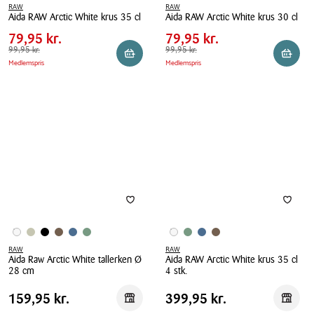
RAW
RAW
Pris
Pris
Pris
79,95 kr.
Pris
79,95 kr.
Aida RAW Arctic White krus 35 cl
Aida RAW Arctic White krus 30 cl
tabel
tabel
Spar
20,00 kr.
Spar
20,00 kr.
Aida
79,95 kr.
Aida
79,95 kr.
RAW
Førpris
99,95 kr.
99,95 kr.
RAW
Førpris
99,95 kr.
99,95 kr.
Reservér i butik
Reserv
Medlemspris
Medlemspris
Arctic
Arctic
White
White
krus
krus
35
30
cl
cl
RAW
RAW
Aida Raw Arctic White tallerken Ø
Aida RAW Arctic White krus 35 cl
28 cm
4 stk.
Aida
Aida
Pris
Pris
Pris
159,95 kr.
Pris
399,95 kr.
159,95 kr.
399,95 kr.
Reservér i butik
Reserv
Raw
RAW
tabel
tabel