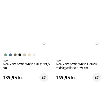
Arctic
Arctic
White
White
tallerken
krus
Ø
35
28
cl
cm
4
stk.
RAW
RAW
Aida RAW Arctic White skål Ø 13,5
Aida RAW Arctic White Organic
cm
middagstallerken 29 cm
Aida
Aida
Pris
Pris
Pris
139,95 kr.
Pris
169,95 kr.
139,95 kr.
169,95 kr.
Reservér i butik
Reserv
RAW
RAW
tabel
tabel
Arctic
Arctic
White
White
skål
Organic
Ø
middagstallerken
13,5
29