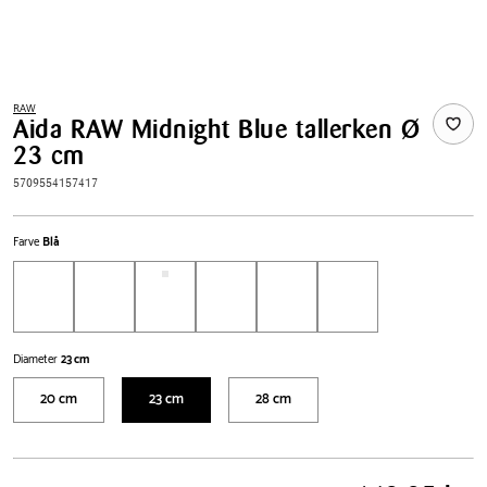
RAW
Aida RAW Midnight Blue tallerken Ø
23 cm
5709554157417
Farve
Blå
Diameter
23 cm
20 cm
23 cm
28 cm
Pris