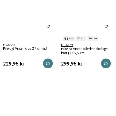
Ø
cm
14
cm
hvid
15.5 cm
20 cm
26 cm
PILLIVUYT
PILLIVUYT
Pillivuyt Vinter krus 27 cl hvid
Pillivuyt Vinter tallerken flad lige
kant Ø 15,5 cm
Pillivuyt
Pillivuyt
Vinter
Pris
Pris
Pris
229,95 kr.
Pris
299,95 kr.
229,95 kr.
299,95 kr.
Reservér i butik
Reserv
Vinter
krus
tabel
tabel
tallerken
27
flad
cl
lige
hvid
kant
Ø
15,5
cm