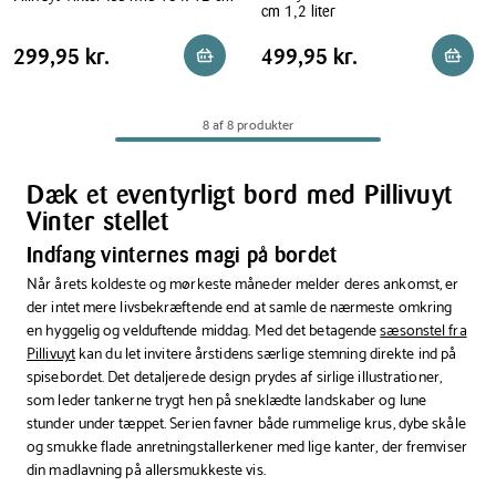
cm 1,2 liter
Pillivuyt
Pillivuyt
Vinter
Pris
Pris
Pris
299,95 kr.
Pris
499,95 kr.
299,95 kr.
499,95 kr.
Reservér i butik
Reserv
Vinter
fad
tabel
tabel
skål
hvid
nr.
18
8 af 8 produkter
4
x
hvid
12
Ø
cm
Dæk et eventyrligt bord med Pillivuyt
20
Vinter stellet
cm
Indfang vinternes magi på bordet
1,2
liter
Når årets koldeste og mørkeste måneder melder deres ankomst, er
der intet mere livsbekræftende end at samle de nærmeste omkring
en hyggelig og velduftende middag. Med det betagende
sæsonstel fra
Pillivuyt
kan du let invitere årstidens særlige stemning direkte ind på
spisebordet. Det detaljerede design prydes af sirlige illustrationer,
som leder tankerne trygt hen på sneklædte landskaber og lune
stunder under tæppet. Serien favner både rummelige krus, dybe skåle
og smukke flade anretningstallerkener med lige kanter, der fremviser
din madlavning på allersmukkeste vis.