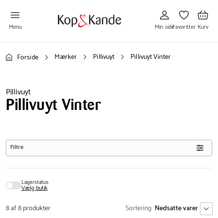
Gå
Gå
Gå
til
til
til
Min
Favoritter
Kurv
side
Menu
Min side
Favoritter
Kurv
Mærker
Pillivuyt
Pillivuyt Vinter
Forside
Pillivuyt
Pillivuyt Vinter
Filtre
Lagerstatus
Vælg butik
8 af 8 produkter
Sortering