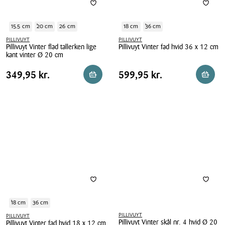
15.5 cm
20 cm
26 cm
18 cm
36 cm
PILLIVUYT
PILLIVUYT
Pillivuyt Vinter flad tallerken lige
Pillivuyt Vinter fad hvid 36 x 12 cm
kant vinter Ø 20 cm
Pillivuyt
Pillivuyt
Vinter
Pris
Pris
Pris
349,95 kr.
Pris
599,95 kr.
349,95 kr.
599,95 kr.
Reservér i butik
Reserv
Vinter
fad
tabel
tabel
flad
hvid
tallerken
36
lige
x
kant
12
vinter
cm
Ø
20
cm
18 cm
36 cm
PILLIVUYT
PILLIVUYT
Pillivuyt Vinter skål nr. 4 hvid Ø 20
Pillivuyt Vinter fad hvid 18 x 12 cm