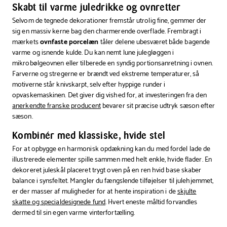
Skabt til varme juledrikke og ovnretter
Selvom de tegnede dekorationer fremstår utrolig fine, gemmer der
sig en massiv kerne bag den charmerende overflade. Frembragt i
mærkets
ovnfaste porcelæn
tåler delene ubesværet både bagende
varme og isnende kulde. Du kan nemt lune julegløggen i
mikrobølgeovnen eller tilberede en syndig portionsanretning i ovnen.
Farverne og stregerne er brændt ved ekstreme temperaturer, så
motiverne står knivskarpt, selv efter hyppige runder i
opvaskemaskinen. Det giver dig vished for, at investeringen fra den
anerkendte franske producent
bevarer sit præcise udtryk sæson efter
sæson.
Kombinér med klassiske, hvide stel
For at opbygge en harmonisk opdækning kan du med fordel lade de
illustrerede elementer spille sammen med helt enkle, hvide flader. En
dekoreret juleskål placeret trygt oven på en ren hvid base skaber
balance i synsfeltet. Mangler du fængslende tilføjelser til julehjemmet,
er der masser af muligheder for at hente inspiration i de
skjulte
skatte og specialdesignede fund
. Hvert eneste måltid forvandles
dermed til sin egen varme vinterfortælling.