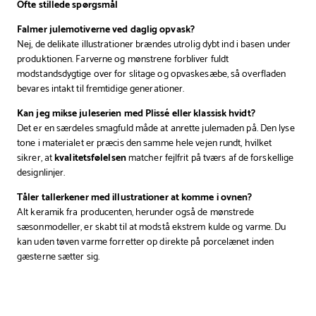
Ofte stillede spørgsmål
Falmer julemotiverne ved daglig opvask?
Nej, de delikate illustrationer brændes utrolig dybt ind i basen under
produktionen. Farverne og mønstrene forbliver fuldt
modstandsdygtige over for slitage og opvaskesæbe, så overfladen
bevares intakt til fremtidige generationer.
Kan jeg mikse juleserien med Plissé eller klassisk hvidt?
Det er en særdeles smagfuld måde at anrette julemaden på. Den lyse
tone i materialet er præcis den samme hele vejen rundt, hvilket
sikrer, at
kvalitetsfølelsen
matcher fejlfrit på tværs af de forskellige
designlinjer.
Tåler tallerkener med illustrationer at komme i ovnen?
Alt keramik fra producenten, herunder også de mønstrede
sæsonmodeller, er skabt til at modstå ekstrem kulde og varme. Du
kan uden tøven varme forretter op direkte på porcelænet inden
gæsterne sætter sig.