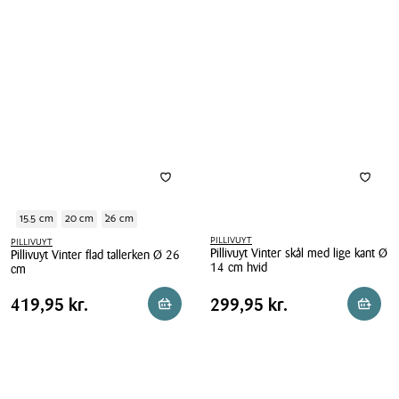
15.5 cm
20 cm
26 cm
PILLIVUYT
PILLIVUYT
Pillivuyt Vinter skål med lige kant Ø
Pillivuyt Vinter flad tallerken Ø 26
14 cm hvid
cm
Pillivuyt
Pillivuyt
Pris
Pris
Pris
419,95 kr.
Pris
299,95 kr.
419,95 kr.
299,95 kr.
Reservér i butik
Reserv
Vinter
Vinter
tabel
tabel
skål
flad
med
tallerken
lige
Ø
kant
26