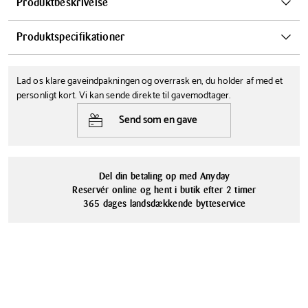
Produktbeskrivelse
Pillivuyt Vinter flad tallerken Ø15,5 cm med fint motiv. Vinter er
Produktspecifikationer
Pillivuyts hyggelige stel, som både kan bruges til smukke juleborde og
andre festlige lejligheder i de kolde måneder. Vinter komplementerer
Diameter
Farve
og bygger videre på den populære Toulouse-serie med den
Lad os klare gaveindpakningen og overrask en, du holder af med et
15.5 cm
Hvid
karakteristiske, elegante plissering.
personligt kort. Vi kan sende direkte til gavemodtager.
Tåler opvaskemaskine
Brudgaranti
Send som en gave
Nej
Ja
Læs mere
Serie
Materialer
Pillivuyt Vinter
Porcelæn
Del din betaling op med Anyday
Reservér online og hent i butik efter 2 timer
365 dages landsdækkende bytteservice