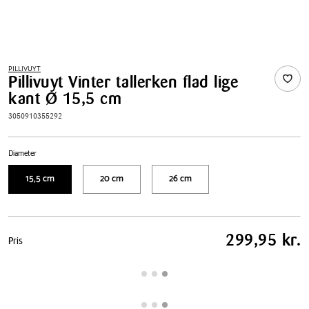
PILLIVUYT
Pillivuyt Vinter tallerken flad lige
kant Ø 15,5 cm
3050910355292
Diameter
15,5 cm
20 cm
26 cm
Pris
299,95 kr.
Pris
tabel