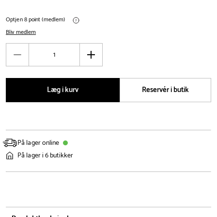
Optjen 8 point (medlem)
Bliv medlem
Antal
Reducér
Øg
antal
antal
Læg i kurv
Reservér i butik
På lager online
På lager i 6 butikker