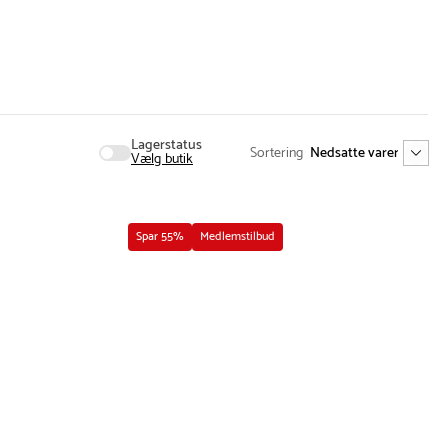
Vis flere
Lagerstatus
Sortering
Vælg butik
Spar 55%
Medlemstilbud