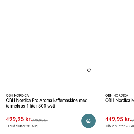
&
25
Grill
mm
airfryer
sort
black
OBH NORDICA
OBH NORDICA
OBH Nordica Pro Aroma kaffemaskine med
OBH Nordica Mi
Pris
Pris
Pris
499,95 kr.
Pris
449,9
termokrus 1 liter 800 watt
tabel
tabel
OBH
Spar
280,00 kr.
Spar
250,0
OBH
Nordica
499,95 kr.
449,95 kr.
Førpris
779,95 kr.
Førpris
699,9
779,95 kr.
6
Reservér i butik
Nordica
Minimix
Tilbud slutter 20. Aug.
Tilbud slutter 20. A
Pro
blender