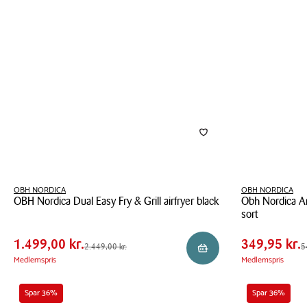
pro
2400
trimmer
watt
OBH NORDICA
OBH NORDICA
OBH Nordica Dual Easy Fry & Grill airfryer black
Obh Nordica Ar
Pris
Pris
Pris
1.499,00 kr.
Pris
349,9
sort
tabel
tabel
OBH
Spar
950,00 kr.
Spar
200,0
Obh
Nordica
1.499,00 kr.
349,95 kr.
Førpris
2.449,00 kr.
Førpris
549,9
2.449,00 kr.
5
Reservér i butik
Nordica
Dual
Medlemspris
Medlemspris
Artist
Easy
Easycurls
Fry
Spar 36%
Spar 36%
krøllejern