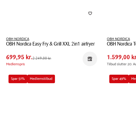
Pris
Pris
Pris
OBH NORDICA
699,95 kr.
Pris
OBH NORDICA
1.599
OBH Nordica Easy Fry & Grill XXL 2in1 airfryer
OBH Nordica T
tabel
tabel
Spar
1.549,05 kr.
Spar
2.300
OBH
OBH
699,95 kr.
1.599,00 kr
Førpris
2.249,00 kr.
Førpris
3.899
2.249,00 kr.
Reservér i butik
Nordica
Nordica
Medlemspris
Tilbud slutter 20. A
Easy
Turbo
Fry
Cuisine
Spar 51%
Medlemstilbud
Spar 49%
Me
&
&
Grill
Fry
XXL
1200
2in1
w
airfryer