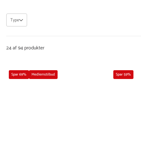
Type
24 af 94 produkter
Spar 69%
Medlemstilbud
Spar 59%