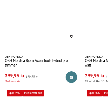
XXL
airfryer
OBH NORDICA
OBH NORDICA
OBH Nordica Björn Axen Tools hybrid pro
OBH Nordica Mo
Pris
Pris
Pris
399,95 kr.
Pris
299,9
trimmer
watt
tabel
tabel
Spar
300,00 kr.
Spar
200,0
OBH
OBH
399,95 kr.
299,95 kr.
Førpris
699,95 kr.
Førpris
499,9
699,95 kr.
4
Reservér i butik
Nordica
Nordica
Medlemspris
Tilbud slutter 20. A
Björn
Morning
Axen
elkedel
Spar 39%
Medlemstilbud
Spar 36%
Me
Tools
1,7
hybrid
liter