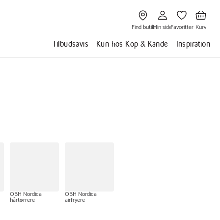
Gå
Gå
Gå
Gå
til
til
til
til
Find
Min
Favoritter
Kurv
butik
side
Find butik
Min side
Favoritter
Kurv
Tilbudsavis
Kun hos Kop & Kande
Inspiration
OBH Nordica
OBH Nordica
hårtørrere
airfryere