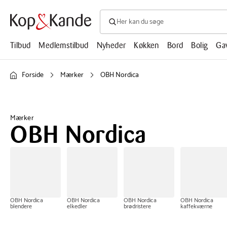
Søg efter produkter, artikler, opskrifte
Søg
efter
produkter,
Tilbud
Medlemstilbud
Nyheder
Køkken
Bord
Bolig
Ga
artikler,
opskrifter,
mm.
Forside
Mærker
OBH Nordica
Mærker
OBH Nordica
OBH Nordica
OBH Nordica
OBH Nordica
OBH Nordica
blendere
elkedler
brødristere
kaffekværne