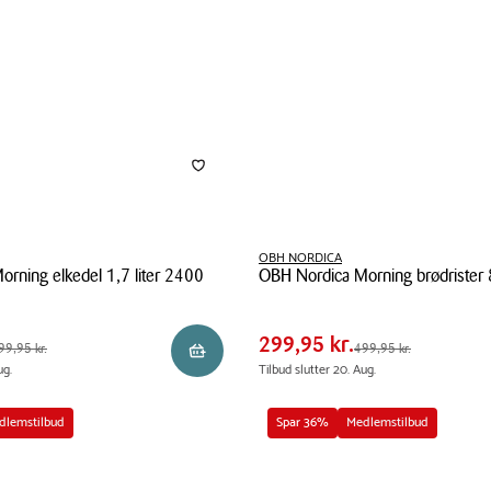
OBH NORDICA
rning elkedel 1,7 liter 2400
OBH Nordica Morning brødrister 
Pris
5 kr.
Pris
299,95 kr.
tabel
OBH
0 kr.
Spar
200,00 kr.
Nordica
299,95 kr.
5 kr.
Førpris
499,95 kr.
99,95 kr.
499,95 kr.
Reservér i butik
Morning
ug.
Tilbud slutter 20. Aug.
brødrister
850
dlemstilbud
Spar 36%
Medlemstilbud
watt