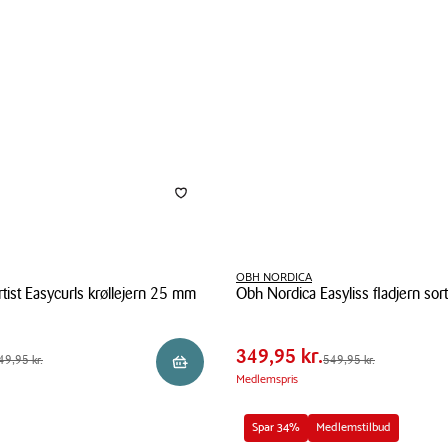
OBH NORDICA
tist Easycurls krøllejern 25 mm
Obh Nordica Easyliss fladjern sort
Pris
5 kr.
Pris
349,95 kr.
tabel
Obh
0 kr.
Spar
200,00 kr.
Nordica
349,95 kr.
5 kr.
Førpris
549,95 kr.
49,95 kr.
549,95 kr.
Reservér i butik
Easyliss
Medlemspris
fladjern
sort
Spar 34%
Medlemstilbud