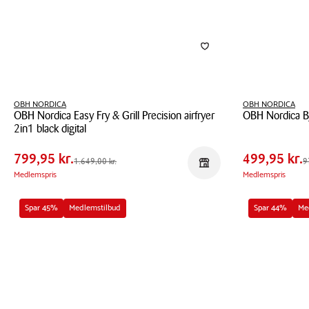
OBH NORDICA
OBH NORDICA
OBH Nordica Easy Fry & Grill Precision airfryer
OBH Nordica B
Pris
Pris
Pris
799,95 kr.
Pris
499,9
2in1 black digital
tabel
tabel
OBH
Spar
849,05 kr.
Spar
480,0
OBH
Nordica
799,95 kr.
499,95 kr.
Førpris
1.649,00 kr.
Førpris
979,9
1.649,00 kr.
9
Reservér i butik
Nordica
Björn
Medlemspris
Medlemspris
Easy
Axén
Fry
Tools
Spar 45%
Medlemstilbud
Spar 44%
Me
&
skægtrimmer
Grill
grå
Precision
airfryer
2in1
black