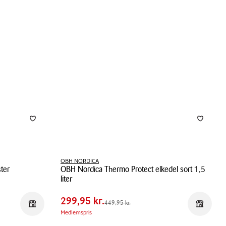
1,8
liter
1000
watt
OBH NORDICA
ter
OBH Nordica Thermo Protect elkedel sort 1,5
Pris
Pris
299,95 kr.
liter
tabel
Spar
150,00 kr.
OBH
299,95 kr.
Førpris
449,95 kr.
449,95 kr.
Reservér i butik
Reservér 
Nordica
Medlemspris
Thermo