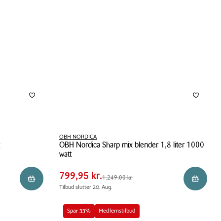
OBH NORDICA
OBH Nordica Sharp mix blender 1,8 liter 1000
Pris
Pris
799,95 kr.
watt
tabel
Spar
449,05 kr.
OBH
799,95 kr.
Førpris
1.249,00 kr.
1.249,00 kr.
Reservér i butik
Reservér 
Nordica
Tilbud slutter 20. Aug.
Sharp
mix
Spar 33%
Medlemstilbud
blender