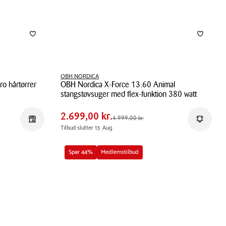
OBH NORDICA
o hårtørrer
OBH Nordica X-Force 13.60 Animal
Pris
Pris
2.699,00 kr.
stangstøvsuger med flex-funktion 380 watt
tabel
Spar
2.300,00 kr.
OBH
2.699,00 kr.
Førpris
4.999,00 kr.
4.999,00 kr.
Reservér i butik
Få beske
Nordica
Tilbud slutter 13. Aug.
X-
Force
Spar 44%
Medlemstilbud
13.60
Animal
stangstøvsuger
med
flex-
funktion