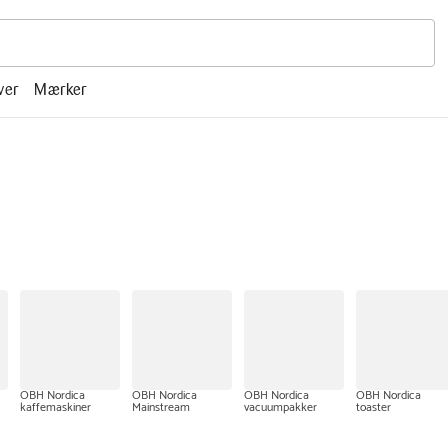
r, mm.
ver
Mærker
OBH Nordica
OBH Nordica
OBH Nordica
OBH Nordica
kaffemaskiner
Mainstream
vacuumpakker
toaster