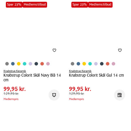
Sand
14
Spar 23%
Medlemstilbud
Spar 23%
Medlemstilbud
19
cm
cm
Knabstrup Keramik
Knabstrup Keramik
Knabstrup Colorit Skål Navy Blå 14
Knabstrup Colorit Skål Gul 14 cm
Pris
Pris
Pris
99,95 kr.
Pris
99,95 kr.
cm
tabel
tabel
Knabstrup
Spar
30,00 kr.
Spar
30,00 kr.
Knabstrup
99,95 kr.
99,95 kr.
Colorit
Colorit
Førpris
129,95 kr.
129,95 kr.
Førpris
129,95 kr.
129,95 kr.
Skål
Få besked
Reserv
Medlemspris
Medlemspris
Skål
Gul
Navy
14
Blå
cm
14
cm