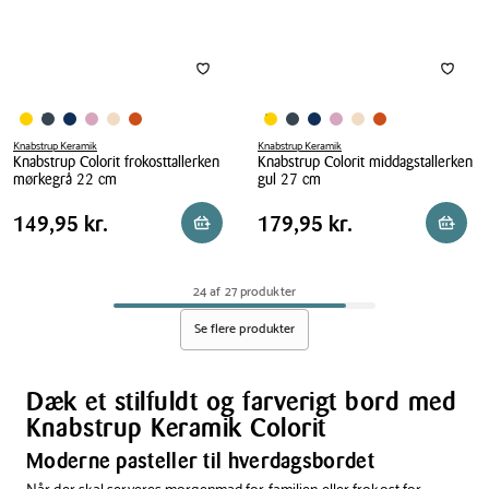
Knabstrup Keramik
Knabstrup Keramik
Knabstrup Colorit frokosttallerken
Knabstrup Colorit middagstallerken
mørkegrå 22 cm
gul 27 cm
Knabstrup
Knabstrup
Pris
Pris
Pris
149,95 kr.
Pris
179,95 kr.
149,95 kr.
179,95 kr.
Læg i kurv
Læg i 
Colorit
Colorit
tabel
tabel
frokosttallerken
middagstallerken
mørkegrå
gul
24 af 27 produkter
22
27
cm
cm
Se flere produkter
Dæk et stilfuldt og farverigt bord med
Knabstrup Keramik Colorit
Moderne pasteller til hverdagsbordet