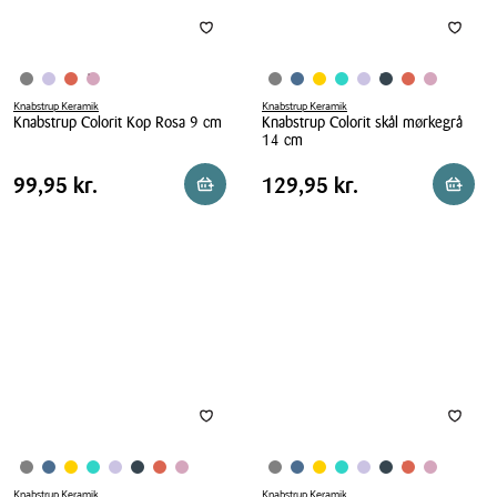
Knabstrup Keramik
Knabstrup Keramik
Knabstrup Colorit Kop Rosa 9 cm
Knabstrup Colorit skål mørkegrå
14 cm
Knabstrup
Knabstrup
Colorit
Pris
Pris
Pris
99,95 kr.
Pris
129,95 kr.
99,95 kr.
129,95 kr.
Reservér i butik
Reserv
Colorit
Kop
tabel
tabel
skål
Rosa
mørkegrå
9
14
cm
cm
Knabstrup Keramik
Knabstrup Keramik