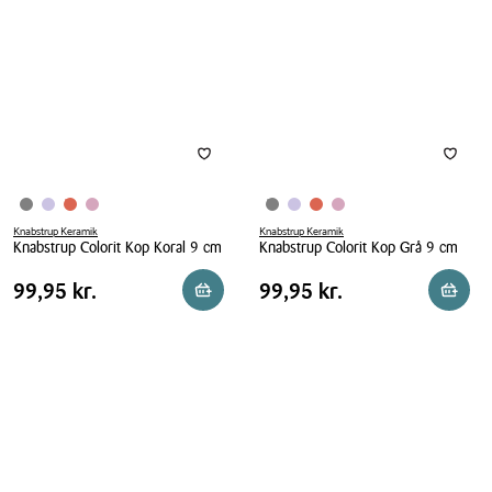
19
19
cm
cm
Knabstrup Keramik
Knabstrup Keramik
Knabstrup Colorit Kop Koral 9 cm
Knabstrup Colorit Kop Grå 9 cm
Knabstrup
Knabstrup
Pris
Pris
Pris
99,95 kr.
Pris
99,95 kr.
99,95 kr.
99,95 kr.
Reservér i butik
Reserv
Colorit
Colorit
tabel
tabel
Kop
Kop
Koral
Grå
9
9
cm
cm