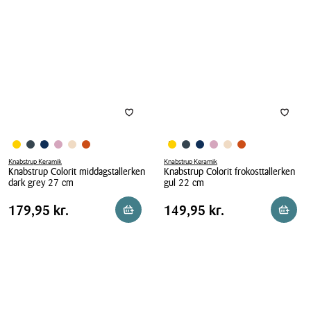
Grå
koral
19
22
cm
cm
Knabstrup Keramik
Knabstrup Keramik
Knabstrup Colorit middagstallerken
Knabstrup Colorit frokosttallerken
dark grey 27 cm
gul 22 cm
Knabstrup
Knabstrup
Pris
Pris
Pris
179,95 kr.
Pris
149,95 kr.
179,95 kr.
149,95 kr.
Læg i kurv
Læg i 
Colorit
Colorit
tabel
tabel
middagstallerken
frokosttallerken
dark
gul
grey
22
27
cm
cm