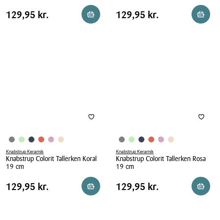
Knabstrup
Knabstrup
Pris
Pris
Pris
129,95 kr.
Pris
129,95 kr.
129,95 kr.
129,95 kr.
Reservér i butik
Reserv
Colorit
Colorit
tabel
tabel
Tallerken
Tallerken
Lys
Mørk
Grøn
Grå
19
19
cm
cm
Knabstrup Keramik
Knabstrup Keramik
Knabstrup Colorit Tallerken Koral
Knabstrup Colorit Tallerken Rosa
19 cm
19 cm
Knabstrup
Knabstrup
Pris
Pris
Pris
129,95 kr.
Pris
129,95 kr.
129,95 kr.
129,95 kr.
Reservér i butik
Reserv
Colorit
Colorit
tabel
tabel
Tallerken
Tallerken
Koral
Rosa