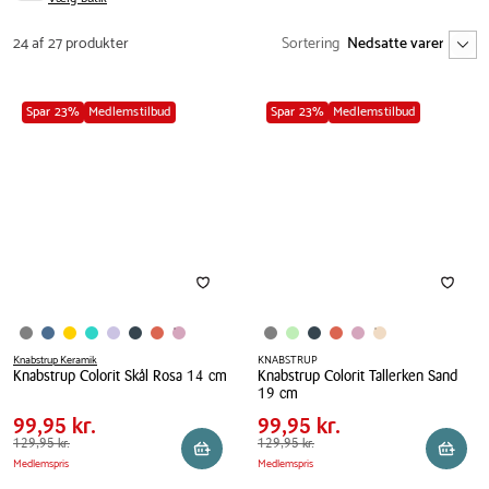
24 af 27 produkter
Sortering
Spar 23%
Medlemstilbud
Spar 23%
Medlemstilbud
Knabstrup Keramik
KNABSTRUP
Knabstrup Colorit Skål Rosa 14 cm
Knabstrup Colorit Tallerken Sand
Pris
Pris
Pris
99,95 kr.
Pris
99,95 kr.
19 cm
tabel
tabel
Knabstrup
Spar
30,00 kr.
Spar
30,00 kr.
99,95 kr.
Knabstrup
99,95 kr.
Colorit
Førpris
129,95 kr.
129,95 kr.
Colorit
Førpris
129,95 kr.
129,95 kr.
Skål
Reservér i butik
Reserv
Medlemspris
Medlemspris
Tallerken
Rosa