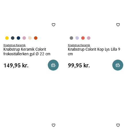
Knabstrup Keramik
Knabstrup Keramik
Knabstrup Keramik Colorit
Knabstrup Colorit Kop Lys Lilla 9
frokosttallerken gul Ø 22 cm
cm
Knabstrup
Knabstrup
Pris
Pris
Pris
149,95 kr.
Pris
99,95 kr.
149,95 kr.
99,95 kr.
Læg i kurv
Læg i 
Keramik
Colorit
tabel
tabel
Colorit
Kop
frokosttallerken
Lys
gul
Lilla
Ø
9
22
cm
cm