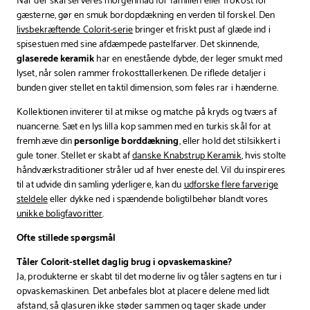
Når der skal serveres morgenmad for familien eller frokost for
gæsterne, gør en smuk bordopdækning en verden til forskel. Den
livsbekræftende Colorit-serie
bringer et friskt pust af glæde ind i
spisestuen med sine afdæmpede pastelfarver. Det skinnende,
glaserede keramik
har en enestående dybde, der leger smukt med
lyset, når solen rammer frokosttallerkenen. De riflede detaljer i
bunden giver stellet en taktil dimension, som føles rar i hænderne.
Kollektionen inviterer til at mikse og matche på kryds og tværs af
nuancerne. Sæt en lys lilla kop sammen med en turkis skål for at
fremhæve din
personlige borddækning
, eller hold det stilsikkert i
gule toner. Stellet er skabt af
danske Knabstrup Keramik
, hvis stolte
håndværkstraditioner stråler ud af hver eneste del. Vil du inspireres
til at udvide din samling yderligere, kan du
udforske flere farverige
steldele
eller dykke ned i spændende boligtilbehør blandt vores
unikke boligfavoritter
.
Ofte stillede spørgsmål
Tåler Colorit-stellet daglig brug i opvaskemaskine?
Ja, produkterne er skabt til det moderne liv og tåler sagtens en tur i
opvaskemaskinen. Det anbefales blot at placere delene med lidt
afstand, så glasuren ikke støder sammen og tager skade under