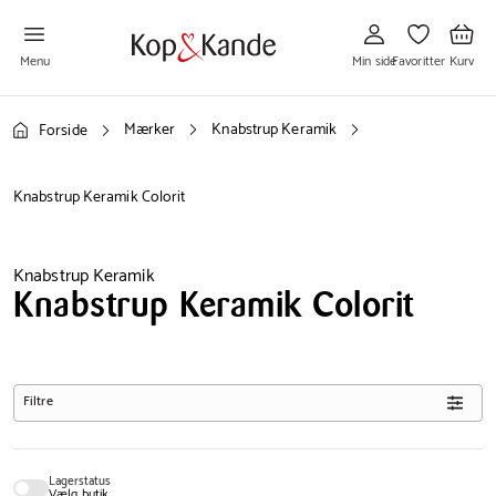
Gå
Gå
Gå
til
til
til
Min
Favoritter
Kurv
side
Menu
Min side
Favoritter
Kurv
Mærker
Knabstrup Keramik
Forside
Knabstrup Keramik Colorit
Knabstrup Keramik
Knabstrup Keramik Colorit
Filtre
Lagerstatus
Vælg butik