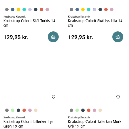
Knabstrup Keramik
Knabstrup Keramik
Knabstrup Colorit Skål Turkis 14
Knabstrup Colorit Skål Lys Lilla 14
cm
cm
Knabstrup
Knabstrup
Pris
Pris
Pris
129,95 kr.
Pris
129,95 kr.
129,95 kr.
129,95 kr.
Læg i kurv
Læg i 
Colorit
Colorit
tabel
tabel
Skål
Skål
Turkis
Lys
14
Lilla
cm
14
cm
Knabstrup Keramik
Knabstrup Keramik
Knabstrup Colorit Tallerken Lys
Knabstrup Colorit Tallerken Mørk
Grøn 19 cm
Grå 19 cm