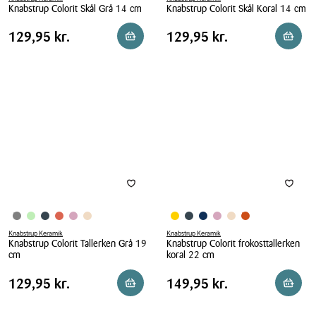
Knabstrup Colorit Skål Grå 14 cm
Knabstrup Colorit Skål Koral 14 cm
Knabstrup
Knabstrup
Pris
Pris
Pris
129,95 kr.
Pris
129,95 kr.
129,95 kr.
129,95 kr.
Reservér i butik
Reserv
Colorit
Colorit
tabel
tabel
Skål
Skål
Grå
Koral
14
14
cm
cm
Knabstrup Keramik
Knabstrup Keramik
Knabstrup Colorit Tallerken Grå 19
Knabstrup Colorit frokosttallerken
cm
koral 22 cm
Knabstrup
Knabstrup
Pris
Pris
Pris
129,95 kr.
Pris
149,95 kr.
129,95 kr.
149,95 kr.
Reservér i butik
Læg i 
Colorit
Colorit
tabel
tabel
Tallerken
frokosttallerken