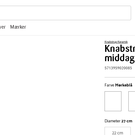
r, mm.
ver
Mærker
Knabstrup Keramik
Knabstr
middag
5713959020085
Farve
Mørkeblå
Diameter
27 cm
22 cm