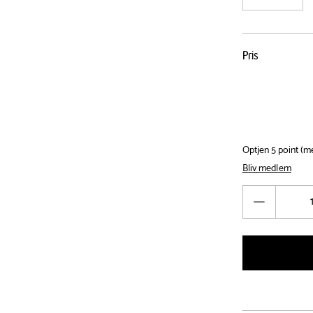
Pris
Pris
tabel
Optjen 5 point (
Bliv medlem
Antal
Reducér
antal