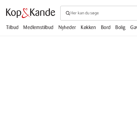
Søg efter produkter, artikler, opskrifte
Søg
efter
produkter,
Tilbud
Medlemstilbud
Nyheder
Køkken
Bord
Bolig
Ga
artikler,
opskrifter,
mm.