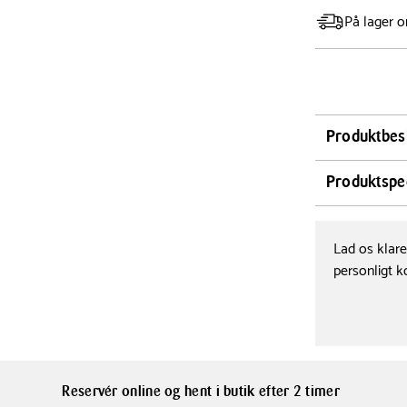
På lager o
Produktbes
Forkæl dig se
Produktspec
elegant dark 
tilføjer den e
Længde
27 cm
diameter på 2
Lad os klar
hverdagens re
personligt k
Farve
tallerkenens 
Mørkebl
middagsbord.
Materialer
Knabstrup Col
Stentøj
tåler daglig
Reservér online og hent i butik efter 2 timer
hvilket gør d