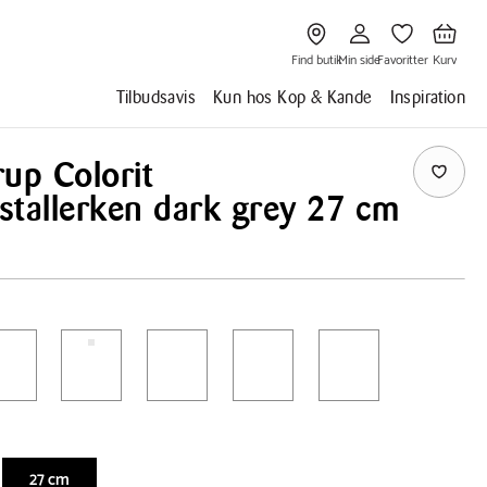
Gå
Gå
Gå
Gå
til
til
til
til
Find
Min
Favoritter
Kurv
butik
side
Find butik
Min side
Favoritter
Kurv
Tilbudsavis
Kun hos Kop & Kande
Inspiration
up Colorit
stallerken dark grey 27 cm
27 cm