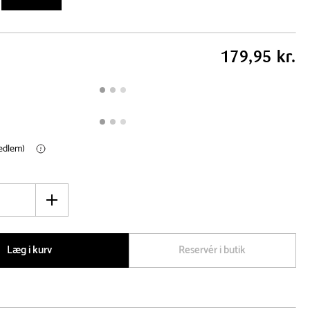
179,95 kr.
medlem)
Øg
antal
Læg i kurv
Reservér i butik