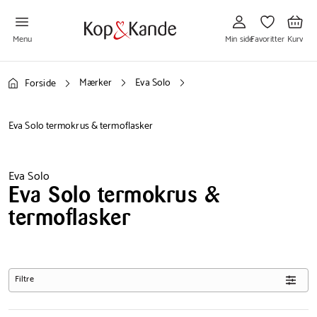
Gå
Gå
Gå
til
til
til
Min
Favoritter
Kurv
side
Menu
Min side
Favoritter
Kurv
Mærker
Eva Solo
Forside
Eva Solo termokrus & termoflasker
Eva Solo
Eva Solo termokrus &
termoflasker
Filtre