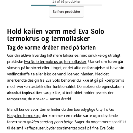
Go
termokop
24 af 68 produkter
termokop
lyserød
Se flere produkter
recycled
0,35
night
liter
sky
Hold kaffen varm med Eva Solo
0,35
termokrus og termoflasker
liter
Tag de varme dråber med på farten
Gør din aktive hverdag lidt mere luksuriøs med smukke og utroligt
praktiske
Eva Solo termokrus og termoflasker
. Uanset om turen går i
skoven, på kontoret eller i toget, er det altid en fornøjelse at have sin
yndlingskaffe, te eller iskolde vand lige ved hånden. Med det
anerkendte design fra
Eva Solo
behøver du ikke at gå på kompromis
med hverken æstetik eller funktionalitet. De isolerende egenskaber i
absolut topkvalitet
sørger for, at indholdet holder præcis den
temperatur, du ønsker – uanset årstid.
Blandt kundefavoritterne finder du den bæredygtige
City To Go
Recycled termokop
, der kommer i en række sarte og indbydende
farver som
golden sand
og
pearl beige
. Søger du noget mere specifikt
til de små kaffepauser, byder sortimentet også på fine
Eva Solo