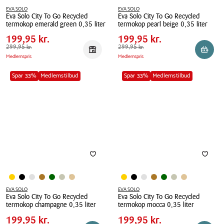
EVA SOLO
EVA SOLO
Eva Solo City To Go Recycled
Eva Solo City To Go Recycled
Pris
Pris
Pris
199,95 kr.
Pris
199,95 kr.
termokop emerald green 0,35 liter
termokop pearl beige 0,35 liter
tabel
tabel
Spar
100,00 kr.
Spar
100,00 kr.
Eva
199,95 kr.
Eva
199,95 kr.
Solo
Førpris
299,95 kr.
299,95 kr.
Solo
Førpris
299,95 kr.
299,95 kr.
Reservér i butik
Reserv
Medlemspris
Medlemspris
City
City
To
To
Spar 33%
Medlemstilbud
Spar 33%
Medlemstilbud
Go
Go
Recycled
Recycled
termokop
termokop
emerald
pearl
green
beige
0,35
0,35
liter
liter
EVA SOLO
EVA SOLO
Eva Solo City To Go Recycled
Eva Solo City To Go Recycled
Pris
Pris
Pris
199,95 kr.
Pris
199,95 kr.
termokop champagne 0,35 liter
termokop mocca 0,35 liter
tabel
tabel
Spar
100,00 kr.
Spar
100,00 kr.
Eva
199,95 kr.
Eva
199,95 kr.