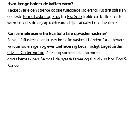
Hvor længe holder de kaffen varm?
Takket være den stærke dobbeltvæggede isolering i rustfrit stål kan
de fleste
termoflasker og krus
fra
Eva Solo
holde din kaffe eller te
varm i op til 6 timer, og koldt vand dejligt afkølet i op til 12 timer.
Kan termokrusene fra Eva Solo tåle opvaskemaskine?
Selve stålflasken eller kruset bør ofte vaskes i hånden for at bevare
vakuumisoleringen og eventuel lakering bedst muligt. Låget på din
City To Go termokop
tåler dog som regel at komme i
opvaskemaskinen. Se også de nyeste farver og tilbud
kun hos Kop &
Kande
.