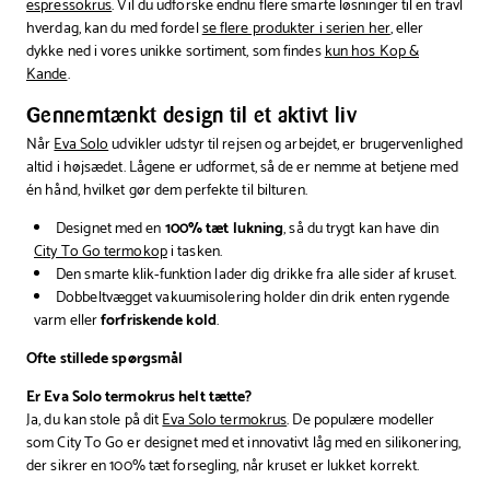
espressokrus
. Vil du udforske endnu flere smarte løsninger til en travl
hverdag, kan du med fordel
se flere produkter i serien her
, eller
dykke ned i vores unikke sortiment, som findes
kun hos Kop &
Kande
.
Gennemtænkt design til et aktivt liv
Når
Eva Solo
udvikler udstyr til rejsen og arbejdet, er brugervenlighed
altid i højsædet. Lågene er udformet, så de er nemme at betjene med
én hånd, hvilket gør dem perfekte til bilturen.
Designet med en
100% tæt lukning
, så du trygt kan have din
City To Go termokop
i tasken.
Den smarte klik-funktion lader dig drikke fra alle sider af kruset.
Dobbeltvægget vakuumisolering holder din drik enten rygende
varm eller
forfriskende kold
.
Ofte stillede spørgsmål
Er Eva Solo termokrus helt tætte?
Ja, du kan stole på dit
Eva Solo termokrus
. De populære modeller
som City To Go er designet med et innovativt låg med en silikonering,
der sikrer en 100% tæt forsegling, når kruset er lukket korrekt.