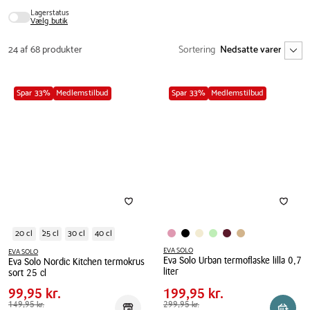
Lagerstatus
Vælg butik
24 af 68 produkter
Sortering
Spar 33%
Medlemstilbud
Spar 33%
Medlemstilbud
20 cl
25 cl
30 cl
40 cl
EVA SOLO
EVA SOLO
Eva Solo Urban termoflaske lilla 0,7
Eva Solo Nordic Kitchen termokrus
Pris
Pris
Pris
99,95 kr.
Pris
199,95 kr.
liter
sort 25 cl
tabel
tabel
Spar
50,00 kr.
Spar
100,00 kr.
Eva
Eva
99,95 kr.
199,95 kr.
Solo
Solo
Førpris
149,95 kr.
149,95 kr.
Førpris
299,95 kr.
299,95 kr.