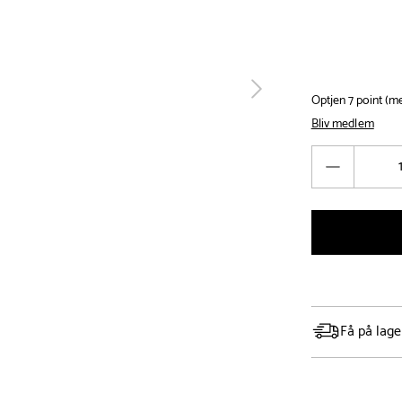
tilbage
Optjen 7 point (
Bliv medlem
Antal
Reducér
antal
Få på lage