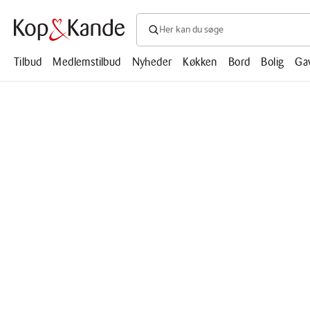
Søg efter produkter, artikler, opskrifte
Søg
efter
produkter,
Tilbud
Medlemstilbud
Nyheder
Køkken
Bord
Bolig
Ga
artikler,
opskrifter,
mm.
Afspil