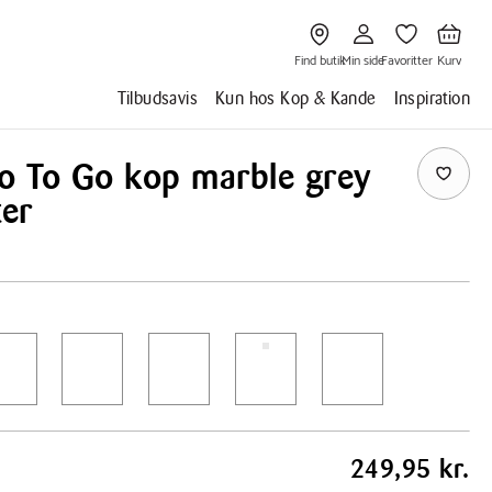
Gå
Gå
Gå
Gå
til
til
til
til
Find
Min
Favoritter
Kurv
butik
side
Find butik
Min side
Favoritter
Kurv
Tilbudsavis
Kun hos Kop & Kande
Inspiration
lo To Go kop marble grey
ter
249,95 kr.