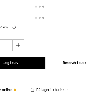
medlem)
Øg
antal
Læg i kurv
Reservér i butik
r online
På lager i 3 butikker