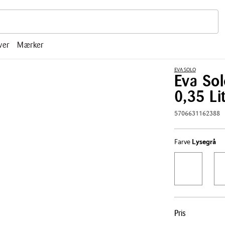
r, mm.
ver
Mærker
EVA SOLO
Eva So
0,35 Li
5706631162388
Farve
Lysegrå
Pris
Pris
tabel