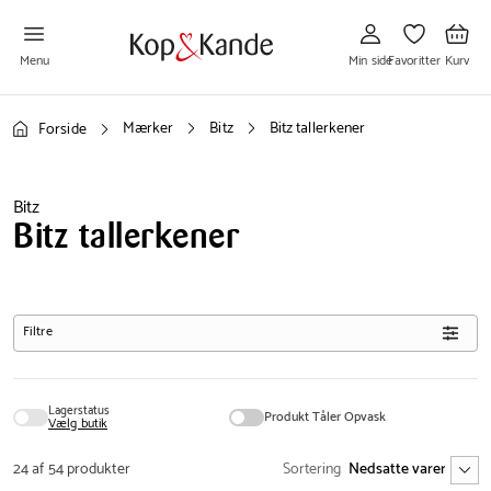
Gå
Gå
Gå
til
til
til
Min
Favoritter
Kurv
side
Menu
Min side
Favoritter
Kurv
Mærker
Bitz
Bitz tallerkener
Forside
Bitz
Bitz tallerkener
Filtre
Lagerstatus
Produkt Tåler Opvask
Vælg butik
24 af 54 produkter
Sortering