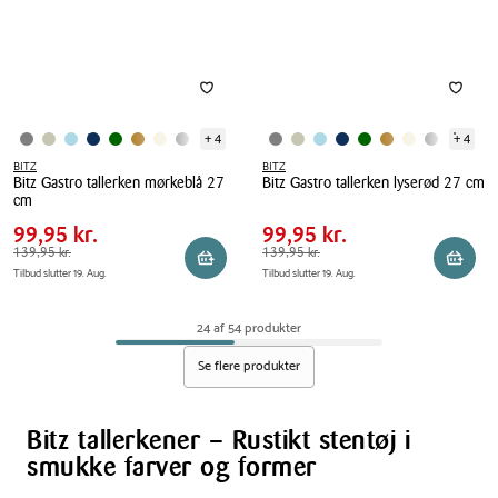
+ 4
+ 4
BITZ
BITZ
Bitz Gastro tallerken mørkeblå 27
Bitz Gastro tallerken lyserød 27 cm
Pris
Pris
Pris
99,95 kr.
Pris
99,95 kr.
cm
tabel
tabel
Bitz
Spar
40,00 kr.
Spar
40,00 kr.
Bitz
99,95 kr.
99,95 kr.
Gastro
Gastro
Førpris
139,95 kr.
139,95 kr.
Førpris
139,95 kr.
139,95 kr.
tallerken
Reservér i butik
Reserv
Tilbud slutter 19. Aug.
Tilbud slutter 19. Aug.
tallerken
lyserød
mørkeblå
27
27
24 af 54 produkter
cm
cm
Se flere produkter
Bitz tallerkener – Rustikt stentøj i
smukke farver og former