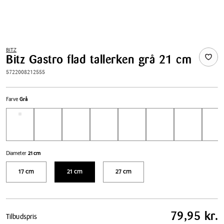
BITZ
Bitz Gastro flad tallerken grå 21 cm
5722008212555
Farve
Grå
Diameter
21 cm
17 cm
21 cm
27 cm
Pris
79,95 kr.
Tilbudspris
tabel