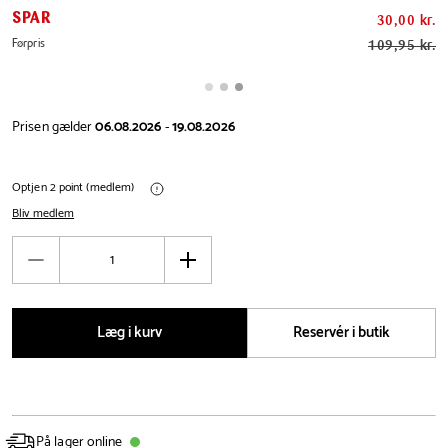
SPAR
30,00 kr.
Førpris
109,95 kr.
Prisen gælder
06.08.2026
-
19.08.2026
Optjen 2 point (medlem)
Bliv medlem
Antal
Reducér
Øg
antal
antal
Læg i kurv
Reservér i butik
På lager online