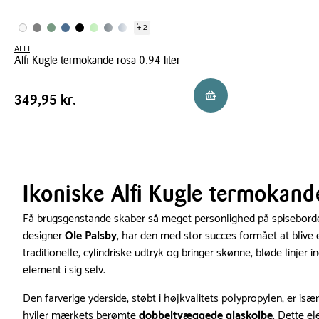
+ 2
ALFI
Alfi Kugle termokande rosa 0.94 liter
Alfi
Pris
Pris
349,95 kr.
Reservér i butik
349,95 kr.
Kugle
tabel
termokande
rosa
0.94
liter
Ikoniske Alfi Kugle termokande
Få brugsgenstande skaber så meget personlighed på spisebor
designer
Ole Palsby
, har den med stor succes formået at bliv
traditionelle, cylindriske udtryk og bringer skønne, bløde linjer 
element i sig selv.
Den farverige yderside, støbt i højkvalitets polypropylen, er is
hviler mærkets berømte
dobbeltvæggede glaskolbe
. Dette e