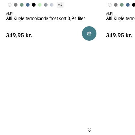
+ 2
ALFI
ALFI
Alfi Kugle termokande frost sort 0,94 liter
Alfi Kugle term
Alfi
Alfi
Pris
Pris
Pris
349,95 kr.
Pris
349,95 kr
Reservér i butik
349,95 kr.
349,95 kr.
Kugle
Kugle
tabel
tabel
termokande
termokande
frost
frost
sort
grå
0,94
0,94
liter
liter