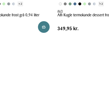
+ 2
+ 2
ALFI
okande frost grå 0,94 liter
Alfi Kugle termokande dessert fros
Alfi
Pris
.
Pris
349,95 kr.
Reservér i butik
349,95 kr.
Kugle
tabel
termokande
dessert
frost
0,94
liter