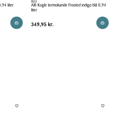
ALFI
,94 liter
Alfi Kugle termokande Frosted indigo blå 0,94
liter
Alfi
Pris
Pris
349,95 kr.
Reservér i butik
Reservér 
349,95 kr.
Kugle
tabel
termokande
Frosted
indigo
blå
0,94
liter