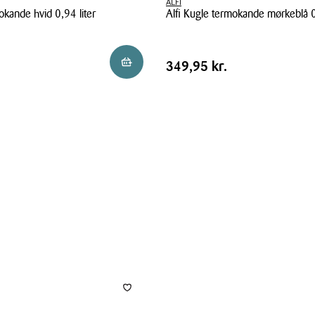
ALFI
okande hvid 0,94 liter
Alfi Kugle termokande mørkeblå 0
Alfi
Kugle
Pris
.
Pris
349,95 kr.
Reservér i butik
349,95 kr.
termokande
tabel
mørkeblå
0,94
liter