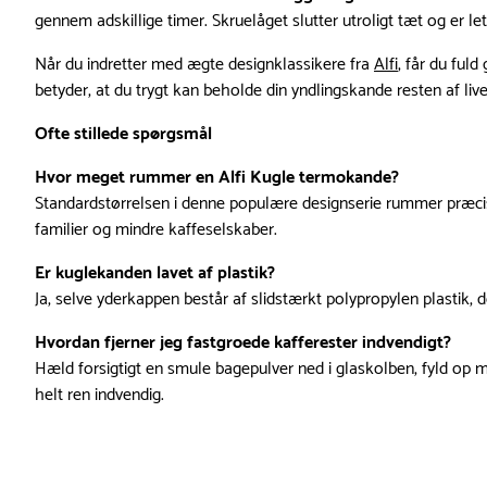
gennem adskillige timer. Skruelåget slutter utroligt tæt og er 
Når du indretter med ægte designklassikere fra
Alfi
, får du ful
betyder, at du trygt kan beholde din yndlingskande resten af li
Ofte stillede spørgsmål
Hvor meget rummer en Alfi Kugle termokande?
Standardstørrelsen i denne populære designserie rummer præcis 0,
familier og mindre kaffeselskaber.
Er kuglekanden lavet af plastik?
Ja, selve yderkappen består af slidstærkt polypropylen plastik, d
Hvordan fjerner jeg fastgroede kafferester indvendigt?
Hæld forsigtigt en smule bagepulver ned i glaskolben, fyld op m
helt ren indvendig.