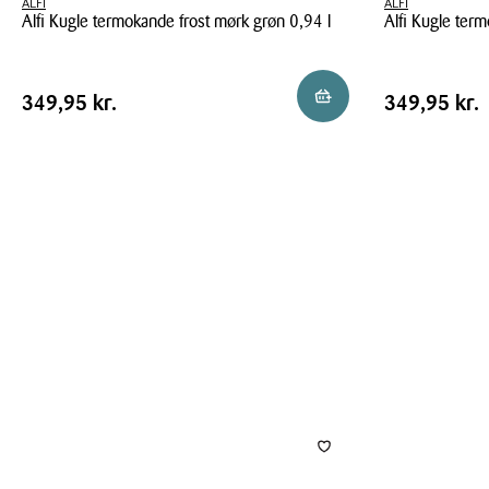
ALFI
ALFI
Alfi Kugle termokande frost mørk grøn 0,94 l
Alfi Kugle term
Alfi
Alfi
Kugle
Kugle
Pris
Pris
Pris
349,95 kr.
Pris
349,95 kr
Reservér i butik
349,95 kr.
349,95 kr.
termokande
termokande
tabel
tabel
frost
hvid
mørk
0,94
grøn
liter
0,94
l