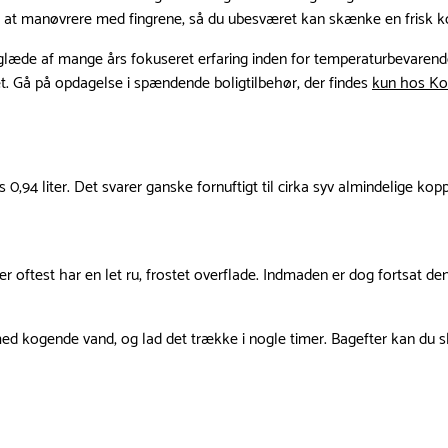
let at manøvrere med fingrene, så du ubesværet kan skænke en frisk k
d glæde af mange års fokuseret erfaring inden for temperaturbevarend
vet. Gå på opdagelse i spændende boligtilbehør, der findes
kun hos K
94 liter. Det svarer ganske fornuftigt til cirka syv almindelige koppe
er oftest har en let ru, frostet overflade. Indmaden er dog fortsat de
ed kogende vand, og lad det trække i nogle timer. Bagefter kan du sk