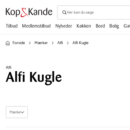
Søg efter produkter, artikler, opskrifte
Søg
efter
produkter,
Tilbud
Medlemstilbud
Nyheder
Køkken
Bord
Bolig
Ga
artikler,
opskrifter,
mm.
Forside
Mærker
Alfi
Alfi Kugle
Alfi
Alfi Kugle
Mærke