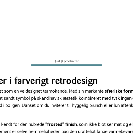
9 af 9 produkter
r i farverigt retrodesign
det som en veldesignet termokande. Med sin markante
sfæriske for
e et sandt symbol på skandinavisk æstetik kombineret med tysk inge
ind i boligen. Uanset om du inviterer til hyggelig brunch eller lun afte
ær kendt for den nubrede
"frosted" finish
, som ikke blot ser mat og el
lement er selve hemmeligheden bag den ufatteligt lange varmebevarel