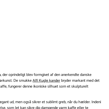
m
, der oprindeligt blev formgivet af den anerkendte danske
niørkunst. De smukke
Alfi Kugle kander
bryder markant med det
nkaffe, fungerer denne ikoniske silhuet som et skulpturelt
egant ud, men også sikrer et sublimt greb, når du hælder. Indeni
se, som let kan sikre dig dampende varm kaffe eller te