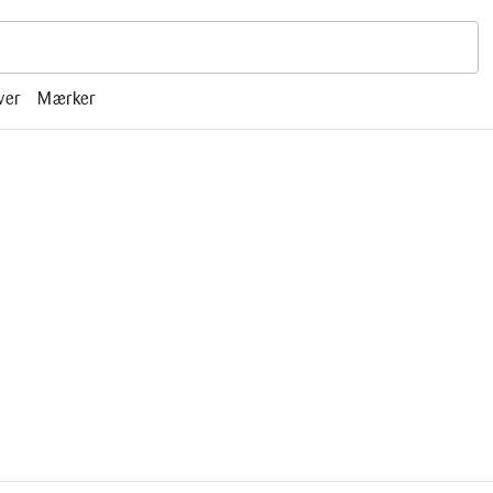
r, mm.
ver
Mærker