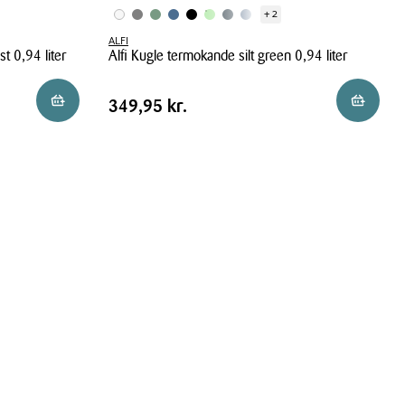
+ 2
ALFI
t 0,94 liter
Alfi Kugle termokande silt green 0,94 liter
Alfi
Pris
Pris
349,95 kr.
Reservér i butik
Reservér 
349,95 kr.
Kugle
tabel
termokande
silt
green
0,94
liter