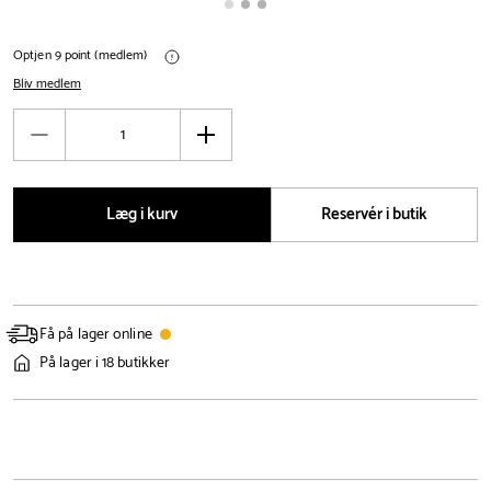
Optjen 9 point (medlem)
Bliv medlem
Antal
Reducér
Øg
antal
antal
Læg i kurv
Reservér i butik
Få på lager online
På lager i 18 butikker