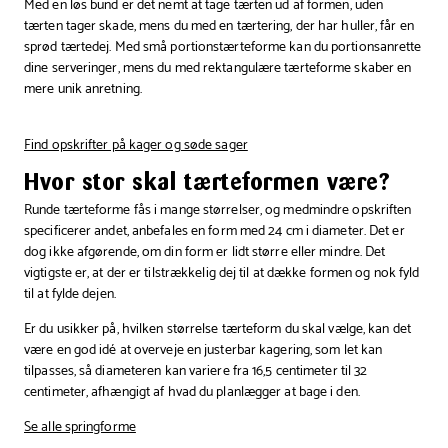
Med en løs bund er det nemt at tage tærten ud af formen, uden
tærten tager skade, mens du med en tærtering, der har huller, får en
sprød tærtedej. Med små portionstærteforme kan du portionsanrette
dine serveringer, mens du med rektangulære tærteforme skaber en
mere unik anretning.
Find opskrifter på kager og søde sager
Hvor stor skal tærteformen være?
Runde tærteforme fås i mange størrelser, og medmindre opskriften
specificerer andet, anbefales en form med 24 cm i diameter. Det er
dog ikke afgørende, om din form er lidt større eller mindre. Det
vigtigste er, at der er tilstrækkelig dej til at dække formen og nok fyld
til at fylde dejen.
Er du usikker på, hvilken størrelse tærteform du skal vælge, kan det
være en god idé at overveje en justerbar kagering, som let kan
tilpasses, så diameteren kan variere fra 16,5 centimeter til 32
centimeter, afhængigt af hvad du planlægger at bage i den.
Se alle springforme