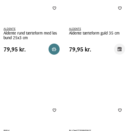
ALDENTE
ALDENTE
Aldente rund tærteform med løs
Aldente tærteform guld 35 cm
bund 25x3 cm
Aldente
Aldente
tærteform
Pris
Pris
Pris
79,95 kr.
Pris
79,95 kr.
79,95 kr.
79,95 kr.
Reservér i butik
Reserv
rund
guld
tabel
tabel
tærteform
35
med
cm
løs
bund
25x3
cm