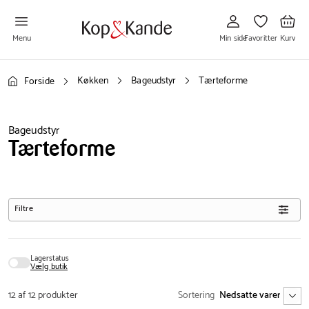
Gå
Gå
Gå
til
til
til
Min
Favoritter
Kurv
side
Menu
Min side
Favoritter
Kurv
Køkken
Bageudstyr
Tærteforme
Forside
Bageudstyr
Tærteforme
Filtre
Lagerstatus
Vælg butik
12 af 12 produkter
Sortering