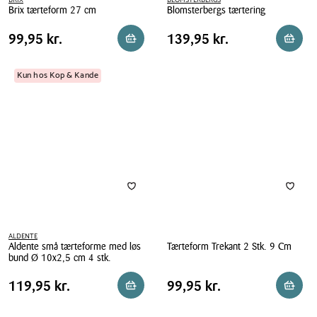
BRIX
BLOMSTERBERGS
Brix tærteform 27 cm
Blomsterbergs tærtering
Brix
Blomsterbergs
Pris
Pris
Pris
99,95 kr.
Pris
139,95 kr.
99,95 kr.
139,95 kr.
Reservér i butik
Reserv
tærteform
tærtering
tabel
tabel
27
cm
Kun hos Kop & Kande
ALDENTE
Aldente små tærteforme med løs
Tærteform Trekant 2 Stk. 9 Cm
bund Ø 10x2,5 cm 4 stk.
Tærteform
Aldente
Trekant
Pris
Pris
Pris
119,95 kr.
Pris
99,95 kr.
119,95 kr.
99,95 kr.
Reservér i butik
Reserv
små
2
tabel
tabel
tærteforme
Stk.