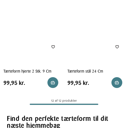
med
9
løs
Cm
bund
Ø
10x2,5
cm
4
stk.
Tærteform hjerte 2 Stk. 9 Cm
Tærteform stål 24 Cm
Tærteform
Tærteform
Pris
Pris
Pris
99,95 kr.
Pris
99,95 kr.
99,95 kr.
99,95 kr.
Reservér i butik
Reserv
hjerte
stål
tabel
tabel
2
24
Stk.
Cm
12 af 12 produkter
9
Cm
Find den perfekte tærteform til dit
næste hjemmebag