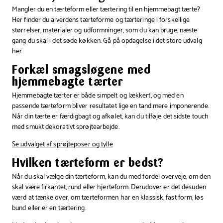
Mangler du en tærteform eller tærtering til en hjemmebagt tærte?
Her finder du alverdens tærteforme og tærteringe i forskellige
størrelser, materialer og udformninger, som du kan bruge, næste
gang du skal i det søde køkken. Gå på opdagelse i det store udvalg
her.
Forkæl smagsløgene med
hjemmebagte tærter
Hjemmebagte tærter er både simpelt og lækkert, og med en
passende tærteform bliver resultatet lige en tand mere imponerende.
Når din tærte er færdigbagt og afkølet, kan du tilføje det sidste touch
med smukt dekorativt sprøjtearbejde.
Se udvalget af sprøjteposer og tylle
Hvilken tærteform er bedst?
Når du skal vælge din tærteform, kan du med fordel overveje, om den
skal være firkantet, rund eller hjerteform. Derudover er det desuden
værd at tænke over, om tærteformen har en klassisk, fast form, løs
bund eller er en tærtering.