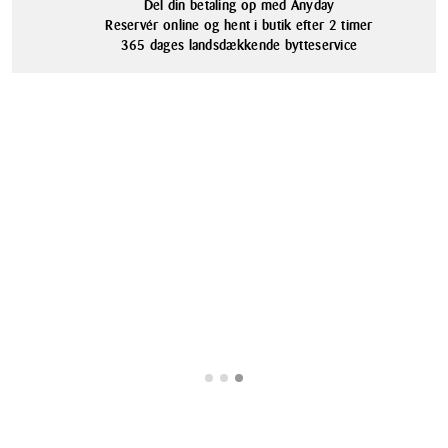
Håndopvask anbefales
Del din betaling op med Anyday
Mål: 35 x 11 x 2,5 cm
Reservér online og hent i butik efter 2 timer
365 dages landsdækkende bytteservice