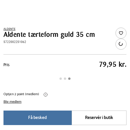
ALDENTE
Aldente tærteform guld 35 cm
5722002251062
Pris
79,95 kr.
Pris
tabel
Optjen 2 point (medlem)
Bliv medlem
Få besked
Reservér i butik