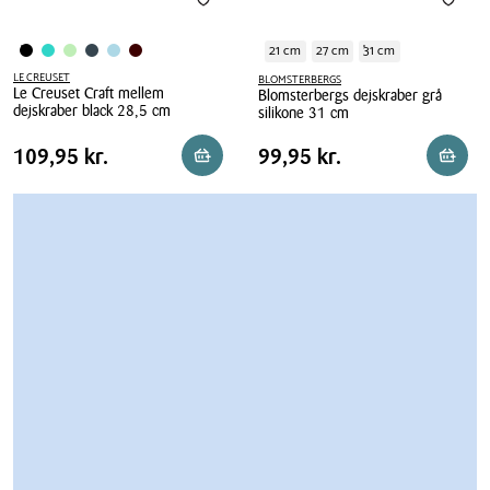
21 cm
27 cm
31 cm
LE CREUSET
BLOMSTERBERGS
Le Creuset Craft mellem
Blomsterbergs dejskraber grå
dejskraber black 28,5 cm
silikone 31 cm
Le
Blomsterbergs
Pris
Pris
Pris
109,95 kr.
Pris
99,95 kr.
109,95 kr.
99,95 kr.
Reservér i butik
Reserv
Creuset
dejskraber
tabel
tabel
Craft
grå
mellem
silikone
dejskraber
31
black
cm
28,5
cm