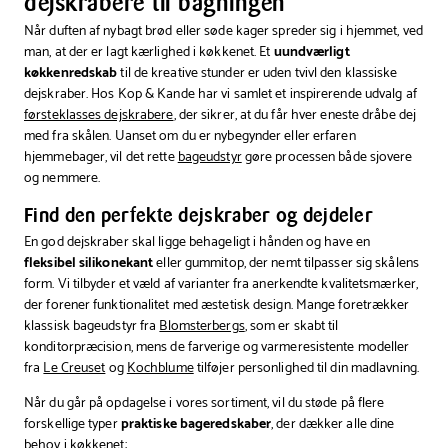
dejskrabere til bagningen
Når duften af nybagt brød eller søde kager spreder sig i hjemmet, ved
man, at der er lagt kærlighed i køkkenet. Et
uundværligt
køkkenredskab
til de kreative stunder er uden tvivl den klassiske
dejskraber. Hos Kop & Kande har vi samlet et inspirerende udvalg af
førsteklasses dejskrabere
, der sikrer, at du får hver eneste dråbe dej
med fra skålen. Uanset om du er nybegynder eller erfaren
hjemmebager, vil det rette
bageudstyr
gøre processen både sjovere
og nemmere.
Find den perfekte dejskraber og dejdeler
En god dejskraber skal ligge behageligt i hånden og have en
fleksibel silikonekant
eller gummitop, der nemt tilpasser sig skålens
form. Vi tilbyder et væld af varianter fra anerkendte kvalitetsmærker,
der forener funktionalitet med æstetisk design. Mange foretrækker
klassisk bageudstyr fra
Blomsterbergs
, som er skabt til
konditorpræcision, mens de farverige og varmeresistente modeller
fra
Le Creuset
og
Kochblume
tilføjer personlighed til din madlavning.
Når du går på opdagelse i vores sortiment, vil du støde på flere
forskellige typer
praktiske bageredskaber
, der dækker alle dine
behov i køkkenet: