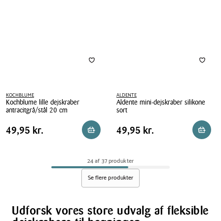
KOCHBLUME
ALDENTE
Kochblume lille dejskraber
Aldente mini-dejskraber silikone
antracitgrå/stål 20 cm
sort
Kochblume
Aldente
Pris
Pris
Pris
49,95 kr.
Pris
49,95 kr.
49,95 kr.
49,95 kr.
Reservér i butik
Reserv
lille
mini-
tabel
tabel
dejskraber
dejskraber
antracitgrå/stål
silikone
24 af 37 produkter
20
sort
cm
Se flere produkter
Udforsk vores store udvalg af fleksible