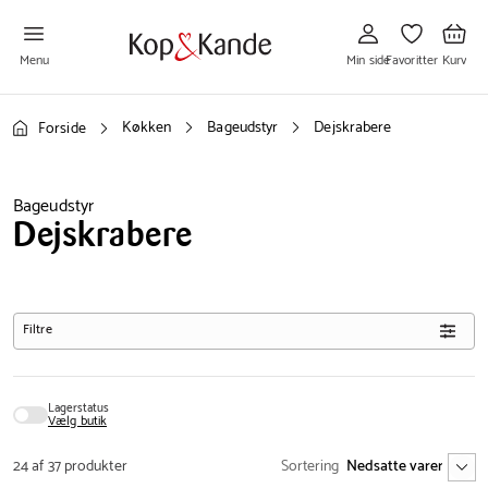
Gå
Gå
Gå
til
til
til
Min
Favoritter
Kurv
side
Menu
Min side
Favoritter
Kurv
Køkken
Bageudstyr
Dejskrabere
Forside
Bageudstyr
Dejskrabere
Filtre
Lagerstatus
Vælg butik
24 af 37 produkter
Sortering