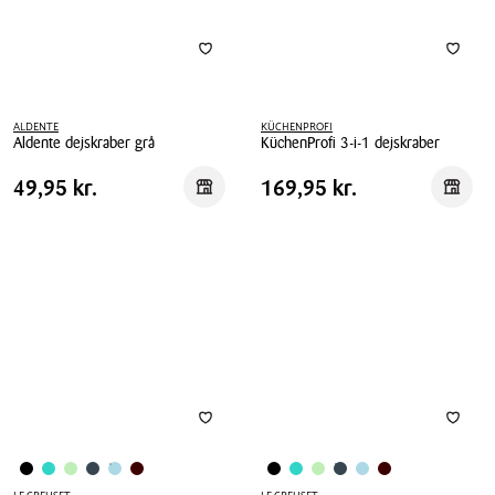
ALDENTE
KÜCHENPROFI
Aldente dejskraber grå
KüchenProfi 3-i-1 dejskraber
Aldente
KüchenProfi
Pris
Pris
Pris
49,95 kr.
Pris
169,95 kr.
49,95 kr.
169,95 kr.
Reservér i butik
Reserv
dejskraber
3-
tabel
tabel
grå
i-
1
dejskraber