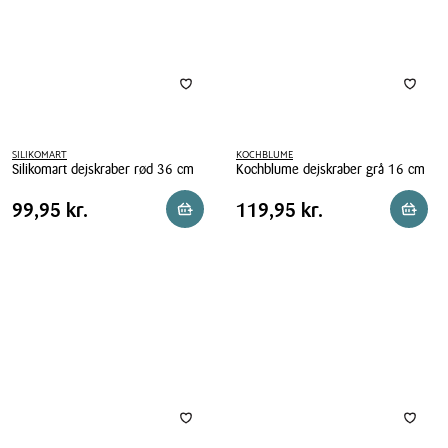
SILIKOMART
KOCHBLUME
Silikomart dejskraber rød 36 cm
Kochblume dejskraber grå 16 cm
Silikomart
Kochblume
Pris
Pris
Pris
99,95 kr.
Pris
119,95 kr.
99,95 kr.
119,95 kr.
Reservér i butik
Reserv
dejskraber
dejskraber
tabel
tabel
rød
grå
36
16
cm
cm