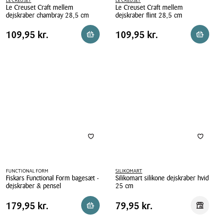
LE CREUSET
LE CREUSET
Le Creuset Craft mellem
Le Creuset Craft mellem
dejskraber chambray 28,5 cm
dejskraber flint 28,5 cm
Le
Le
Pris
Pris
Pris
109,95 kr.
Pris
109,95 kr.
109,95 kr.
109,95 kr.
Læg i kurv
Reserv
Creuset
Creuset
tabel
tabel
Craft
Craft
mellem
mellem
dejskraber
dejskraber
chambray
flint
28,5
28,5
cm
cm
FUNCTIONAL FORM
SILIKOMART
Fiskars Functional Form bagesæt -
Silikomart silikone dejskraber hvid
dejskraber & pensel
25 cm
Fiskars
Silikomart
Pris
Pris
Pris
179,95 kr.
Pris
79,95 kr.
179,95 kr.
79,95 kr.
Reservér i butik
Reserv
Functional
silikone
tabel
tabel