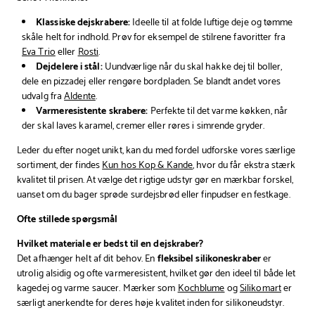
Klassiske dejskrabere:
Ideelle til at folde luftige deje og tømme
skåle helt for indhold. Prøv for eksempel de stilrene favoritter fra
Eva Trio
eller
Rosti
.
Dejdelere i stål:
Uundværlige når du skal hakke dej til boller,
dele en pizzadej eller rengøre bordpladen. Se blandt andet vores
udvalg fra
Aldente
.
Varmeresistente skrabere:
Perfekte til det varme køkken, når
der skal laves karamel, cremer eller røres i simrende gryder.
Leder du efter noget unikt, kan du med fordel udforske vores særlige
sortiment, der findes
Kun hos Kop & Kande
, hvor du får ekstra stærk
kvalitet til prisen. At vælge det rigtige udstyr gør en mærkbar forskel,
uanset om du bager sprøde surdejsbrød eller finpudser en festkage.
Ofte stillede spørgsmål
Hvilket materiale er bedst til en dejskraber?
Det afhænger helt af dit behov. En
fleksibel silikoneskraber
er
utrolig alsidig og ofte varmeresistent, hvilket gør den ideel til både let
kagedej og varme saucer. Mærker som
Kochblume
og
Silikomart
er
særligt anerkendte for deres høje kvalitet inden for silikoneudstyr.