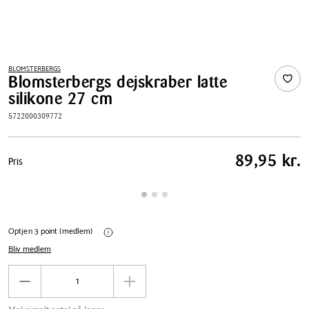
BLOMSTERBERGS
Blomsterbergs dejskraber latte
silikone 27 cm
5722000309772
Pris
89,95 kr.
Pris
tabel
Optjen 3 point (medlem)
Bliv medlem
Antal
Reducér
Øg
antal
antal