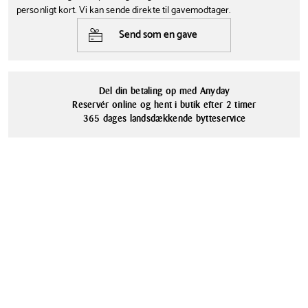
Latte
smarte dejskraber, der naturligvis kan gå i opvaskemaskinen. Tåler
personligt kort. Vi kan sende direkte til gavemodtager.
varme op til 220°C og ned til -20°C.
Tåler opvaskemaskine
Materialer
Send som en gave
Nej
Silikone
Del din betaling op med Anyday
Reservér online og hent i butik efter 2 timer
365 dages landsdækkende bytteservice