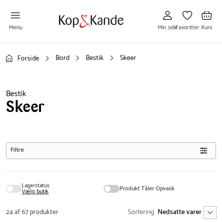
Gå
Gå
Gå
til
til
til
Min
Favoritter
Kurv
side
Menu
Min side
Favoritter
Kurv
Bord
Bestik
Skeer
Forside
Bestik
Skeer
Filtre
Lagerstatus
Produkt Tåler Opvask
Vælg butik
24 af 67 produkter
Sortering