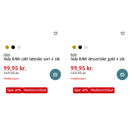
cm
AIDA
RAW
Pris
Pris
Pris
99,95 kr.
Pris
99,95 kr.
Aida RAW café latteske sort 4 stk.
Aida RAW dessertske guld 4 stk
tabel
tabel
Spar
70,00 kr.
Spar
70,00 kr.
Aida
99,95 kr.
Aida
99,95 kr.
RAW
Førpris
169,95 kr.
169,95 kr.
RAW
Førpris
169,95 kr.
169,95 kr.
Reservér i butik
Reserv
Medlemspris
Medlemspris
café
dessertske
latteske
guld
Spar 41%
Medlemstilbud
Spar 41%
Medlemstilbud
sort
4
4
stk
stk.