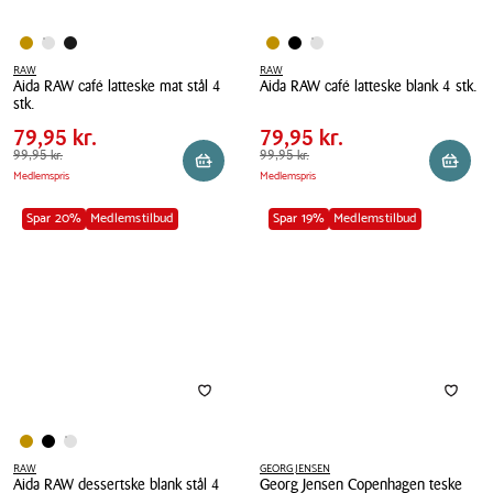
RAW
RAW
Aida RAW café latteske mat stål 4
Aida RAW café latteske blank 4 stk.
Pris
Pris
Pris
79,95 kr.
Pris
79,95 kr.
stk.
tabel
tabel
Aida
Spar
20,00 kr.
Spar
20,00 kr.
Aida
79,95 kr.
79,95 kr.
RAW
RAW
Førpris
99,95 kr.
99,95 kr.
Førpris
99,95 kr.
99,95 kr.
café
Reservér i butik
Reserv
Medlemspris
Medlemspris
café
latteske
latteske
blank
Spar 20%
Medlemstilbud
Spar 19%
Medlemstilbud
mat
4
stål
stk.
4
stk.
RAW
GEORG JENSEN
Aida RAW dessertske blank stål 4
Georg Jensen Copenhagen teske
Pris
Pris