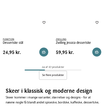
FUNKTION
ZWILLING
Dessertske stål
Zwilling Jessica dessertske
Dessertske
Zwilling
Pris
Pris
Pris
24,95 kr.
Pris
59,95 kr.
24,95 kr.
59,95 kr.
Reservér i butik
Reserv
stål
Jessica
tabel
tabel
dessertske
24 af 67 produkter
Se flere produkter
Skeer i klassisk og moderne design
Skeer kommer i mange varianter, størrelser og designs - for at
nævne nogle få blandt andet spiseske, bordske, kaffeske, dessertske,