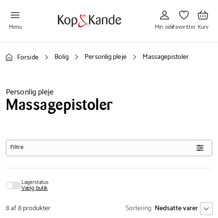
Gå
Gå
Gå
til
til
til
Min
Favoritter
Kurv
side
Menu
Min side
Favoritter
Kurv
Bolig
Personlig pleje
Massagepistoler
Forside
Personlig pleje
Massagepistoler
Filtre
Lagerstatus
Vælg butik
8 af 8 produkter
Sortering