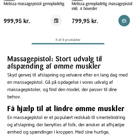
Melissa massagepistol genopladelig
Melissa genopladelig massagepistol
inkl. 4 hoveder
Melissa
Melissa
massagepistol
Pris
Pris
Pris
999,95 kr.
Pris
799,95 kr.
999,95 kr.
799,95 kr.
Reservér i butik
Reserv
genopladelig
genopladelig
tabel
tabel
massagepistol
inkl.
8 af 8 produkter
4
hoveder
Massagepistol: Stort udvalg til
afspænding af ømme muskler
Skyd genvej til afslapning og velvære efter en lang dag med
en massagepistol. Gå på opdagelse i vores udvalg af
massagepistoler, og find den model, der passer til dine
behov.
Få hjælp til at lindre ømme muskler
En massagepistol er et populært redskab til smertelindring
og afslapning, der benyttes af folk, der ønsker at afhjælpe
ømhed og spændinger i kroppen. Med sine hurtige,