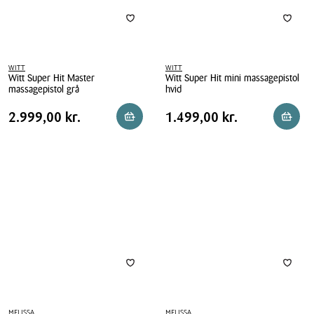
WITT
WITT
Witt Super Hit Master
Witt Super Hit mini massagepistol
massagepistol grå
hvid
Witt
Witt
Pris
Pris
Pris
2.999,00 kr.
Pris
1.499,00 kr.
2.999,00 kr.
1.499,00 kr.
Reservér i butik
Reserv
Super
Super
tabel
tabel
Hit
Hit
Master
mini
massagepistol
massagepistol
grå
hvid
MELISSA
MELISSA