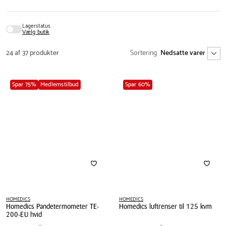
Lagerstatus
Vælg butik
24 af 37 produkter
Sortering
Spar 75%
Medlemstilbud
Spar 60%
HOMEDICS
HOMEDICS
Homedics Pandetermometer TE-
Homedics luftrenser til 125 kvm
Pris
Pris
Pris
149,95 kr.
Pris
1.199,00 kr.
200-EU hvid
tabel
tabel
Homedics
Spar
450,00 kr.
Spar
1.800,00 kr.