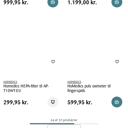
Pris
Pris
Pris
999,95 kr.
Pris
1.199,00 kr.
999,95 kr.
1.199,00 kr.
Reservér i butik
Reserv
kneading
Physio
tabel
tabel
massageapparat
Massagepistol
sort
PGM-
200
HOMEDICS
HOMEDICS
Homedics HEPA-filter til AP-
HoMedics puls oximeter til
T10WT-EU
fingerspids
Homedics
HoMedics
Pris
Pris
Pris
299,95 kr.
Pris
599,95 kr.
299,95 kr.
599,95 kr.
Få besked
Læg i 
HEPA-
puls
tabel
tabel
filter
oximeter
til
til
24 af 37 produkter
AP-
fingerspids