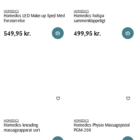
HOMEDICS
HOMEDICS
Homedics LED Make-up Spejl Med
Homedics fodspa
Forstørrelse
sammenklappeligt
Homedics
Homedics
Pris
Pris
Pris
549,95 kr.
Pris
499,95 kr.
549,95 kr.
499,95 kr.
Reservér i butik
Reserv
LED
fodspa
tabel
tabel
Make-
sammenklappeligt
up
Spejl
Med
Forstørrelse
HOMEDICS
HOMEDICS
Homedics kneading
Homedics Physio Massagepistol
massageapparat sort
PGM-200
Homedics
Homedics