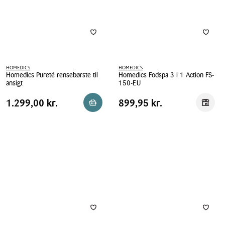
HOMEDICS
HOMEDICS
Homedics Pureté rensebørste til
Homedics Fodspa 3 i 1 Action FS-
ansigt
150-EU
Homedics
Homedics
Pris
Pris
Pris
1.299,00 kr.
Pris
899,95 kr.
1.299,00 kr.
899,95 kr.
Reservér i butik
Reserv
Pureté
Fodspa
tabel
tabel
rensebørste
3
til
i
ansigt
1
Action
FS-
150-
EU