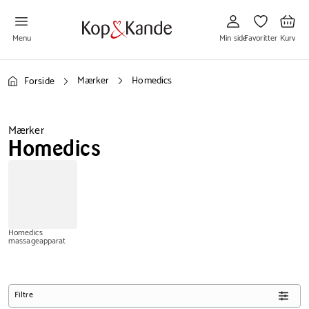
Gå
Gå
Gå
til
til
til
Min
Favoritter
Kurv
side
Menu
Min side
Favoritter
Kurv
Mærker
Homedics
Forside
Mærker
Homedics
Homedics
massageapparat
Filtre