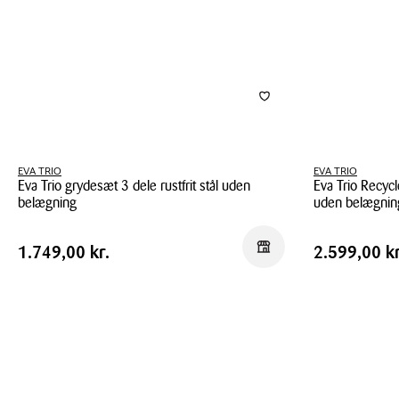
belægning
2,2
liter
EVA TRIO
EVA TRIO
Eva Trio grydesæt 3 dele rustfrit stål uden
Eva Trio Recycl
belægning
uden belægnin
Eva
Eva
Pris
Pris
Pris
1.749,00 kr.
Pris
2.599,00 
Reservér i butik
1.749,00 kr.
2.599,00 kr
Trio
Trio
tabel
tabel
grydesæt
Recycled
3
Rustfrit
dele
Stål
rustfrit
grydesæt
stål
4
uden
dele