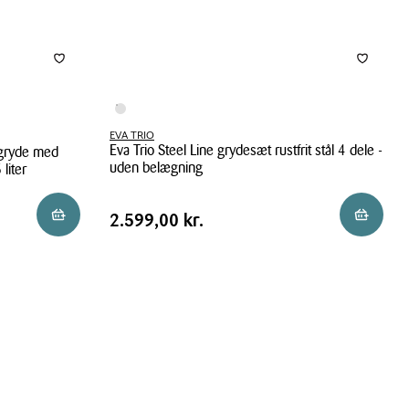
EVA TRIO
Eva Trio Steel Line grydesæt rustfrit stål 4 dele -
 gryde med
uden belægning
liter
Eva
Pris
Pris
2.599,00 kr.
Reservér i butik
Reservér 
2.599,00 kr.
Trio
tabel
Steel
Line
grydesæt
rustfrit
stål
4
dele
-