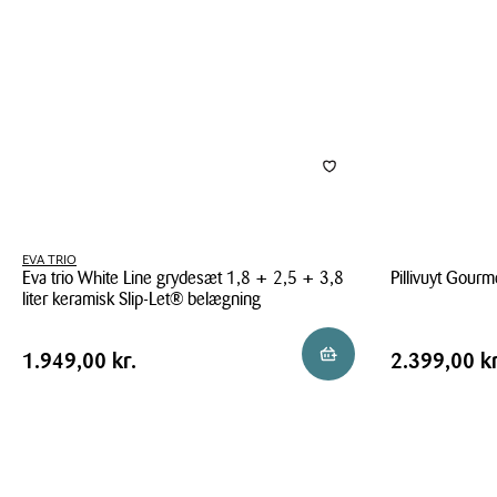
belægning
uden
belægning
EVA TRIO
Eva trio White Line grydesæt 1,8 + 2,5 + 3,8
Pillivuyt Gourm
liter keramisk Slip-Let® belægning
Pillivuyt
Eva
Gourmet
Pris
Pris
Pris
1.949,00 kr.
Pris
2.399,00 
Reservér i butik
1.949,00 kr.
2.399,00 kr
trio
Travo
tabel
tabel
White
grydesæt
Line
6
grydesæt
dele
1,8
sort