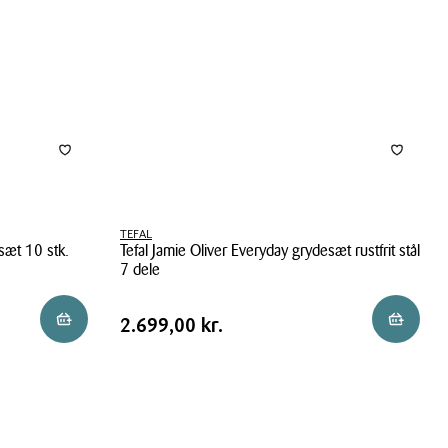
pandesæt
rustfrit
stål
TEFAL
sæt 10 stk.
Tefal Jamie Oliver Everyday grydesæt rustfrit stål
7 dele
Tefal
Pris
Pris
2.699,00 kr.
Reservér i butik
Reservér 
2.699,00 kr.
Jamie
tabel
Oliver
Everyday
grydesæt
rustfrit