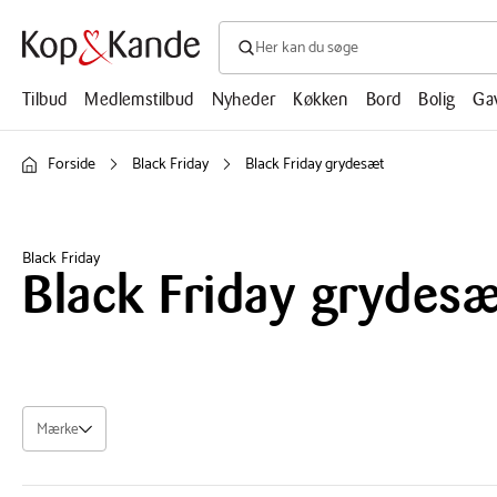
Søg efter produkter, artikler, opskrifte
Søg
efter
produkter,
Tilbud
Medlemstilbud
Nyheder
Køkken
Bord
Bolig
Ga
artikler,
opskrifter,
mm.
Forside
Black Friday
Black Friday grydesæt
Black Friday
Black Friday grydesæ
Mærke