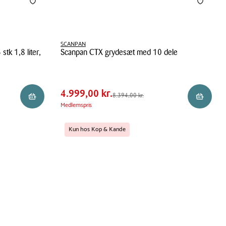
SCANPAN
stk 1,8 liter,
Scanpan CTX grydesæt med 10 dele
Pris
Pris
4.999,00 kr.
Scanpan
tabel
Spar
3.395,00 kr.
CTX
4.999,00 kr.
grydesæt
Førpris
8.394,00 kr.
8.394,00 kr.
Reservér i butik
Reservér 
med
Medlemspris
10
dele
Kun hos Kop & Kande