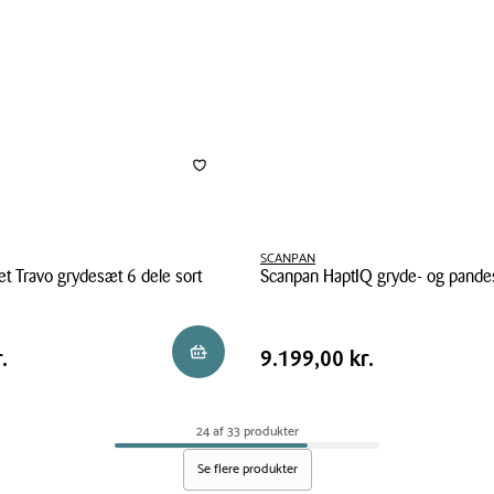
SCANPAN
et Travo grydesæt 6 dele sort
Scanpan HaptIQ gryde- og pande
Scanpan
HaptIQ
Pris
kr.
Pris
9.199,00 kr.
Reservér i butik
.
9.199,00 kr.
gryde-
tabel
og
pandesæt
24 af 33 produkter
10
Se flere produkter
stk.