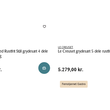
belægning
3,6
liter
LE CREUSET
ed Rustfrit Stål grydesæt 4 dele
Le Creuset grydesæt 5 dele rustfri
g
Le
Creuset
Pris
kr.
Pris
5.279,00 kr.
Reservér i butik
.
5.279,00 kr.
grydesæt
tabel
5
dele
Femstjernet Gastro
rustfrit
stål