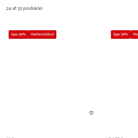
24 af 33 produkter
Spar 59%
Medlemstilbud
Spar 58%
Me