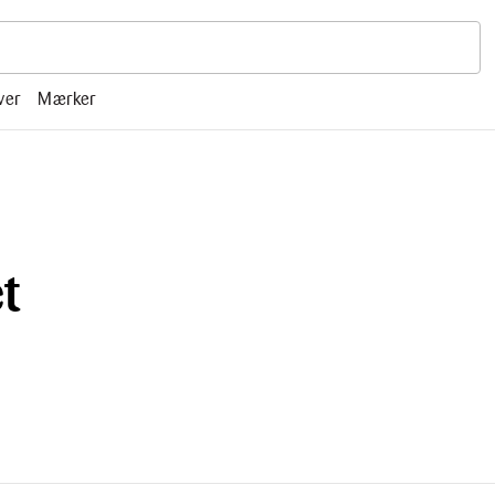
r, mm.
ver
Mærker
t