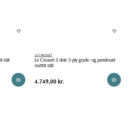
uden
belægning
LE CREUSET
t stål
Le Creuset 3 dele 3-ply gryde- og pandesæt
rustfrit stål
Le
Pris
Pris
4.749,00 kr.
Læg i kurv
Læg i ku
4.749,00 kr.
Creuset
tabel
3
dele
3-
ply
gryde-
og