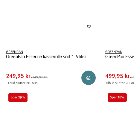
GREENPAN
GREENPAN
GreenPan Essence kasserolle sort 1.6 liter
GreenPan Essen
Pris
Pris
Pris
249,95 kr.
Pris
499,9
tabel
tabel
GreenPan
GreenPan
Spar
100,00 kr.
Spar
200,0
Essence
Essence
249,95 kr.
499,95 kr.
Førpris
349,95 kr.
Førpris
699,9
349,95 kr.
6
Læg i kurv
kasserolle
gryde
Tilbud slutter 20. Aug.
Tilbud slutter 20. A
sort
sort
1.6
4.9
Spar 29%
Spar 28%
liter
liter