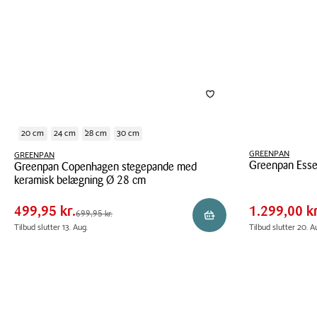
20 cm
24 cm
28 cm
30 cm
GREENPAN
GREENPAN
Greenpan Esse
Greenpan Copenhagen stegepande med
Pris
Pris
Pris
499,95 kr.
Pris
1.299
keramisk belægning Ø 28 cm
tabel
tabel
Greenpan
Spar
200,00 kr.
Spar
500,0
Greenpan
Essence
499,95 kr.
1.299,00 kr
Førpris
699,95 kr.
Førpris
1.799,
699,95 kr.
Reservér i butik
Copenhagen
grydesæt
Tilbud slutter 13. Aug.
Tilbud slutter 20. A
stegepande
sort
med
9
keramisk
dele
belægning
Ø