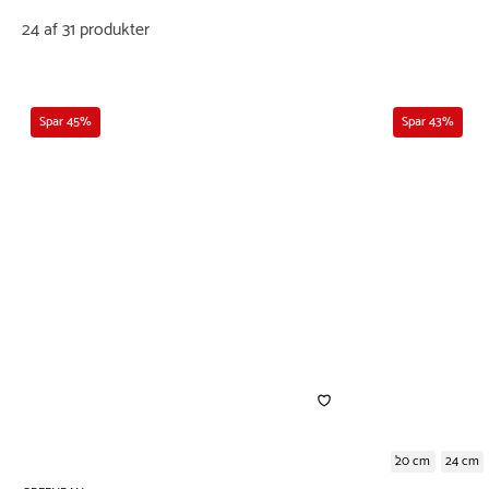
24 af 31 produkter
Spar 45%
Spar 43%
20 cm
24 cm