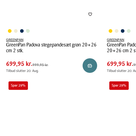
GREENPAN
GREENPAN
GreenPan Padova stegepandesæt grøn 20+26
GreenPan Pado
Pris
Pris
Pris
699,95 kr.
Pris
699,9
cm 2 stk.
20+26 cm 2 st
tabel
tabel
Spar
300,00 kr.
Spar
300,0
GreenPan
GreenPan
699,95 kr.
699,95 kr.
Førpris
999,95 kr.
Førpris
999,9
999,95 kr.
9
Reservér i butik
Padova
Padova
Tilbud slutter 20. Aug.
Tilbud slutter 20. A
stegepandesæt
stegepandesæ
grøn
mørkeblå
Spar 29%
Spar 29%
20+26
20+26
cm
cm
2
2
stk.
stk.