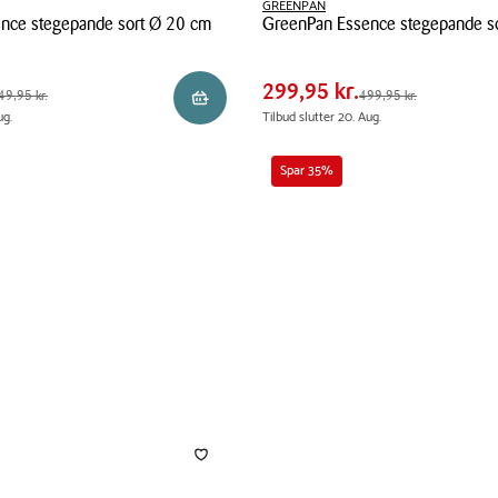
GREENPAN
nce stegepande sort Ø 20 cm
Pris
GreenPan Essence stegepande s
 kr.
Pris
299,95 kr.
tabel
GreenPan
0 kr.
Spar
200,00 kr.
Essence
299,95 kr.
5 kr.
Førpris
499,95 kr.
49,95 kr.
499,95 kr.
Læg i kurv
stegepande
ug.
Tilbud slutter 20. Aug.
sort
Ø
Spar 35%
28
cm