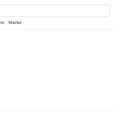
r, mm.
ver
Mærker