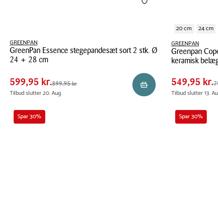
20 cm
24 cm
GREENPAN
GREENPAN
GreenPan Essence stegepandesæt sort 2 stk. Ø
Greenpan Cop
Pris
Pris
Pris
599,95 kr.
Pris
549,9
24 + 28 cm
keramisk belæ
tabel
tabel
Spar
300,00 kr.
Spar
250,0
GreenPan
Greenpan
599,95 kr.
549,95 kr.
Førpris
899,95 kr.
Førpris
799,9
899,95 kr.
7
Læg i kurv
Essence
Copenhagen
Tilbud slutter 20. Aug.
Tilbud slutter 13. Au
stegepandesæt
stegepande
sort
med
Spar 30%
Spar 30%
2
keramisk
stk.
belægning
Ø
Ø
24
30
+
cm
28
cm