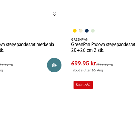
GREENPAN
va stegepandesæt mørkeblå
GreenPan Padova stegepandesæ
Pris
5 kr.
Pris
699,95 kr.
k.
20+26 cm 2 stk.
tabel
0 kr.
Spar
300,00 kr.
GreenPan
699,95 kr.
5 kr.
Førpris
999,95 kr.
99,95 kr.
999,95 kr.
Læg i kurv
Padova
ug.
Tilbud slutter 20. Aug.
t
stegepandesæt
creme
Spar 29%
20+26
cm
2
stk.