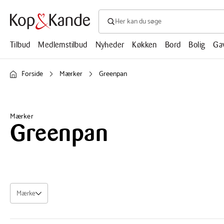
Søg efter produkter, artikler, opskrifte
Søg
efter
produkter,
Tilbud
Medlemstilbud
Nyheder
Køkken
Bord
Bolig
Ga
artikler,
opskrifter,
mm.
Forside
Mærker
Greenpan
Mærker
Greenpan
Mærke