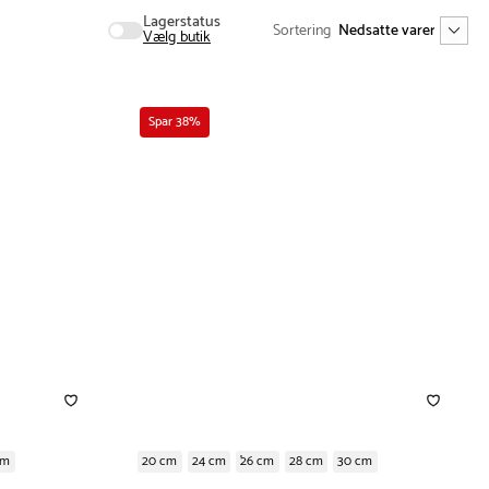
Lagerstatus
Sortering
Vælg butik
Spar 38%
cm
20 cm
24 cm
26 cm
28 cm
30 cm