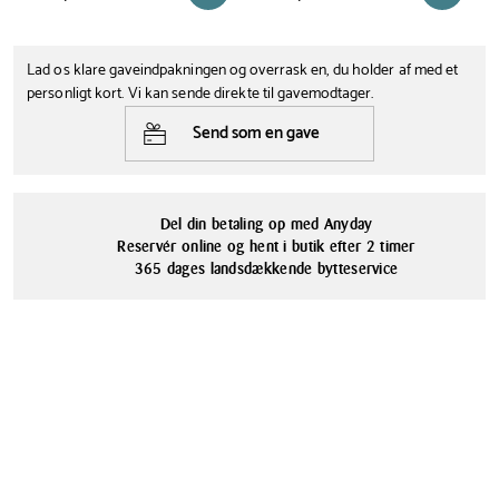
T
perfekt
Med praktiske rengøringsfunktioner og 15 bars tryk er denne
Lad os klare gaveindpakningen og overrask en, du holder af med et
kaffemaskine et must-have for kaffeelskere, der vil have
personligt kort. Vi kan sende direkte til gavemodtager.
caféoplevelsen derhjemme.
Send som en gave
Siemens tilbyder 100 dages tilfredshedsgaranti på
espressomaskiner, hvis du registrerer dit produkt på Siemens
hjemmeside indenfor 14 dage efter dit køb.
Del din betaling op med Anyday
Reservér online og hent i butik efter 2 timer
365 dages landsdækkende bytteservice