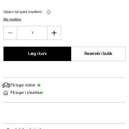
Optjen 150 point (medlem)
Bliv medlem
Antal
Reducér
Øg
antal
antal
Læg i kurv
Reservér i butik
På lager online
På lager i 3 butikker