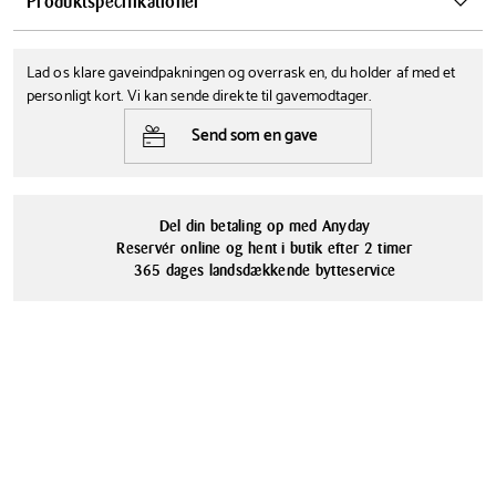
Produktspecifikationer
en optimal rengøring? Så er disse opvasketabletter fra Siemens
uundværlige. De fjerner effektivt kalkrester og kaffeolier, og
Farve
Tåler opvaskemaskine
forhindrer at der kommer nye aflejringer. Din fuldautomatiske
Lad os klare gaveindpakningen og overrask en, du holder af med et
Nej
Hvid
kaffemaskine får et langt liv, hvis du kæler for den med disse
personligt kort. Vi kan sende direkte til gavemodtager.
rengøringstabletter. Der er 10 stk. i pakken og de kan anvendes i alle
Materialer
Send som en gave
Siemens og Bosch fuldautomatiske kaffemaskiner.
Flere materialer
Del din betaling op med Anyday
Reservér online og hent i butik efter 2 timer
365 dages landsdækkende bytteservice