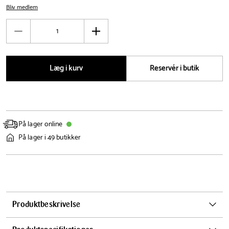
Bliv medlem
Antal
Reducér
Øg
antal
antal
Læg i kurv
Reservér i butik
På lager online
På lager i 49 butikker
Produktbeskrivelse
Ønsker du at få den bedste aroma fra dine kaffebønner og samtidig