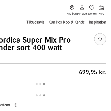
Gå
Gå
Gå
Gå
til
til
til
til
Find
Min
Favoritter
Kurv
butik
side
Find butik
Min side
Favoritter
Kurv
Tilbudsavis
Kun hos Kop & Kande
Inspiration
rdica Super Mix Pro
nder sort 400 watt
699,95 kr.
(medlem)