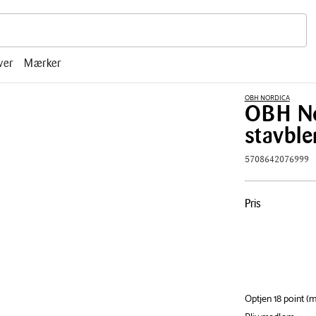
r, mm.
ver
Mærker
OBH NORDICA
OBH No
stavble
5708642076999
Pris
Pris
tabel
Optjen 18 point 