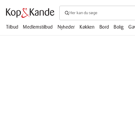
Søg efter produkter, artikler, opskrifte
Søg
efter
produkter,
Tilbud
Medlemstilbud
Nyheder
Køkken
Bord
Bolig
Ga
artikler,
opskrifter,
mm.