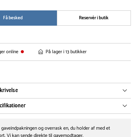
Få besked
Reservér i butik
ger online
På lager i 13 butikker
krivelse
ca Mainstream vaffeljernet kan du nemt og hurtigt trylle
ifikationer
formede vafler frem til både hverdag og fest. Forkæl familien
ig brunch eller nyd nybagte vafler som en sød dessert -
Tåler opvaskemaskine
Serie
Nej
OBH Nordica
er uendelige.
e gaveindpakningen og overrask en, du holder af med et
Mainstream
ort. Vi kan sende direkte til gavemodtager.