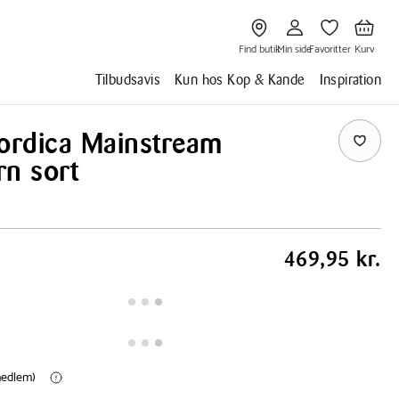
Gå
Gå
Gå
Gå
til
til
til
til
Find
Min
Favoritter
Kurv
butik
side
Find butik
Min side
Favoritter
Kurv
Tilbudsavis
Kun hos Kop & Kande
Inspiration
rdica Mainstream
rn sort
469,95 kr.
(medlem)