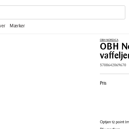
r, mm.
ver
Mærker
OBH NORDICA
OBH No
vaffelje
5708642069670
Pris
Pris
tabel
Optjen 12 point 