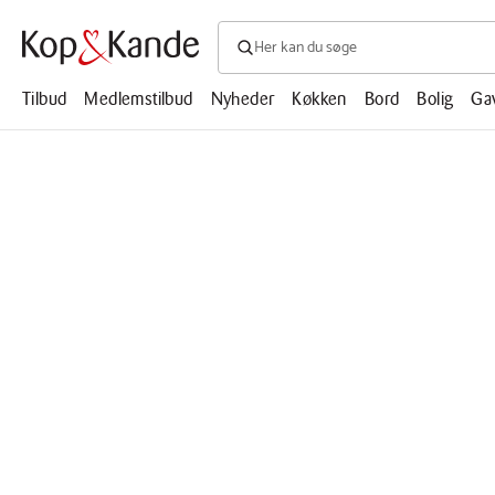
Søg efter produkter, artikler, opskrifte
Søg
efter
produkter,
Tilbud
Medlemstilbud
Nyheder
Køkken
Bord
Bolig
Ga
artikler,
opskrifter,
mm.