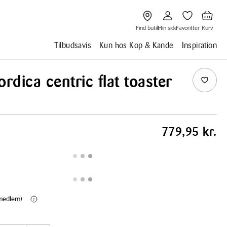
Gå
Gå
Gå
Gå
til
til
til
til
Find
Min
Favoritter
Kurv
butik
side
Find butik
Min side
Favoritter
Kurv
Tilbudsavis
Kun hos Kop & Kande
Inspiration
dica centric flat toaster
779,95 kr.
(medlem)