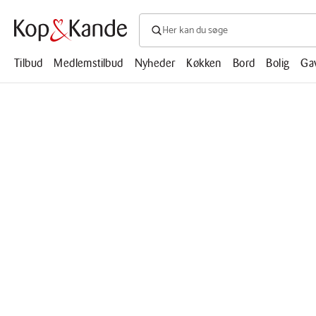
Søg efter produkter, artikler, opskrifte
Søg
efter
produkter,
Tilbud
Medlemstilbud
Nyheder
Køkken
Bord
Bolig
Ga
artikler,
opskrifter,
mm.