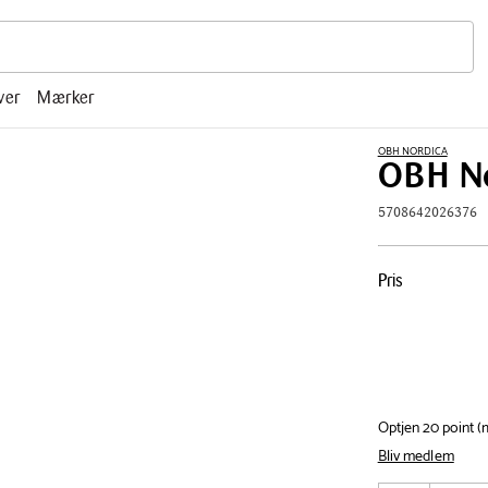
r, mm.
ver
Mærker
OBH NORDICA
OBH Nor
5708642026376
Pris
Pris
tabel
Optjen 20 point 
Bliv medlem