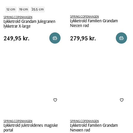
12 cm
19 cm
25.5 cm
SPRING COPENHAGEN
SPRING COPENHAGEN
Lykketrold Familien Grandam
Lykketrold Grandam Julegranen
Niecen rød
lykketræ X-large
Lykketrold
Lykketrold
Pris
Pris
Pris
249,95 kr.
Pris
279,95 kr.
249,95 kr.
279,95 kr.
Reservér i butik
Reserv
Familien
Grandam
tabel
tabel
Grandam
Julegranen
Niecen
lykketræ
rød
X-
large
SPRING COPENHAGEN
SPRING COPENHAGEN
Lykketrold juletroldenes magiske
Lykketrold Familien Grandam
portal
Nevøen rød