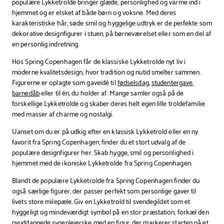
populære Lykketrolde bringer glæde, personlighed og varme ind i
hjemmet og er elsket af både børn og voksne. Med deres
karakteristiske hår, søde smil og hyggelige udtryk er de perfekte som
dekorative designfigurer i stuen, på børneværelset eller som en del af
en personlig indretning.
Hos Spring Copenhagen får de klassiske Lykketrolde nyt liv i
moderne kvalitetsdesign, hvor tradition og nutid smelter sammen.
Figurerne er oplagte som gaveidé til
fødselsdag
,
studentergave
,
barnedåb
eller til én, du holder af. Mange samler også på de
forskellige Lykketrolde og skaber deres helt egen lille troldefamilie
med masser af charme og nostalgi.
Uanset om du er på udkig efter en klassisk Lykketrold eller en ny
favorit fra Spring Copenhagen, finder du et stort udvalg af de
populære designfigurer her. Skab hygge, smil og personlighed i
hjemmet med de ikoniske Lykketrolde fra Spring Copenhagen.
Blandt de populære Lykketrolde fra Spring Copenhagen finder du
også særlige figurer, der passer perfekt som personlige gaver til
livets store milepæle. Giv en Lykketrold til svendegildet som et
hyggeligt og mindeværdigt symbol på en stor præstation, forkæl den
nyuddannede sygeplejerske med en figur, der markerer starten på et