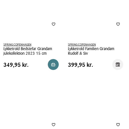
SPRING COPENHAGEN
SPRING COPENHAGEN
Lykketrold Bedstefar Grandam
Lykketrold Familien Grandam
julekollektion 2023 15 cm
Rudolf & Siv
Lykketrold
Lykketrold
Pris
Pris
Pris
349,95 kr.
Pris
399,95 kr.
349,95 kr.
399,95 kr.
Reservér i butik
Reserv
Bedstefar
Familien
tabel
tabel
Grandam
Grandam
julekollektion
Rudolf
2023
&
15
Siv
cm