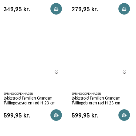
Lykketrold
Lykketrold
Pris
Pris
Pris
349,95 kr.
Pris
279,95 kr.
349,95 kr.
279,95 kr.
Reservér i butik
Reserv
juletroldenes
Familien
tabel
tabel
magiske
Grandam
portal
Nevøen
rød
SPRING COPENHAGEN
SPRING COPENHAGEN
Lykketrold Familien Grandam
Lykketrold Familien Grandam
Tvillingesøsteren rød H 23 cm
Tvillingebroren rød H 23 cm
Lykketrold
Lykketrold
Pris
Pris
Pris
599,95 kr.
Pris
599,95 kr.
599,95 kr.
599,95 kr.
Reservér i butik
Reserv
Familien
Familien
tabel
tabel
Grandam
Grandam
Tvillingesøsteren
Tvillingebroren