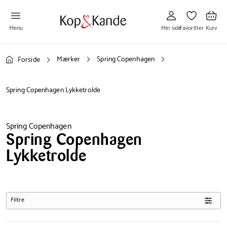
Gå
Gå
Gå
til
til
til
Min
Favoritter
Kurv
side
Menu
Min side
Favoritter
Kurv
Mærker
Spring Copenhagen
Forside
Spring Copenhagen Lykketrolde
Spring Copenhagen
Spring Copenhagen
Lykketrolde
Filtre