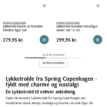
SPRING COPENHAGEN
SPRING COPENHAGEN
Lykketrold Kusine af Grandam
Lykketrold Grandam Nissefigur
Familien figur rød
søster rød 13 cm
Lykketrold
Lykketrold
Pris
Pris
Pris
279,95 kr.
Pris
299,95 kr.
279,95 kr.
299,95 kr.
Reservér i butik
Reserv
Kusine
Grandam
tabel
tabel
af
Nissefigur
Grandam
søster
24 af 66 produkter
Familien
rød
figur
13
Se flere produkter
rød
cm
Lykketrolde fra Spring Copenhagen -
fyldt med charme og nostalgi
En Lykketrold til enhver anledning
Oplev de ikoniske Lykketrolde fra Spring Copenhagen, der
kombinerer dansk design, nostalgi og charme i én unik figur. De