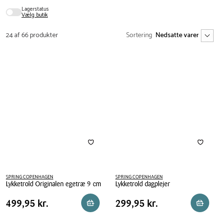
Lagerstatus
Vælg butik
24 af 66 produkter
Sortering
SPRING COPENHAGEN
SPRING COPENHAGEN
Lykketrold Originalen egetræ 9 cm
Lykketrold dagplejer
Lykketrold
Lykketrold
Pris
Pris
Pris
499,95 kr.
Pris
299,95 kr.
499,95 kr.
299,95 kr.
Reservér i butik
Reserv
Originalen
dagplejer
tabel
tabel
egetræ