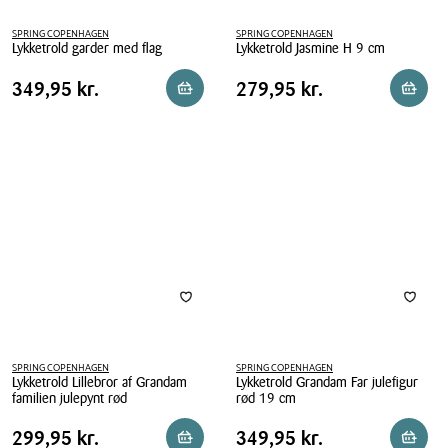
SPRING COPENHAGEN
SPRING COPENHAGEN
Lykketrold garder med flag
Lykketrold Jasmine H 9 cm
Lykketrold
Lykketrold
Pris
Pris
Pris
349,95 kr.
Pris
279,95 kr.
349,95 kr.
279,95 kr.
Reservér i butik
Reserv
garder
Jasmine
tabel
tabel
med
H
flag
9
cm
SPRING COPENHAGEN
SPRING COPENHAGEN
Lykketrold Lillebror af Grandam
Lykketrold Grandam Far julefigur
familien julepynt rød
rød 19 cm
Lykketrold
Lykketrold
Pris
Pris
Pris
299,95 kr.
Pris
349,95 kr.
299,95 kr.
349,95 kr.
Reservér i butik
Reserv