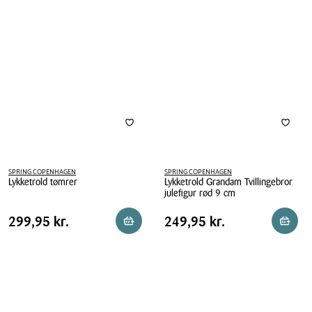
9
cm
SPRING COPENHAGEN
SPRING COPENHAGEN
Lykketrold tømrer
Lykketrold Grandam Tvillingebror
julefigur rød 9 cm
Lykketrold
Lykketrold
tømrer
Pris
Pris
Pris
299,95 kr.
Pris
249,95 kr.
299,95 kr.
249,95 kr.
Reservér i butik
Reserv
Grandam
tabel
tabel
Tvillingebror
julefigur
rød
9
cm