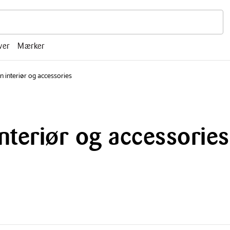
r, mm.
ver
Mærker
 interiør og accessories
teriør og accessories