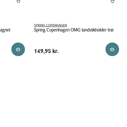
SPRING COPENHAGEN
magnet
Spring Copenhagen OMG tandstikholder træ
Spring
Copenhagen
Pris
Pris
149,95 kr.
Reservér i butik
Reservér 
149,95 kr.
OMG
tabel
tandstikholder
træ