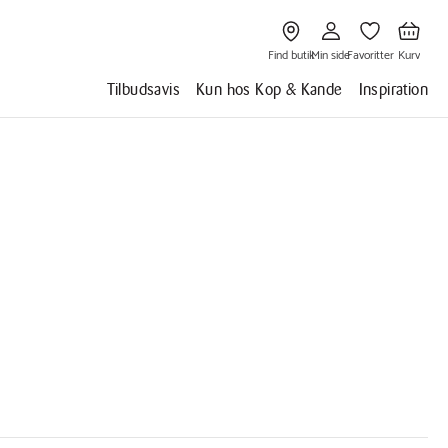
Gå
Gå
Gå
Gå
til
til
til
til
Find
Min
Favoritter
Kurv
butik
side
Find butik
Min side
Favoritter
Kurv
Tilbudsavis
Kun hos Kop & Kande
Inspiration
Vis flere