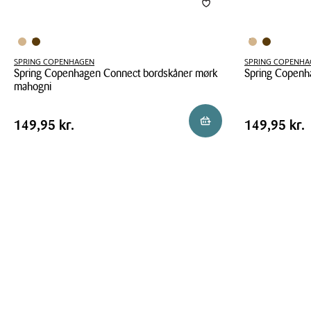
SPRING COPENHAGEN
SPRING COPENHA
Spring Copenhagen Connect bordskåner mørk
Spring Copenh
mahogni
Spring
Spring
Copenhagen
Pris
Pris
Pris
149,95 kr.
Pris
149,95 kr
Reservér i butik
149,95 kr.
149,95 kr.
Copenhagen
Connect
tabel
tabel
Connect
bordskåner
bordskåner
eg
mørk
mahogni