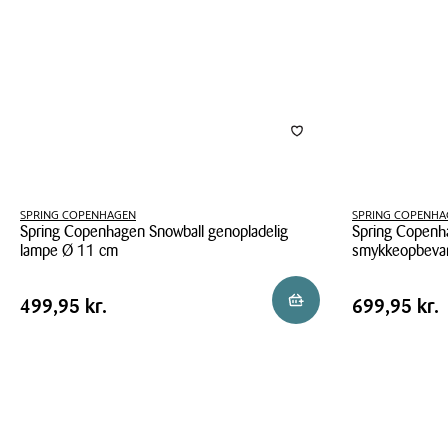
SPRING COPENHAGEN
SPRING COPENHA
Spring Copenhagen Snowball genopladelig
Spring Copenha
lampe Ø 11 cm
smykkeopbevar
Spring
Spring
Pris
Pris
Pris
499,95 kr.
Pris
699,95 kr
Læg i kurv
499,95 kr.
699,95 kr.
Copenhagen
Copenhagen
tabel
tabel
Snowball
Mirror
genopladelig
Box
lampe
spejl
Ø
og
11
smykkeopbeva