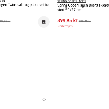
GEN
SPRING COPENHAGEN
gen Twins salt- og pebersæt træ
Spring Copenhagen Board skæreb
Pris
5 kr.
Pris
399,95 kr.
stort 50x27 cm
tabel
0 kr.
Spar
300,00 kr.
Spring
399,95 kr.
5 kr.
Førpris
699,95 kr.
99,95 kr.
699,95 kr.
Reservér i butik
Copenhagen
Medlemspris
Board
skærebræt
sildeben
stort
50x27
cm