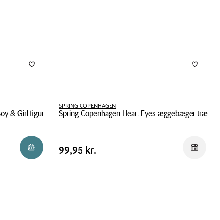
SPRING COPENHAGEN
y & Girl figur
Spring Copenhagen Heart Eyes æggebæger træ
Spring
Copenhagen
Pris
Pris
99,95 kr.
Reservér i butik
Reservér 
99,95 kr.
Heart
tabel
Eyes
æggebæger
træ