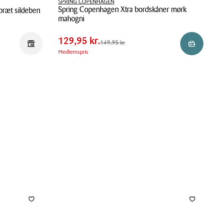
SPRING COPENHAGEN
Spring Copenhagen Xtra bordskåner mørk
ræt sildeben
Pris
Pris
129,95 kr.
mahogni
tabel
Spar
20,00 kr.
Spring
129,95 kr.
Førpris
149,95 kr.
149,95 kr.
Reservér i butik
Reservér 
Copenhagen
Medlemspris
Xtra
bordskåner
mørk
mahogni