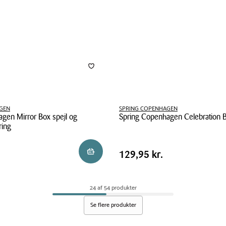
GEN
SPRING COPENHAGEN
gen Mirror Box spejl og
Spring Copenhagen Celebration Bo
ing
Spring
Copenhagen
Pris
.
Pris
129,95 kr.
Læg i kurv
129,95 kr.
Celebration
tabel
Boy
&
24 af 54 produkter
Girl
Se flere produkter
figur
ring