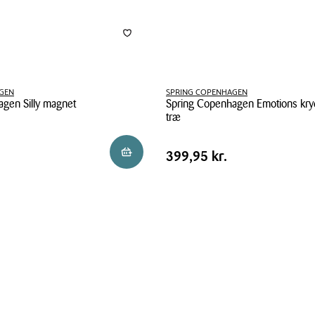
GEN
SPRING COPENHAGEN
gen Silly magnet
Spring Copenhagen Emotions kryds
træ
Spring
Pris
Pris
399,95 kr.
Reservér i butik
399,95 kr.
Copenhagen
tabel
Emotions
kryds
&
bolle
spil
træ