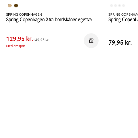
SPRING COPENHAGEN
SPRING COPENHA
Spring Copenhagen Xtra bordskåner egetræ
Spring Copenh
Pris
Pris
129,95 kr.
tabel
Spring
Spring
Spar
20,00 kr.
Copenhagen
Copenhagen
129,95 kr.
Pris
Førpris
149,95 kr.
Pris
79,95 kr.
149,95 kr.
Reservér i butik
79,95 kr.
Xtra
Care
Medlemspris
tabel
bordskåner
magnet
egetræ