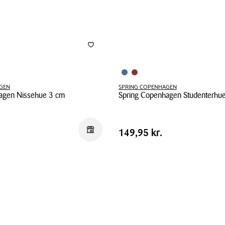
GEN
SPRING COPENHAGEN
agen Nissehue 3 cm
Spring Copenhagen Studenterhue
Spring
Copenhagen
Pris
Pris
149,95 kr.
Reservér i butik
149,95 kr.
Studenterhue
tabel
Blå