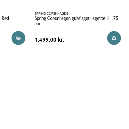
SPRING COPENHAGEN
e Rød
Spring Copenhagen gulvflaget i egetræ H 175
cm
Spring
Pris
Pris
1.499,00 kr.
Reservér i butik
Reservér 
1.499,00 kr.
Copenhagen
tabel
gulvflaget
i
egetræ
H
175
cm