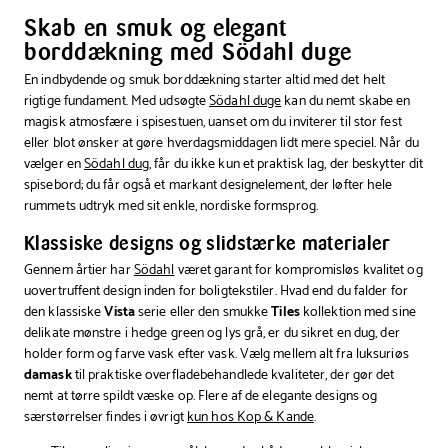
cm
Skab en smuk og elegant
borddækning med Södahl duge
En indbydende og smuk borddækning starter altid med det helt
rigtige fundament. Med udsøgte
Södahl duge
kan du nemt skabe en
magisk atmosfære i spisestuen, uanset om du inviterer til stor fest
eller blot ønsker at gøre hverdagsmiddagen lidt mere speciel. Når du
vælger en
Södahl dug
, får du ikke kun et praktisk lag, der beskytter dit
spisebord; du får også et markant designelement, der løfter hele
rummets udtryk med sit enkle, nordiske formsprog.
Klassiske designs og slidstærke materialer
Gennem årtier har
Södahl
været garant for kompromisløs kvalitet og
uovertruffent design inden for boligtekstiler. Hvad end du falder for
den klassiske
Vista
serie eller den smukke
Tiles
kollektion med sine
delikate mønstre i hedge green og lys grå, er du sikret en dug, der
holder form og farve vask efter vask. Vælg mellem alt fra luksuriøs
damask
til praktiske overfladebehandlede kvaliteter, der gør det
nemt at tørre spildt væske op. Flere af de elegante designs og
særstørrelser findes i øvrigt
kun hos Kop & Kande
.