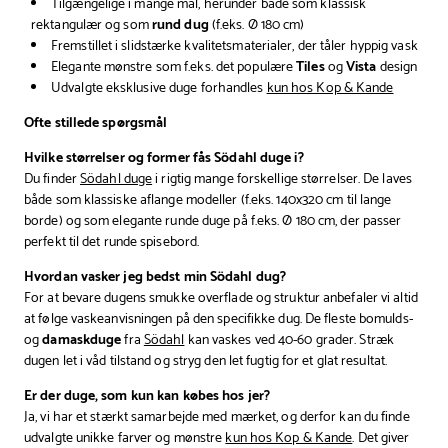
Tilgængelige i mange mål, herunder både som klassisk
rektangulær og som
rund dug
(f.eks. Ø 180 cm)
Fremstillet i slidstærke kvalitetsmaterialer, der tåler hyppig vask
Elegante mønstre som f.eks. det populære
Tiles
og
Vista
design
Udvalgte eksklusive duge forhandles
kun hos Kop & Kande
Ofte stillede spørgsmål
Hvilke størrelser og former fås Södahl duge i?
Du finder
Södahl duge
i rigtig mange forskellige størrelser. De laves
både som klassiske aflange modeller (f.eks. 140x320 cm til lange
borde) og som elegante runde duge på f.eks. Ø 180 cm, der passer
perfekt til det runde spisebord.
Hvordan vasker jeg bedst min Södahl dug?
For at bevare dugens smukke overflade og struktur anbefaler vi altid
at følge vaskeanvisningen på den specifikke dug. De fleste bomulds-
og
damaskduge
fra
Södahl
kan vaskes ved 40-60 grader. Stræk
dugen let i våd tilstand og stryg den let fugtig for et glat resultat.
Er der duge, som kun kan købes hos jer?
Ja, vi har et stærkt samarbejde med mærket, og derfor kan du finde
udvalgte unikke farver og mønstre
kun hos Kop & Kande
. Det giver