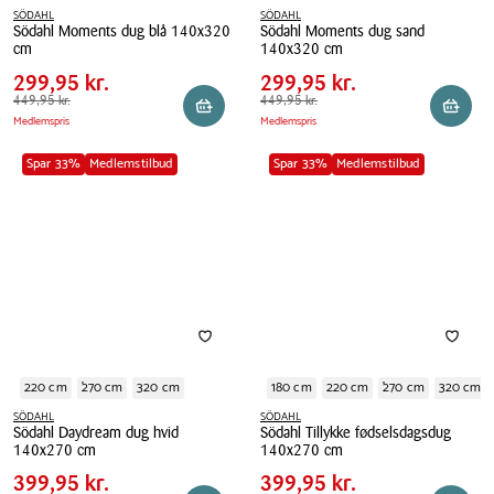
SÖDAHL
SÖDAHL
Södahl Moments dug blå 140x320
Södahl Moments dug sand
Pris
Pris
Pris
299,95 kr.
Pris
299,95 kr.
cm
140x320 cm
tabel
tabel
Spar
150,00 kr.
Spar
150,00 kr.
Södahl
299,95 kr.
Södahl
299,95 kr.
Moments
Førpris
449,95 kr.
449,95 kr.
Moments
Førpris
449,95 kr.
449,95 kr.
Reservér i butik
Reserv
Medlemspris
Medlemspris
dug
dug
blå
sand
Spar 33%
Medlemstilbud
Spar 33%
Medlemstilbud
140x320
140x320
cm
cm
220 cm
270 cm
320 cm
180 cm
220 cm
270 cm
320 cm
SÖDAHL
SÖDAHL
Södahl Daydream dug hvid
Södahl Tillykke fødselsdagsdug
Pris
Pris
Pris
399,95 kr.
Pris
399,95 kr.
140x270 cm
140x270 cm
tabel
tabel
Spar
200,00 kr.
Spar
200,00 kr.
Södahl
399,95 kr.
Södahl
399,95 kr.