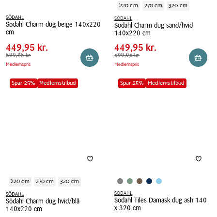
220 cm
270 cm
320 cm
SÖDAHL
SÖDAHL
Södahl Charm dug beige 140x220
Södahl Charm dug sand/hvid
Pris
Pris
Pris
449,95 kr.
Pris
449,95 kr.
cm
140x220 cm
tabel
tabel
Spar
150,00 kr.
Spar
150,00 kr.
Södahl
449,95 kr.
Södahl
449,95 kr.
Charm
Førpris
599,95 kr.
599,95 kr.
Charm
Førpris
599,95 kr.
599,95 kr.
Reservér i butik
Reserv
Medlemspris
Medlemspris
dug
dug
beige
sand/hvid
Spar 25%
Medlemstilbud
Spar 25%
Medlemstilbud
140x220
140x220
cm
cm
220 cm
270 cm
320 cm
SÖDAHL
SÖDAHL
Södahl Tiles Damask dug ash 140
Södahl Charm dug hvid/blå
Pris
Pris
Pris
449,95 kr.
Pris
599,95 kr.
x 320 cm
140x220 cm
tabel
tabel