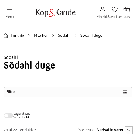
Gå
Gå
Gå
til
til
til
Min
Favoritter
Kurv
side
Menu
Min side
Favoritter
Kurv
Mærker
Södahl
Södahl duge
Forside
Södahl
Södahl duge
Filtre
Lagerstatus
Vælg butik
24 af 44 produkter
Sortering