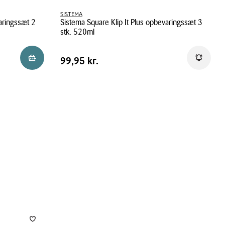
SISTEMA
varingssæt 2
Sistema Square Klip It Plus opbevaringssæt 3
stk. 520ml
Sistema
Pris
Pris
99,95 kr.
Reservér i butik
Få beske
99,95 kr.
Square
tabel
Klip
It
Plus
opbevaringssæt
3
stk.
520ml