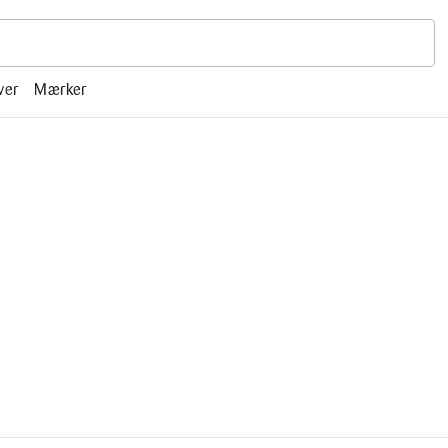
r, mm.
ver
Mærker