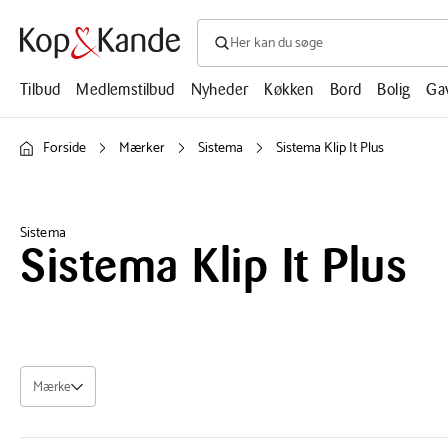
Søg efter produkter, artikler, opskrifte
Søg
efter
produkter,
Tilbud
Medlemstilbud
Nyheder
Køkken
Bord
Bolig
Ga
artikler,
opskrifter,
mm.
Forside
Mærker
Sistema
Sistema Klip It Plus
Sistema
Sistema Klip It Plus
Mærke