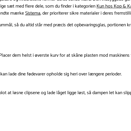
e sæt med flere dele, som du finder i kategorien
Kun hos Kop & K
rkendte mærke
Sistema
, der prioriterer sikre materialer i deres fremstil
mål, så du altid står med præcis det opbevaringsglas, portionen k
k. Placer dem helst i øverste kurv for at skåne plasten mod maskinen
ygt kan lade dine fødevarer opholde sig heri over længere perioder.
t at løsne clipsene og lade låget ligge løst, så dampen let kan sli