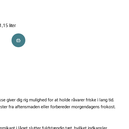
1,15 liter
Læg i kurv
e giver dig rig mulighed for at holde råvarer friske i lang tid.
ester fra aftensmaden eller forbereder morgendagens frokost.
ikant i låget slutter fuldstændig tæt, hvilket indkapsler