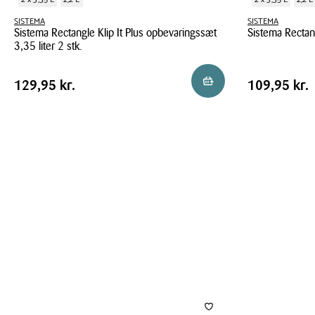
SISTEMA
SISTEMA
Sistema Rectangle Klip It Plus opbevaringssæt
Sistema Rectangl
3,35 liter 2 stk.
Sistema
Sistema
Rectangle
Pris
Pris
Pris
129,95 kr.
Pris
109,95 kr
Læg i kurv
129,95 kr.
109,95 kr.
Rectangle
Klip
tabel
tabel
Klip
It
It
Plus
Plus
2
opbevaringssæt
stk.
3,35
2,2
liter
liter
2
stk.