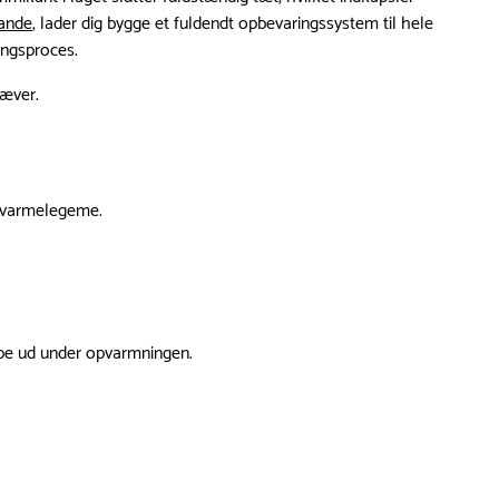
ande
, lader dig bygge et fuldendt opbevaringssystem til hele
lingsproces.
ræver.
s varmelegeme.
ppe ud under opvarmningen.