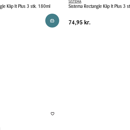
SISTEMA
le Klip It Plus 3 stk. 180ml
Sistema Rectangle Klip It Plus 3 s
Sistema
Pris
Pris
74,95 kr.
Læg i kurv
74,95 kr.
Rectangle
tabel
Klip
It
Plus
3
stk.
400
ml