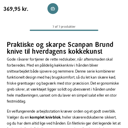
Brund
Pris
Pris
369,95 kr.
369,95 kr.
Reservér i butik
Easycut
tabel
knivblok
sort
7 af 7 produkter
Praktiske og skarpe Scanpan Brund
knive til hverdagens kokkekunst
Gode råvarer fortjener de rette redskaber, når aftensmaden skal
forberedes. Med en pålidelig køkkenkniv i hånden bliver
snittearbejdet både sjovere og nemmere. Denne serie kombinerer
funktionelt design med høj brugskomfort, så du let kan skære kød,
friske grøntsager og bagværk med stor præcision. Det ergonomiske
greb sikrer, at værktøjet ligger solidt og ubesværet i hånden under
hele madlavningen, uanset om du laver en simpel salat eller en stor
festmiddag.
En velfungerende arbejdsstation kræver orden og et godt overblik.
Vælger du en
komplet knivblok
, hviler skæreredskaberne sikkert,
og du har dem altid lige ved hånden. En filetkniv gør det legende let at