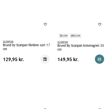
35 cm
38.5 cm
SCANPAN
SCANPAN
Brund by Scanpan filetkniv sort 17
Brund By Scanpan Knivmagnet 35
cm
cm
Brund
Brund
Pris
Pris
Pris
129,95 kr.
Pris
149,95 kr.
129,95 kr.
149,95 kr.
Reservér i butik
Reserv
by
By
tabel
tabel
Scanpan
Scanpan
filetkniv
Knivmagnet
sort
35
17
cm
cm