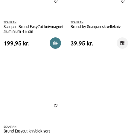
SCANPAN
SCANPAN
Scanpan Brund EasyCut knivmagnet
Brund by Scanpan skrællekniv
aluminium 45 cm
Brund
Scanpan
by
Pris
Pris
Pris
199,95 kr.
Pris
39,95 kr.
199,95 kr.
39,95 kr.
Reservér i butik
Reserv
Brund
Scanpan
tabel
tabel
EasyCut
skrællekniv
knivmagnet
aluminium
45
cm
SCANPAN
Brund Easycut knivblok sort