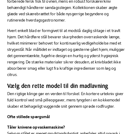
forberede fersk fisk til ovnen, mens en robust forskærerkniv
behændigt håndterer søndagsstegen. Kollektionen skaber ægte
glæde ved skærebrættet for både nysgerrige begyndere og
rutinerede hverdagsgastronomer.
Hvert enkelt blad er formgivet til at modstå daglig slitage i et travlt
hjem. Det hårdføre stål bevarer skarpheden overraskende længe,
hvilket minimerer behovet for kontinuerlig vedligeholdelse med et
strygestål. Når måltidet er indtaget og gæsterne gået hjem, muliggør
det gennemtænkte, fugefrie design en hurtig og yderst hygiejnisk
rengøring. De stærke materialer sikrer desuden, at knivbladet ikke
absorberer smag eller lugt fra kraftige ingredienser som løg og
citrus.
Vælg den rette model til din madlavning
Den rigtige klinge gør en verden til forskel. En kortere urtekniv giver
fuld kontrol ved små pilleopgaver, mens tyngden i en kokkemodel
skaber et behageligt vuggende snit gennem sprøde rodfrugter.
Ofte stillede spørgsmål
Tåler knivene opvaskemaskine?
Selvom stålet er meget modstandsdygtigt, anbefales altid opvask i