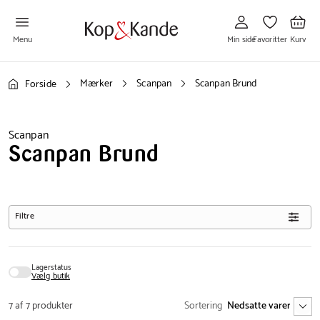
Gå
Gå
Gå
til
til
til
Min
Favoritter
Kurv
side
Menu
Min side
Favoritter
Kurv
Mærker
Scanpan
Scanpan Brund
Forside
Scanpan
Scanpan Brund
Filtre
Lagerstatus
Vælg butik
7 af 7 produkter
Sortering