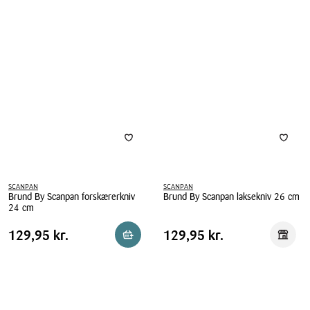
SCANPAN
SCANPAN
Brund By Scanpan forskærerkniv
Brund By Scanpan laksekniv 26 cm
24 cm
Brund
Brund
By
Pris
Pris
Pris
129,95 kr.
Pris
129,95 kr.
129,95 kr.
129,95 kr.
Reservér i butik
Reserv
By
Scanpan
tabel
tabel
Scanpan
laksekniv
forskærerkniv
26
24
cm
cm