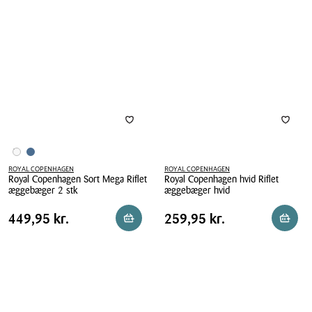
Mega
æggebæger
Riflet
blå
æggebæger
2
stk.
ROYAL COPENHAGEN
ROYAL COPENHAGEN
Royal Copenhagen Sort Mega Riflet
Royal Copenhagen hvid Riflet
æggebæger 2 stk
æggebæger hvid
Royal
Royal
Pris
Pris
Pris
449,95 kr.
Pris
259,95 kr.
449,95 kr.
259,95 kr.
Reservér i butik
Reserv
Copenhagen
Copenhagen
tabel
tabel
Sort
hvid
Mega
Riflet
Riflet
æggebæger
æggebæger
hvid
2