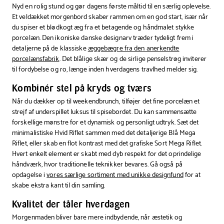
stk
Nyd en rolig stund og gør dagens første måltid til en særlig oplevelse.
Et veldækket morgenbord skaber rammen om en god start, især når
du spiser et blødkogt æg fra et betagende og håndmalet stykke
porcelæn. Den ikoniske danske designarv træder tydeligt frem i
detaljerne på de klassiske
æggebægre fra den anerkendte
porcelænsfabrik
. Det blålige skær og de sirlige penselstrøg inviterer
til fordybelse og ro, længe inden hverdagens travlhed melder sig.
Kombinér stel på kryds og tværs
Når du dækker op til weekendbrunch, tilføjer det fine porcelæn et
strejf af underspillet luksus til spisebordet. Du kan sammensætte
forskellige mønstre for et dynamisk og personligt udtryk. Sæt det
minimalistiske Hvid Riflet sammen med det detaljerige Blå Mega
Riflet, eller skab en flot kontrast med det grafiske Sort Mega Riflet.
Hvert enkelt element er skabt med dyb respekt for det oprindelige
håndværk, hvor traditionelle teknikker bevares. Gå også på
opdagelse i
vores særlige sortiment med unikke designfund
for at
skabe ekstra kant til din samling.
Kvalitet der tåler hverdagen
Morgenmaden bliver bare mere indbydende, når æstetik og