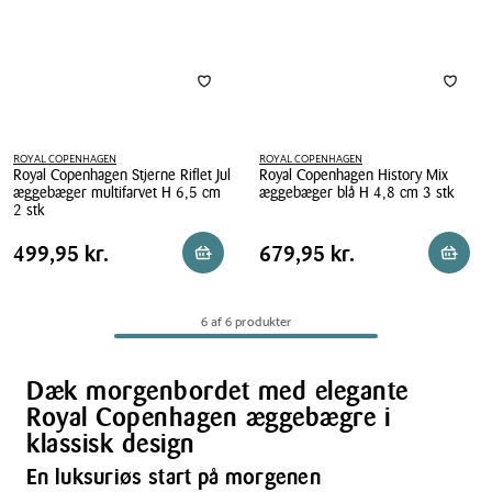
stk
ROYAL COPENHAGEN
ROYAL COPENHAGEN
Royal Copenhagen Stjerne Riflet Jul
Royal Copenhagen History Mix
æggebæger multifarvet H 6,5 cm
æggebæger blå H 4,8 cm 3 stk
2 stk
Royal
Royal
Copenhagen
Pris
Pris
Pris
499,95 kr.
Pris
679,95 kr.
499,95 kr.
679,95 kr.
Reservér i butik
Reserv
Copenhagen
History
tabel
tabel
Stjerne
Mix
Riflet
æggebæger
6 af 6 produkter
Jul
blå
æggebæger
H
multifarvet
4,8
Dæk morgenbordet med elegante
H
cm
Royal Copenhagen æggebægre i
6,5
3
klassisk design
cm
stk
2
En luksuriøs start på morgenen