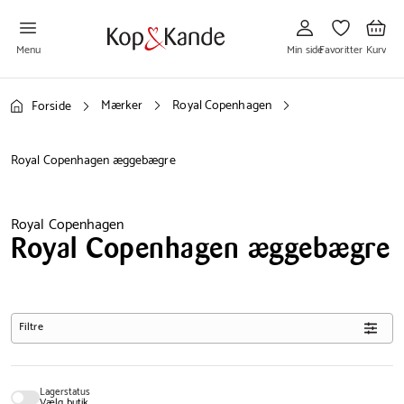
Gå
Gå
Gå
til
til
til
Min
Favoritter
Kurv
side
Menu
Min side
Favoritter
Kurv
Mærker
Royal Copenhagen
Forside
Royal Copenhagen æggebægre
Royal Copenhagen
Royal Copenhagen æggebægre
Filtre
Lagerstatus
Vælg butik