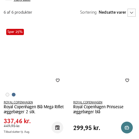
6 af 6 produkter
Sortering
Spar 25%
ROYAL COPENHAGEN
ROYAL COPENHAGEN
Royal Copenhagen Blå Mega Riflet
Royal Copenhagen Prinsesse
Pris
Pris
337,46 kr.
æggebæger 2 stk.
æggebæger blå
tabel
Spar
112,49 kr.
Royal
337,46 kr.
Royal
Pris
Copenhagen
Førpris
449,95 kr.
449,95 kr.
Copenhagen
Pris
299,95 kr.
299,95 kr.
Reservér i butik
Reserv
Tilbud slutter 13. Aug.
tabel
Blå
Prinsesse