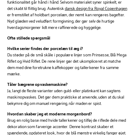
funktionalitet går hånd i hånd. Selvom materialet syner spinkelt, er
det skabt til flittig brug. Autentisk
dansk design fra Royal Copenhagen
er fremstillet af holdbart porcelæn, der nemt kan rengøres bagefter.
Nyd glæden ved veludført formgivning, der gør selv de hurtige
hverdagsmorgener lidt mere raffinerede og hyggelige.
Ofte stillede spørgsmål
Hvilke serier findes der porcelæn til æg i?
Du støder på de små skåle i populære linjer som Prinsesse, Blå Mega
Riflet og Hvid Riflet. De rene linjer gør det ukompliceret at matche
dem med dine foretrukne kaffekopper og tallerkener fra samme
mærke.
Tåler bægrene opvaskemaskine?
Ja, langt de fleste varianter uden guld- eller platinkant kan sagtens
maskinopvaskes. Det gør dem praktiske at anvende, uden at du skal
bekymre dig om manuel rengøring, når maden er spist.
Hvordan skaber jeg et moderne morgenbord?
Brug en rolig base med hvide tallerkener og tilføj de riflede dele med
dekoration som farverige accenter. Denne kontrast skaber et
spændende, opdateret look, hvor de blå mønstre virkelig fanger øjet.