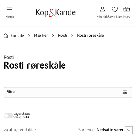
Gå
Gå
Gå
til
til
til
Min
Favoritter
Kurv
side
Menu
Min side
Favoritter
Kurv
Mærker
Rosti
Rosti røreskåle
Forside
Rosti
Rosti røreskåle
Filtre
Lagerstatus
Vælg butik
24 af 117 produkter
Sortering