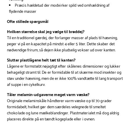
Præcis hældetud der modvirker spild ved omhældning af
flydende masser
Ofte stillede spørgsmål
Hvilken størrelse skal jeg vælge til brøddej?
Til en traditionel gærdej, der forlanger masser af plads til hævning,
peger vi på en kapacitet på mindst 4 eller 5 liter. Dette skaber det
nødvendige frirum, så dejen ikke pludselig vokser ud over kanten.
Slutter plastlågene helt tæt til kanten?
Lågene er formstøbt nøjagtigt efter skålenes dimensioner og lukker
behageligt stramt til. De er formidable til at skærme mod insekter og
støv under hævning, men de er ikke 100% vandtætte til lang transport
af suppe i en cykelkurv.
Tåler melamin-udgaverne meget varm væske?
Originale melaminskåle håndterer varm væske op til 70 grader
formidabelt, hvilket gør dem særdeles velegnede til smeltet
chokolade og lune mælkeblandinger. Plastmaterialet må dog aldrig
placeres direkte på en tændt kogeplade eller i ovnen.