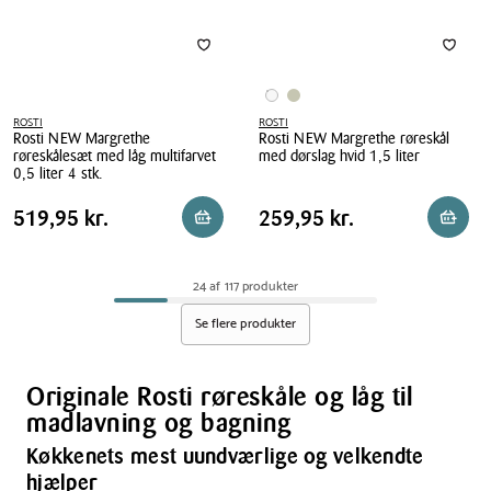
ROSTI
ROSTI
Rosti NEW Margrethe
Rosti NEW Margrethe røreskål
røreskålesæt med låg multifarvet
med dørslag hvid 1,5 liter
0,5 liter 4 stk.
Rosti
Rosti
NEW
Pris
Pris
Pris
519,95 kr.
Pris
259,95 kr.
519,95 kr.
259,95 kr.
Reservér i butik
Reserv
NEW
Margrethe
tabel
tabel
Margrethe
røreskål
røreskålesæt
med
24 af 117 produkter
med
dørslag
låg
Se flere produkter
hvid
multifarvet
1,5
0,5
liter
liter
Originale Rosti røreskåle og låg til
4
madlavning og bagning
stk.
Køkkenets mest uundværlige og velkendte
hjælper