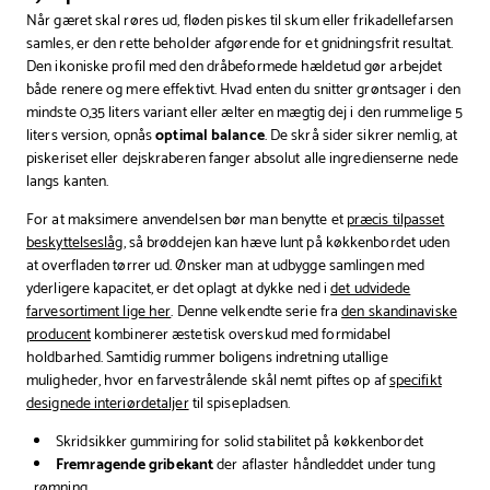
Når gæret skal røres ud, fløden piskes til skum eller frikadellefarsen
samles, er den rette beholder afgørende for et gnidningsfrit resultat.
Den ikoniske profil med den dråbeformede hældetud gør arbejdet
både renere og mere effektivt. Hvad enten du snitter grøntsager i den
mindste 0,35 liters variant eller ælter en mægtig dej i den rummelige 5
liters version, opnås
optimal balance
. De skrå sider sikrer nemlig, at
piskeriset eller dejskraberen fanger absolut alle ingredienserne nede
langs kanten.
For at maksimere anvendelsen bør man benytte et
præcis tilpasset
beskyttelseslåg
, så brøddejen kan hæve lunt på køkkenbordet uden
at overfladen tørrer ud. Ønsker man at udbygge samlingen med
yderligere kapacitet, er det oplagt at dykke ned i
det udvidede
farvesortiment lige her
. Denne velkendte serie fra
den skandinaviske
producent
kombinerer æstetisk overskud med formidabel
holdbarhed. Samtidig rummer boligens indretning utallige
muligheder, hvor en farvestrålende skål nemt piftes op af
specifikt
designede interiørdetaljer
til spisepladsen.
Skridsikker gummiring for solid stabilitet på køkkenbordet
Fremragende gribekant
der aflaster håndleddet under tung
rømning