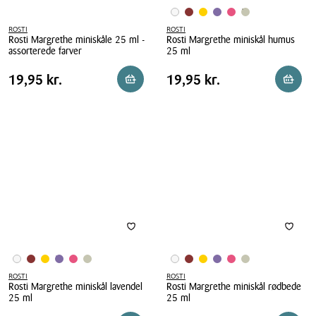
ROSTI
ROSTI
Rosti Margrethe miniskåle 25 ml -
Rosti Margrethe miniskål humus
assorterede farver
25 ml
Rosti
Rosti
Pris
Pris
Pris
19,95 kr.
Pris
19,95 kr.
19,95 kr.
19,95 kr.
Reservér i butik
Reserv
Margrethe
Margrethe
tabel
tabel
miniskåle
miniskål
25
humus
ml
25
-
ml
assorterede
farver
ROSTI
ROSTI
Rosti Margrethe miniskål lavendel
Rosti Margrethe miniskål rødbede
25 ml
25 ml