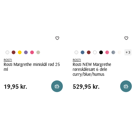
ml
ml
+ 3
ROSTI
ROSTI
Rosti Margrethe miniskål rød 25
Rosti NEW Margrethe
ml
røreskålesæt 6 dele
curry/blue/humus
Rosti
Rosti
Margrethe
Pris
Pris
Pris
19,95 kr.
Pris
529,95 kr.
19,95 kr.
529,95 kr.
Reservér i butik
Reserv
NEW
miniskål
tabel
tabel
Margrethe
rød
røreskålesæt
25
6
ml
dele
curry/blue/humus