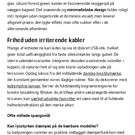
glas, såsom forest green, kaster et fascinerende skyggespil på
væggen bagved. Det svævende og
minimalistiske design
falder roligt
ind i boligen uden nogensinde at dominere visuelt, men leverer
alligevel præcis den lygte-effekt, man ofte sukker efter i de
allerseneste aftentimer.
Frihed uden irriterende kabler
Mange af enhederne kan lades op via et diskret USB-stik, hvilket
giver total uafhængighed fra faste stikkontakter langs gulvet. De
større udendørsvarianter integrerer desuden avancerede solceller i
toppen, så naturen helt af sig selv klarer opladningen ude på
terrassen. Opdag luksus fra det indbydende
danske livsstilsmærke
,
der konstant gentænker vores daglige rutiner. Når du dekorerer med
ledningsfrie lamper
, fjerner du fuldstændig begrænsningerne for
kreativ lyssætning. Ønsker du at tilføje andre særprægede elementer
til oasen, kan
særligt udvalgte favoritter
let være med til at fuldende
helhedsindtrykket på den mørke altan.
Ofte stillede spørgsmål
Kan lysstyrken dæmpes på de bærbare modeller?
Ja, belysningen rummer en praktisk indbygget dæmperfunktion med