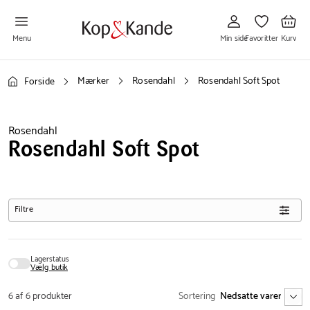
Gå
Gå
Gå
til
til
til
Min
Favoritter
Kurv
side
Menu
Min side
Favoritter
Kurv
Mærker
Rosendahl
Rosendahl Soft Spot
Forside
Rosendahl
Rosendahl Soft Spot
Filtre
Lagerstatus
Vælg butik
6 af 6 produkter
Sortering