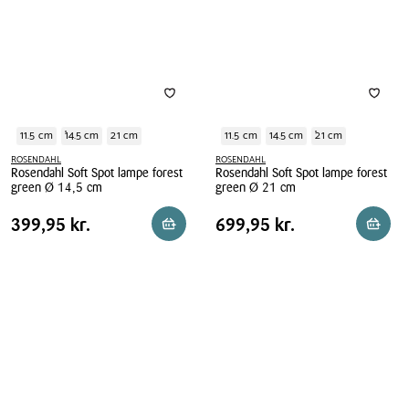
25
18,5
cm
cm
11.5 cm
14.5 cm
21 cm
11.5 cm
14.5 cm
21 cm
ROSENDAHL
ROSENDAHL
Rosendahl Soft Spot lampe forest
Rosendahl Soft Spot lampe forest
green Ø 14,5 cm
green Ø 21 cm
Rosendahl
Rosendahl
Pris
Pris
Pris
399,95 kr.
Pris
699,95 kr.
399,95 kr.
699,95 kr.
Reservér i butik
Reserv
Soft
Soft
tabel
tabel
Spot
Spot
lampe
lampe
forest
forest
green
green
Ø
Ø
14,5
21
cm
cm