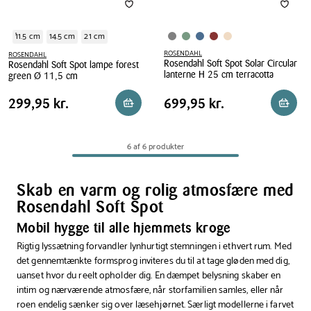
11.5 cm
14.5 cm
21 cm
ROSENDAHL
ROSENDAHL
Rosendahl Soft Spot Solar Circular
Rosendahl Soft Spot lampe forest
lanterne H 25 cm terracotta
green Ø 11,5 cm
Rosendahl
Rosendahl
Pris
Pris
Pris
299,95 kr.
Pris
699,95 kr.
299,95 kr.
699,95 kr.
Reservér i butik
Reserv
Soft
Soft
tabel
tabel
Spot
Spot
Solar
lampe
6 af 6 produkter
Circular
forest
lanterne
green
H
Ø
Skab en varm og rolig atmosfære med
25
11,5
Rosendahl Soft Spot
cm
cm
terracotta
Mobil hygge til alle hjemmets kroge
Rigtig lyssætning forvandler lynhurtigt stemningen i ethvert rum. Med
det gennemtænkte formsprog inviteres du til at tage gløden med dig,
uanset hvor du reelt opholder dig. En dæmpet belysning skaber en
intim og nærværende atmosfære, når storfamilien samles, eller når
roen endelig sænker sig over læsehjørnet. Særligt modellerne i farvet