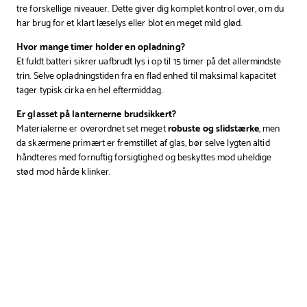
tre forskellige niveauer. Dette giver dig komplet kontrol over, om du
har brug for et klart læselys eller blot en meget mild glød.
Hvor mange timer holder en opladning?
Et fuldt batteri sikrer uafbrudt lys i op til 15 timer på det allermindste
trin. Selve opladningstiden fra en flad enhed til maksimal kapacitet
tager typisk cirka en hel eftermiddag.
Er glasset på lanternerne brudsikkert?
Materialerne er overordnet set meget
robuste og slidstærke
, men
da skærmene primært er fremstillet af glas, bør selve lygten altid
håndteres med fornuftig forsigtighed og beskyttes mod uheldige
stød mod hårde klinker.