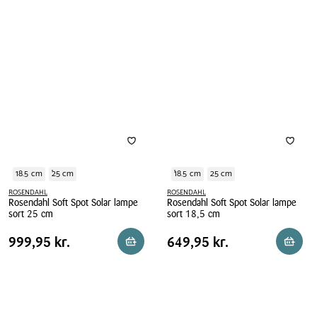
18.5 cm
25 cm
18.5 cm
25 cm
ROSENDAHL
ROSENDAHL
Rosendahl Soft Spot Solar lampe
Rosendahl Soft Spot Solar lampe
sort 25 cm
sort 18,5 cm
Rosendahl
Rosendahl
Pris
Pris
Pris
999,95 kr.
Pris
649,95 kr.
999,95 kr.
649,95 kr.
Reservér i butik
Reserv
Soft
Soft
tabel
tabel
Spot
Spot
Solar
Solar
lampe
lampe
sort
sort